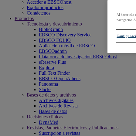
Acceder a EBSCOhost
Explorar productos
Contáctenos
Al hacer clic 
Productos
navegación de
Tecnología y descubrimiento
BiblioGraph
EBSCO Discovery Service
Configuraci
EBSCO FOLIO
Aplicación móvil de EBSCO
EBSCOadmin
Plataforma de investigación EBSCOhost
eReserve Plus
Explora
Full Text Finder
EBSCO OpenAthens
Panorama
Stacks
Bases de datos y archivos
Archivos digitales
Archivos de Revista
Bases de datos
Decisiones clínicas
DynaMed
Revistas, Paquetes Electrónicos y Publicaciones
Suscripción a revistas