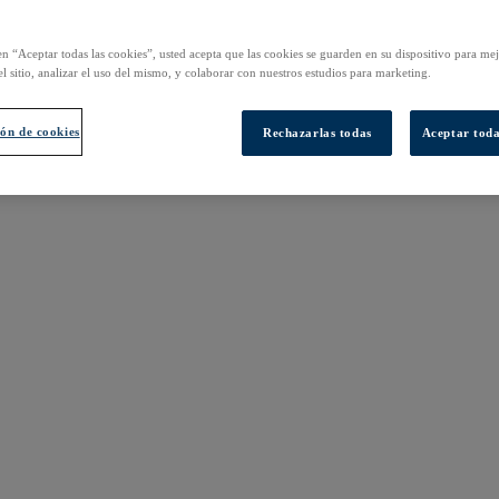
en “Aceptar todas las cookies”, usted acepta que las cookies se guarden en su dispositivo para mej
l sitio, analizar el uso del mismo, y colaborar con nuestros estudios para marketing.
ón de cookies
Rechazarlas todas
Aceptar toda