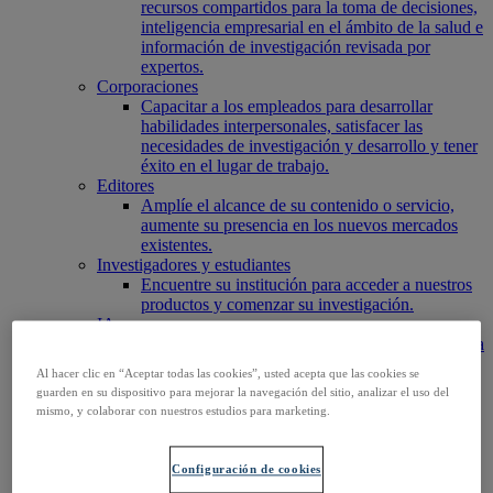
recursos compartidos para la toma de decisiones,
inteligencia empresarial en el ámbito de la salud e
información de investigación revisada por
expertos.
Corporaciones
Capacitar a los empleados para desarrollar
habilidades interpersonales, satisfacer las
necesidades de investigación y desarrollo y tener
éxito en el lugar de trabajo.
Editores
Amplíe el alcance de su contenido o servicio,
aumente su presencia en los nuevos mercados
existentes.
Investigadores y estudiantes
Encuentre su institución para acceder a nuestros
productos y comenzar su investigación.
IA
Conecte el contenido de investigación confiable a
los sistemas de IA.
Al hacer clic en “Aceptar todas las cookies”, usted acepta que las cookies se
Acceder a EBSCOhost
guarden en su dispositivo para mejorar la navegación del sitio, analizar el uso del
Explorar productos
mismo, y colaborar con nuestros estudios para marketing.
Contáctenos
Productos
Tecnología y descubrimiento
Configuración de cookies
BiblioGraph