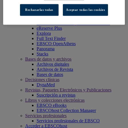
EBSCO Discovery Service
EBSCO FOLIO
Rechazarlas todas
Aceptar todas las cookies
Aplicación móvil de EBSCO
EBSCOadmin
Plataforma de investigación EBSCOhost
eReserve Plus
Explora
Full Text Finder
EBSCO OpenAthens
Panorama
Stacks
Bases de datos y archivos
Archivos digitales
Archivos de Revista
Bases de datos
Decisiones clínicas
DynaMed
Revistas, Paquetes Electrónicos y Publicaciones
Suscripción a revistas
Libros y colecciones electrónicas
EBSCO eBooks
EBSCOhost Collection Manager
Servicios profesionales
Servicios profesionales de EBSCO
Acceder a EBSCOhost