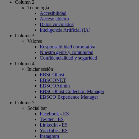
Column 2
Tecnología
Accesibilidad
Acceso abierto
Datos vinculados
Inteligencia Artificial (IA)
Column 3
Valores
Responsabilidad corporativa
Nuestra gente y comunidad
Confidencialidad y seguridad
Column 4
Iniciar sesión
EBSCOhost
EBSCONET
EBSCOAdmin
EBSCOhost Collection Manager
EBSCO Experience Manager
Column 5
Social bar
Facebook - ES
Twitter - ES
LinkedIn - ES
YouTube - ES
Instagram