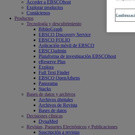
Acceder a EBSCOhost
Explorar productos
Contáctenos
Configuraci
Productos
Tecnología y descubrimiento
BiblioGraph
EBSCO Discovery Service
EBSCO FOLIO
Aplicación móvil de EBSCO
EBSCOadmin
Plataforma de investigación EBSCOhost
eReserve Plus
Explora
Full Text Finder
EBSCO OpenAthens
Panorama
Stacks
Bases de datos y archivos
Archivos digitales
Archivos de Revista
Bases de datos
Decisiones clínicas
DynaMed
Revistas, Paquetes Electrónicos y Publicaciones
Suscripción a revistas