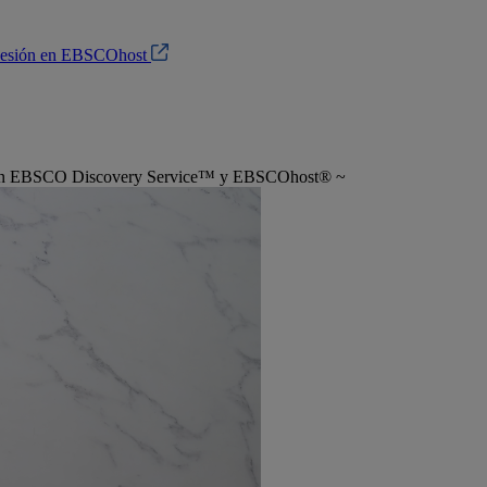
 sesión en EBSCOhost
ador en EBSCO Discovery Service™ y EBSCOhost® ~