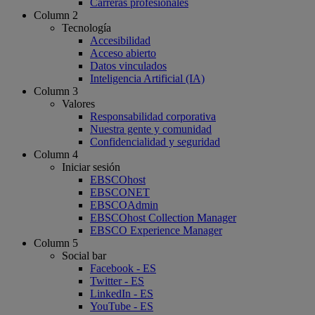
Carreras profesionales
Column 2
Tecnología
Accesibilidad
Acceso abierto
Datos vinculados
Inteligencia Artificial (IA)
Column 3
Valores
Responsabilidad corporativa
Nuestra gente y comunidad
Confidencialidad y seguridad
Column 4
Iniciar sesión
EBSCOhost
EBSCONET
EBSCOAdmin
EBSCOhost Collection Manager
EBSCO Experience Manager
Column 5
Social bar
Facebook - ES
Twitter - ES
LinkedIn - ES
YouTube - ES