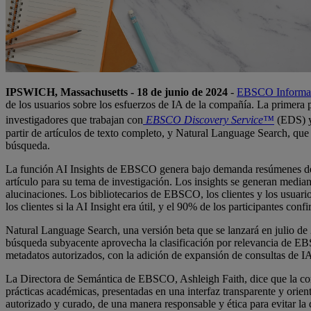
IPSWICH, Massachusetts - 18 de junio de 2024
-
EBSCO Informat
de los usuarios sobre los esfuerzos de IA de la compañía. La primera
investigadores que trabajan con
EBSCO Discovery Service™
(EDS) 
partir de artículos de texto completo, y Natural Language Search, que 
búsqueda.
La función AI Insights de EBSCO genera bajo demanda resúmenes de alt
artículo para su tema de investigación. Los insights se generan medi
alucinaciones. Los bibliotecarios de EBSCO, los clientes y los usuari
los clientes si la AI Insight era útil, y el 90% de los participantes c
Natural Language Search, una versión beta que se lanzará en julio de 2
búsqueda subyacente aprovecha la clasificación por relevancia de EBS
metadatos autorizados, con la adición de expansión de consultas de I
La Directora de Semántica de EBSCO, Ashleigh Faith, dice que la comp
prácticas académicas, presentadas en una interfaz transparente y ori
autorizado y curado, de una manera responsable y ética para evitar la