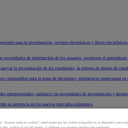
ciales para la investigación, revistas electrónicas y libros electrónicos.
 las necesidades de información de los usuarios, promover el aprendizaj
apoyar la investigación de los estudiantes, la entrega de planes de estud
os compartidos para la toma de decisiones, inteligencia empresarial en 
es interpersonales, satisfacer las necesidades de investigación y desarrol
nte su presencia en los nuevos mercados existentes.
roductos y comenzar su investigación.
en “Aceptar todas las cookies”, usted acepta que las cookies se guarden en su dispositivo para mej
los sistemas de IA.
l sitio, analizar el uso del mismo, y colaborar con nuestros estudios para marketing.