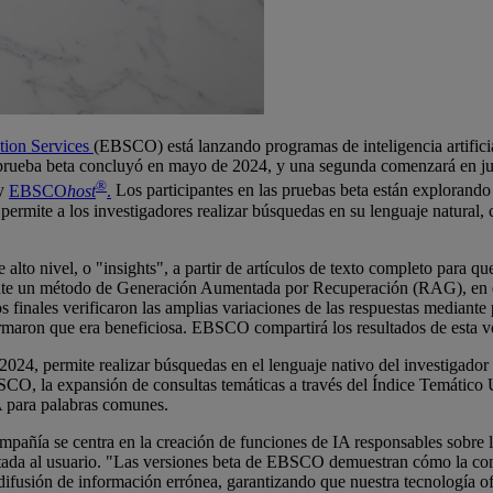
ion Services
(EBSCO) está lanzando programas de inteligencia artificial
 prueba beta concluyó en mayo de 2024, y una segunda comenzará en juli
®
y
EBSCO
host
.
Los participantes en las pruebas beta están explorando 
permite a los investigadores realizar búsquedas en su lenguaje natural,
o nivel, o "insights", a partir de artículos de texto completo para qu
ante un método de Generación Aumentada por Recuperación (RAG), en el 
os finales verificaron las amplias variaciones de las respuestas mediant
onfirmaron que era beneficiosa. EBSCO compartirá los resultados de esta v
024, permite realizar búsquedas en el lenguaje nativo del investigador 
CO, la expansión de consultas temáticas a través del Índice Temático 
A para palabras comunes.
añía se centra en la creación de funciones de IA responsables sobre la
entada al usuario. "Las versiones beta de EBSCO demuestran cómo la co
 difusión de información errónea, garantizando que nuestra tecnología of