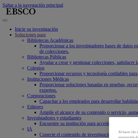
Saltar a la navegación principal
Inicie su investigación
Soluciones para
Bibliotecas Académicas
Proporcionar a los investigadores bases de datos esen
de colecciones.
Bibliotecas Públicas
Ayudar a crear y gestionar colecciones, satisfacer
Colegios
Proporcionar recursos y tecnología confiables para 
Instituciones Médicas
Proporcionar soluciones basadas en pruebas, recurs
expertos.
Corporaciones
Capacitar a los empleados para desarrollar habilidad
Editores
Amplíe el alcance de su contenido o servicio, aume
Investigadores y estudiantes
Encuentre su institución para acceder a nuestros p
IA
Al hacer clic 
Conecte el contenido de investigación confiable a 
navegación de