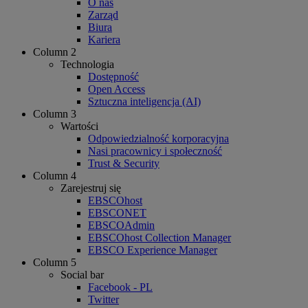
O nas
Zarząd
Biura
Kariera
Column 2
Technologia
Dostępność
Open Access
Sztuczna inteligencja (AI)
Column 3
Wartości
Odpowiedzialność korporacyjna
Nasi pracownicy i społeczność
Trust & Security
Column 4
Zarejestruj się
EBSCOhost
EBSCONET
EBSCOAdmin
EBSCOhost Collection Manager
EBSCO Experience Manager
Column 5
Social bar
Facebook - PL
Twitter