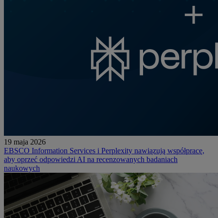
19 maja 2026
EBSCO Information Services i Perplexity nawiązują współpracę,
aby oprzeć odpowiedzi AI na recenzowanych badaniach
naukowych