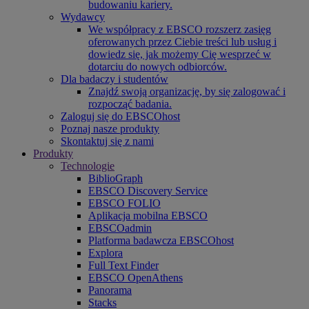
budowaniu kariery.
Wydawcy
We współpracy z EBSCO rozszerz zasięg
oferowanych przez Ciebie treści lub usług i
dowiedz się, jak możemy Cię wesprzeć w
dotarciu do nowych odbiorców.
Dla badaczy i studentów
Znajdź swoją organizację, by się zalogować i
rozpocząć badania.
Zaloguj się do EBSCOhost
Poznaj nasze produkty
Skontaktuj się z nami
Produkty
Technologie
BiblioGraph
EBSCO Discovery Service
EBSCO FOLIO
Aplikacja mobilna EBSCO
EBSCOadmin
Platforma badawcza EBSCOhost
Explora
Full Text Finder
EBSCO OpenAthens
Panorama
Stacks