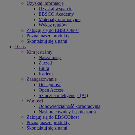
Uzyskaj informacje
Uzyskaj wsparcie
EBSCO Academy
Materiały promocyjne
Wykaz tytułów
Zaloguj się do EBSCOhost
Poznaj nasze produkty
Skontaktuj się z nami
O nas
Kim jesteśmy
Nasza misja
Zarząd
Biura
Kariera
Zaangażowanie
Dostępność
Open Access
Sztuczna inteligencja (AI)
Wartości
Odpowiedzialność korporacyjna
Nasi pracownicy i społeczność
Zaloguj się do EBSCOhost
Poznaj nasze produkty
Skontaktuj się z nami