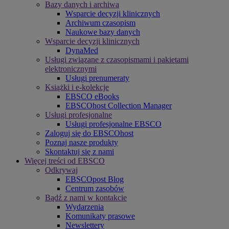
Bazy danych i archiwa
Wsparcie decyzji klinicznych
Archiwum czasopism
Naukowe bazy danych
Wsparcie decyzji klinicznych
DynaMed
Usługi związane z czasopismami i pakietami
elektronicznymi
Usługi prenumeraty
Książki i e-kolekcje
EBSCO eBooks
EBSCOhost Collection Manager
Usługi profesjonalne
Usługi profesjonalne EBSCO
Zaloguj się do EBSCOhost
Poznaj nasze produkty
Skontaktuj się z nami
Więcej treści od EBSCO
Odkrywaj
EBSCOpost Blog
Centrum zasobów
Bądź z nami w kontakcie
Wydarzenia
Komunikaty prasowe
Newslettery