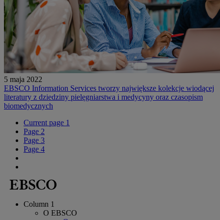
5 maja 2022
EBSCO Information Services tworzy największe kolekcje wiodącej
literatury z dziedziny pielęgniarstwa i medycyny oraz czasopism
biomedycznych
Current page
1
Page
2
Page
3
Page
4
Column 1
O EBSCO