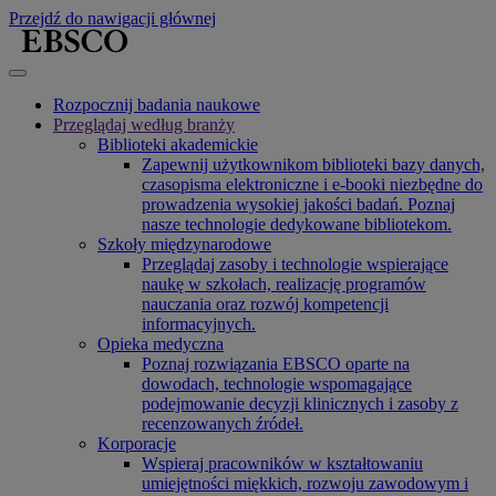
Przejdź do nawigacji głównej
Rozpocznij badania naukowe
Przeglądaj według branży
Biblioteki akademickie
Zapewnij użytkownikom biblioteki bazy danych,
czasopisma elektroniczne i e-booki niezbędne do
prowadzenia wysokiej jakości badań. Poznaj
nasze technologie dedykowane bibliotekom.
Szkoły międzynarodowe
Przeglądaj zasoby i technologie wspierające
naukę w szkołach, realizację programów
nauczania oraz rozwój kompetencji
informacyjnych.
Opieka medyczna
Poznaj rozwiązania EBSCO oparte na
dowodach, technologie wspomagające
podejmowanie decyzji klinicznych i zasoby z
recenzowanych źródeł.
Korporacje
Wspieraj pracowników w kształtowaniu
umiejętności miękkich, rozwoju zawodowym i