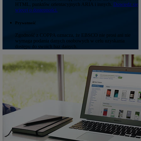
HTML, punktów orientacyjnych ARIA i innych.
Dowiedz się
więcej o dostępności.
Prywatność
Zgodność z COPPA oznacza, że EBSCO nie prosi ani nie
wymaga podania danych osobowych w celu uzyskania
dostępu do swoich baz danych.