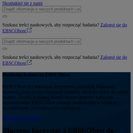
Skontaktuj się z nami
Szukasz treści naukowych, aby rozpocząć badania?
Zaloguj się do
EBSCOhost
Szukasz treści naukowych, aby rozpocząć badania?
Zaloguj się do
EBSCOhost
Platforma badawcza EBSCOhost
EBSCO
host
jest intuicyjną internetową platformą badawczą
używaną przez tysiące instytucji i miliony użytkowników na całym
świecie. Dzięki wysokiej jakości bazom danych i funkcjom
wyszukiwania, EBSCO
host
pomaga naukowcom w szybkim
wyszukiwaniu potrzebnych im informacji.
Rozpocznij badania
Dlaczego korzystać z EBSCOhost do