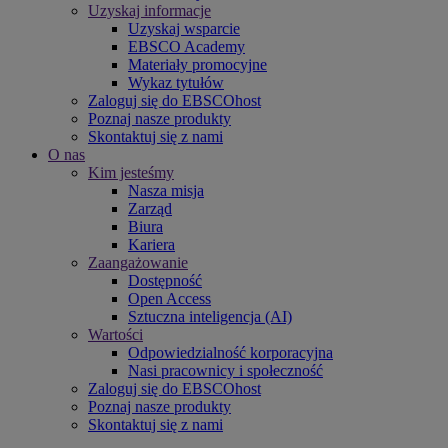
Uzyskaj informacje
Uzyskaj wsparcie
EBSCO Academy
Materiały promocyjne
Wykaz tytułów
Zaloguj się do EBSCOhost
Poznaj nasze produkty
Skontaktuj się z nami
O nas
Kim jesteśmy
Nasza misja
Zarząd
Biura
Kariera
Zaangażowanie
Dostępność
Open Access
Sztuczna inteligencja (AI)
Wartości
Odpowiedzialność korporacyjna
Nasi pracownicy i społeczność
Zaloguj się do EBSCOhost
Poznaj nasze produkty
Skontaktuj się z nami