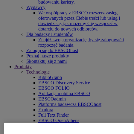
budowaniu kariery.
Wydawcy
We współpracy z EBSCO rozszerz zasięg
oferowanych przez Ciebie treści lub usług i
dowiedz się, jak możemy Cię wesprzeć w
dotarciu do nowych odbiorców.
Dla badaczy i studentów
Znajdź swoją organizację, by się zalogować i
rozpocząć badania.
Zaloguj się do EBSCOhost
Poznaj nasze produkty
Skontaktuj się z nami
Produkty
Technologie
BiblioGraph
EBSCO Discovery Service
EBSCO FOLIO
Aplikacja mobilna EBSCO
EBSCOadmin
Platforma badawcza EBSCOhost
Explora
Full Text Finder
EBSCO OpenAthens
Panorama
Stacks