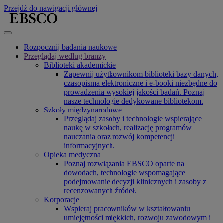
Przejdź do nawigacji głównej
Rozpocznij badania naukowe
Przeglądaj według branży
Biblioteki akademickie
Zapewnij użytkownikom biblioteki bazy danych,
czasopisma elektroniczne i e-booki niezbędne do
prowadzenia wysokiej jakości badań. Poznaj
nasze technologie dedykowane bibliotekom.
Szkoły międzynarodowe
Przeglądaj zasoby i technologie wspierające
naukę w szkołach, realizację programów
nauczania oraz rozwój kompetencji
informacyjnych.
Opieka medyczna
Poznaj rozwiązania EBSCO oparte na
dowodach, technologie wspomagające
podejmowanie decyzji klinicznych i zasoby z
recenzowanych źródeł.
Korporacje
Wspieraj pracowników w kształtowaniu
umiejętności miękkich, rozwoju zawodowym i