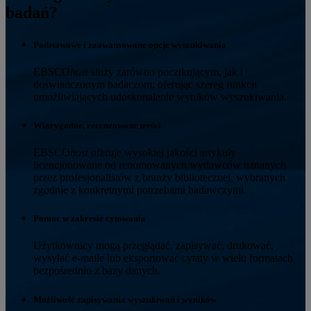
badań?
Podstawowe i zaawansowane opcje wyszukiwania
EBSCO
host
służy zarówno pocztkującym, jak i
doświadczonym badaczom, oferując szereg funkcji
umożliwiających udoskonalenie wyników wyszukiwania.
Wiarygodne, recenzowane treści
EBSCO
host
oferuje wysokiej jakości artykuły
licencjonowane od renomowanych wydawców uznanych
przez profesjonalistów z branży bibliotecznej, wybranych
zgodnie z konkretnymi potrzebami badawczymi.
Pomoc w zakresie cytowania
Użytkownicy mogą przeglądać, zapisywać, drukować,
wysyłać e-maile lub eksportować cytaty w wielu formatach
bezpośrednio z bazy danych.
Możliwość zapisywania wyszukiwań i wyników