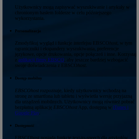
Użytkownicy mogą zapisywać wyszukiwanie i artykuły w
chronionym hasłem folderze w celu późniejszego
wykorzystania.
Personalizacja
Zmodyfikuj wygląd i funkcje interfejsu EBSCO
host
, w tym
ograniczniki i ekspandery wyszukiwania, preferencje
językowe, opcje drukowania, opcje połączeń i inne. Korzystaj
z
aplikacji firmy EBSCO
, aby jeszcze bardziej wzbogacić
swoje doświadczenia z EBSCO
host
.
Dostęp mobilny
EBSCOhost
rozpoznaje, kiedy użytkownicy wchodzą na
stronę ze smartfona lub tabletu i wyświetla wersję przyjazną
dla urządzeń mobilnych. Użytkownicy mogą również pobrać
bezpłatną aplikację
EBSCOhost
App, dostępną w
iTunes i
Google Play
.
Dostępność
EBSCOhost posiada funkcję text-to-speech dla artykułów