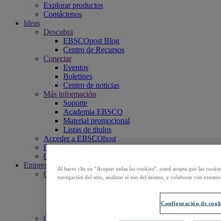
Explorar productos
Contáctenos
Ideas
Descubra
EBSCOpost Blog
Centro de Recursos
Conectar
Eventos
Boletines
Centro de noticias
Más información
Soporte
Academia EBSCO
Material promocional
Listas de títulos
Acceder a EBSCOhost
Explorar productos
Contáctenos
Empresa
Al hacer clic en “Aceptar todas las cookies”, usted acepta que las cooki
Quiénes somos
navegación del sitio, analizar el uso del mismo, y colaborar con nuestro
Misión
Liderazgo
Oficinas
Configuración de cook
Carreras profesionales
Compromisos