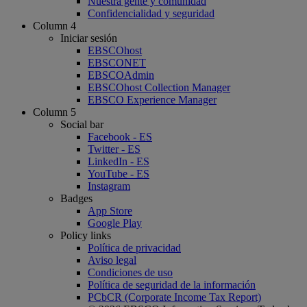
Nuestra gente y comunidad
Confidencialidad y seguridad
Column 4
Iniciar sesión
EBSCOhost
EBSCONET
EBSCOAdmin
EBSCOhost Collection Manager
EBSCO Experience Manager
Column 5
Social bar
Facebook - ES
Twitter - ES
LinkedIn - ES
YouTube - ES
Instagram
Badges
App Store
Google Play
Policy links
Política de privacidad
Aviso legal
Condiciones de uso
Política de seguridad de la información
PCbCR (Corporate Income Tax Report)