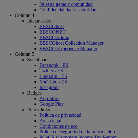
Nuestra gente y comunidad
Confidencialidad y seguridad
Column 4
Iniciar sesión
EBSCOhost
EBSCONET
EBSCOAdmin
EBSCOhost Collection Manager
EBSCO Experience Manager
Column 5
Social bar
Facebook - ES
Twitter - ES
LinkedIn - ES
YouTube - ES
Instagram
Badges
App Store
Google Play
Policy links
Política de privacidad
Aviso legal
Condiciones de uso
Política de seguridad de la información
PCbCR (Corporate Income Tax Report)