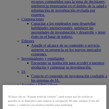
recursos compartidos para la toma de decisiones,
inteligencia empresarial en el ámbito de la salud e
información de investigación revisada por
expertos.
Corporaciones
Capacitar a los empleados para desarrollar
habilidades interpersonales, satisfacer las
necesidades de investigación y desarrollo y tener
éxito en el lugar de trabajo.
Editores
Amplíe el alcance de su contenido o servicio,
aumente su presencia en los nuevos mercados
existentes.
Investigadores y estudiantes
Encuentre su institución para acceder a nuestros
productos y comenzar su investigación.
IA
Conecte el contenido de investigación confiable a
los sistemas de IA.
Acceder a EBSCOhost
Explorar productos
Contáctenos
Al hacer clic en “Aceptar todas las cookies”, usted acepta que las cookies se
Productos
guarden en su dispositivo para mejorar la navegación del sitio, analizar el uso del
Tecnología y descubrimiento
mismo, y colaborar con nuestros estudios para marketing.
BiblioGraph