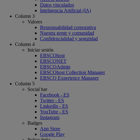
Datos vinculados
Inteligencia Artificial (IA)
Column 3
Valores
Responsabilidad corporativa
Nuestra gente y comunidad
Confidencialidad y seguridad
Column 4
Iniciar sesión
EBSCOhost
EBSCONET
EBSCOAdmin
EBSCOhost Collection Manager
EBSCO Experience Manager
Column 5
Social bar
Facebook - ES
Twitter - ES
LinkedIn - ES
YouTube - ES
Instagram
Badges
App Store
Google Play
Policy links