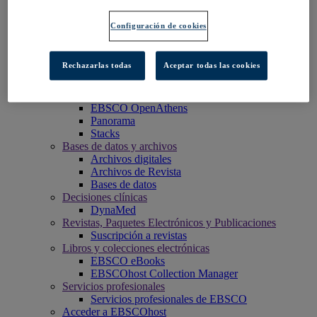
EBSCO Discovery Service
EBSCO FOLIO
Configuración de cookies
Aplicación móvil de EBSCO
EBSCOadmin
Plataforma de investigación EBSCOhost
Rechazarlas todas
Aceptar todas las cookies
eReserve Plus
Explora
Full Text Finder
EBSCO OpenAthens
Panorama
Stacks
Bases de datos y archivos
Archivos digitales
Archivos de Revista
Bases de datos
Decisiones clínicas
DynaMed
Revistas, Paquetes Electrónicos y Publicaciones
Suscripción a revistas
Libros y colecciones electrónicas
EBSCO eBooks
EBSCOhost Collection Manager
Servicios profesionales
Servicios profesionales de EBSCO
Acceder a EBSCOhost