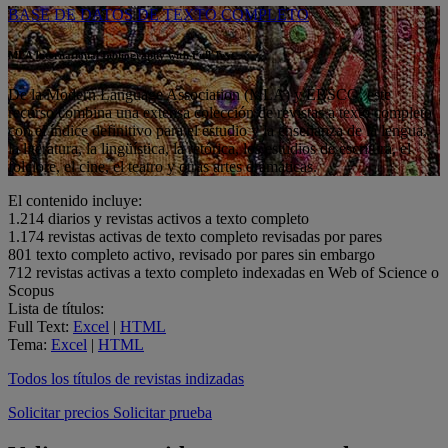
BASE DE DATOS DE TEXTO COMPLETO
MLA International Bibliography with Full Text
De la Modern Language Association (MLA) y EBSCO, este
recurso combina una extensa colección de revistas a texto completo
con el índice definitivo para el estudio y la enseñanza de la lengua,
la literatura, la lingüística, la retórica, los estudios de escritura, el
folclore, el cine, el teatro y otras artes dramáticas.
El contenido incluye:
1.214
diarios y revistas activos a texto completo
1.174
revistas activas de texto completo revisadas por pares
801
texto completo activo, revisado por pares sin embargo
712
revistas activas a texto completo indexadas en Web of Science o
Scopus
Lista de títulos:
Full Text:
Excel
|
HTML
Tema:
Excel
|
HTML
Todos los títulos de revistas indizadas
Solicitar precios
Solicitar prueba