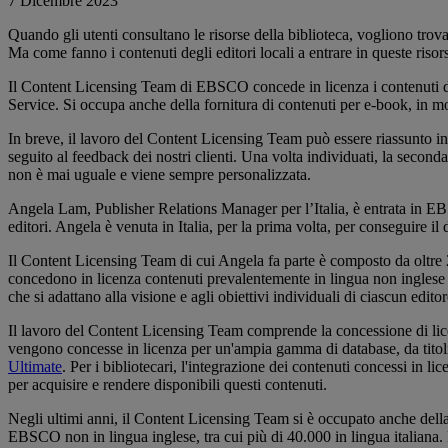
7 Dicembre 2023
Quando gli utenti consultano le risorse della biblioteca, vogliono trova
Ma come fanno i contenuti degli editori locali a entrare in queste risor
Il Content Licensing Team di EBSCO concede in licenza i contenuti di gr
Service. Si occupa anche della fornitura di contenuti per e-book, in mo
In breve, il lavoro del Content Licensing Team può essere riassunto in 
seguito al feedback dei nostri clienti. Una volta individuati, la seconda
non è mai uguale e viene sempre personalizzata.
Angela Lam, Publisher Relations Manager per l’Italia, è entrata in EBS
editori. Angela è venuta in Italia, per la prima volta, per conseguire i
Il Content Licensing Team di cui Angela fa parte è composto da oltre 2
concedono in licenza contenuti prevalentemente in lingua non inglese e 
che si adattano alla visione e agli obiettivi individuali di ciascun editor
Il lavoro del Content Licensing Team comprende la concessione di licen
vengono concesse in licenza per un'ampia gamma di database, da titol
Ultimate
. Per i bibliotecari, l'integrazione dei contenuti concessi i
per acquisire e rendere disponibili questi contenuti.
Negli ultimi anni, il Content Licensing Team si è occupato anche dell
EBSCO non in lingua inglese, tra cui più di 40.000 in lingua italian