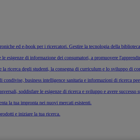
ettroniche ed e-book per i ricercatori. Gestire la tecnologia della bibliotec
fare le esigenze di informazione dei consumatori, a promuovere l'apprend
re la ricerca degli studenti, la consegna di curriculum e lo sviluppo di 
li condivise, business intelligence sanitaria e informazioni di ricerca pe
versali, soddisfare le esigenze di ricerca e sviluppo e avere successo s
enta la tua impronta nei nuovi mercati esistenti.
odotti e iniziare la tua ricerca.