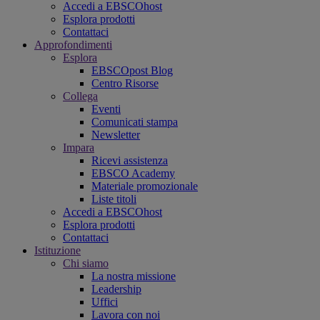
Accedi a EBSCOhost
Esplora prodotti
Contattaci
Approfondimenti
Esplora
EBSCOpost Blog
Centro Risorse
Collega
Eventi
Comunicati stampa
Newsletter
Impara
Ricevi assistenza
EBSCO Academy
Materiale promozionale
Liste titoli
Accedi a EBSCOhost
Esplora prodotti
Contattaci
Istituzione
Chi siamo
La nostra missione
Leadership
Uffici
Lavora con noi