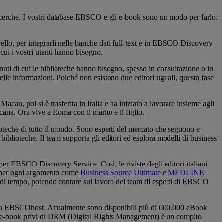
ro ricerche. I vostri database EBSCO e gli e-book sono un modo per farlo.
vello, per integrarli nelle banche dati full-text e in EBSCO Discovery
cui i vostri utenti hanno bisogno.
enuti di cui le biblioteche hanno bisogno, spesso in consultazione o in
 delle informazioni. Poiché non esistono due editori uguali, questa fase
u, poi si è trasferita in Italia e ha iniziato a lavorare insieme agli
cana. Ora vive a Roma con il marito e il figlio.
ioteche di tutto il mondo. Sono esperti del mercato che seguono e
iblioteche. Il team supporta gli editori ed esplora modelli di business
per EBSCO Discovery Service. Così, le riviste degli editori italiani
e per ogni argomento come
Business Source Ultimate
e
MEDLINE
io di tempo, potendo contare sul lavoro del team di esperti di EBSCO
forma EBSCOhost. Attualmente sono disponibili più di 600.000 eBook
 di e-book privi di DRM (Digital Rights Management) è un compito