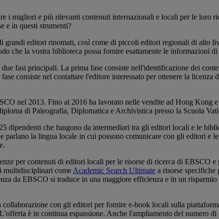
re i migliori e più rilevanti contenuti internazionali e locali per le lo
se e in questi strumenti?
andi editori rinomati, così come di piccoli editori regionali di alto li
do che la vostra biblioteca possa fornire esattamente le informazioni di 
due fasi principali. La prima fase consiste nell'identificazione dei cont
 fase consiste nel contattare l'editore interessato per ottenere la licenza
CO nel 2013. Fino al 2016 ha lavorato nelle vendite ad Hong Kong e Maca
l diploma di Paleografia, Diplomatica e Archivistica presso la Scuola Vati
5 dipendenti che fungono da intermediari tra gli editori locali e le bibl
parlano la lingua locale in cui possono comunicare con gli editori e le b
e.
ze per contenuti di editori locali per le risorse di ricerca di EBSCO e 
i multidisciplinari come
Academic Search Ultimate
a risorse specifich
n licenza da EBSCO si traduce in una maggiore efficienza e in un risparm
a collaborazione con gli editori per fornire e-book locali sulla piatta
a. L'offerta è in continua espansione. Anche l'ampliamento del numero