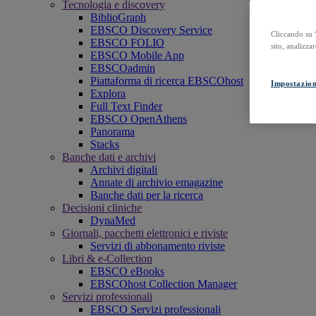
Tecnologia e discovery
BiblioGraph
EBSCO Discovery Service
Cliccando su “
EBSCO FOLIO
sito, analizzar
EBSCO Mobile App
EBSCOadmin
Piattaforma di ricerca EBSCOhost
Impostazion
Explora
Full Text Finder
EBSCO OpenAthens
Panorama
Stacks
Banche dati e archivi
Archivi digitali
Annate di archivio emagazine
Banche dati per la ricerca
Decisioni cliniche
DynaMed
Giornali, pacchetti elettronici e riviste
Servizi di abbonamento riviste
Libri & e-Collection
EBSCO eBooks
EBSCOhost Collection Manager
Servizi professionali
EBSCO Servizi professionali