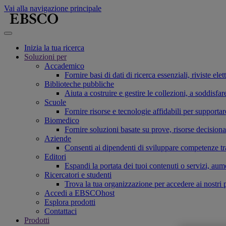
Vai alla navigazione principale
Inizia la tua ricerca
Soluzioni per
Accademico
Fornire basi di dati di ricerca essenziali, riviste el
Biblioteche pubbliche
Aiuta a costruire e gestire le collezioni, a soddis
Scuole
Fornire risorse e tecnologie affidabili per supporta
Biomedico
Fornire soluzioni basate su prove, risorse decisiona
Aziende
Consenti ai dipendenti di sviluppare competenze tras
Editori
Espandi la portata dei tuoi contenuti o servizi, aum
Ricercatori e studenti
Trova la tua organizzazione per accedere ai nostri pr
Accedi a EBSCOhost
Esplora prodotti
Contattaci
Prodotti