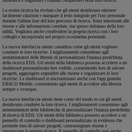
biblioteca e migliorare i risultati complessivi della loro ricerca.
La nostra ricerca ha rivelato che gli utenti desiderano ottenere
facilmente citazioni e stampare il testo integrale per l'uso personale
durante l'ultima fase del loro percorso di ricerca. Sono interessati alle
risorse e alle informazioni correlate, ma spesso dubitano della loro
utilità. Vogliono anche condividere la propria ricerca con i loro
colleghi e incorporarla nel proprio ecosistema personale.
La nuova interfaccia utente considera come gli utenti vogliono
condurre le loro ricerche. I miglioramenti consentono agli
amministratori delle librerie di personalizzare l'istanza predefinita
della ricerca EDS. Gli utenti della biblioteca possono accedere a un
dashboard personalizzato ben visibile, consentendo loro di salvare
progetti, aggiungere segnalibri alle risorse e organizzare le loro
ricerche. Le dashboard si sincronizzano anche con l'app gratuita
EBSCO Mobile, consentendo agli utenti di accedere alla libreria
sempre e ovunque.
La nuova interfaccia utente tiene conto del modo in cui gli utenti
desiderano condurre la loro ricerca. I miglioramenti consentono agli
amministratori delle biblioteche di personalizzare l'istanza predefinita
di ricerca di EDS. Gli utenti della biblioteca possono accedere a un
pannello di controllo o dashboard personalizzato in evidenza che
permette loro di salvare progetti, contrassegnare risorse e
organizzare la propria ricerca. Il pannello di controllo può anche