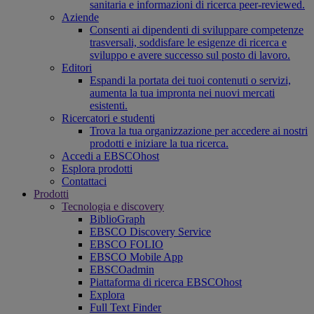
sanitaria e informazioni di ricerca peer-reviewed.
Aziende
Consenti ai dipendenti di sviluppare competenze
trasversali, soddisfare le esigenze di ricerca e
sviluppo e avere successo sul posto di lavoro.
Editori
Espandi la portata dei tuoi contenuti o servizi,
aumenta la tua impronta nei nuovi mercati
esistenti.
Ricercatori e studenti
Trova la tua organizzazione per accedere ai nostri
prodotti e iniziare la tua ricerca.
Accedi a EBSCOhost
Esplora prodotti
Contattaci
Prodotti
Tecnologia e discovery
BiblioGraph
EBSCO Discovery Service
EBSCO FOLIO
EBSCO Mobile App
EBSCOadmin
Piattaforma di ricerca EBSCOhost
Explora
Full Text Finder