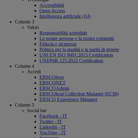
Accessibilità
Open Access
Intelligenza artificiale (AI)
Column 3
Valori
Responsabilità aziendale
Le nostre persone e la nostra comunità
Fiducia e sicurezza
Politica per la qualità e la parità di genere
UNI EN ISO 9001:2015 Certification
UNI/PdR 125:2022 Certification
Column 4
Accedi
EBSCOhost
EBSCONET
EBSCOAdmin
EBSCOhost Collection Manager (ECM)
EBSCO Experience Manager
Column 5
Social bar
Facebook - IT
Twitter - IT
LinkedIn - IT
YouTube - IT