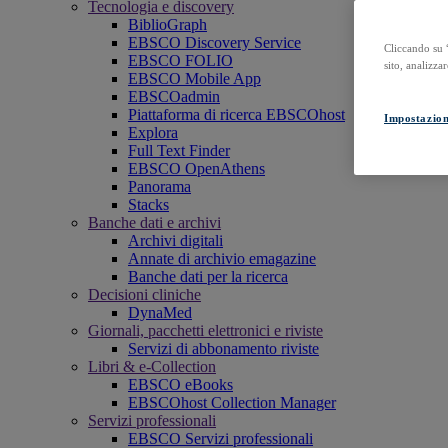
Tecnologia e discovery
BiblioGraph
EBSCO Discovery Service
Cliccando su “
EBSCO FOLIO
sito, analizzar
EBSCO Mobile App
EBSCOadmin
Piattaforma di ricerca EBSCOhost
Impostazion
Explora
Full Text Finder
EBSCO OpenAthens
Panorama
Stacks
Banche dati e archivi
Archivi digitali
Annate di archivio emagazine
Banche dati per la ricerca
Decisioni cliniche
DynaMed
Giornali, pacchetti elettronici e riviste
Servizi di abbonamento riviste
Libri & e-Collection
EBSCO eBooks
EBSCOhost Collection Manager
Servizi professionali
EBSCO Servizi professionali