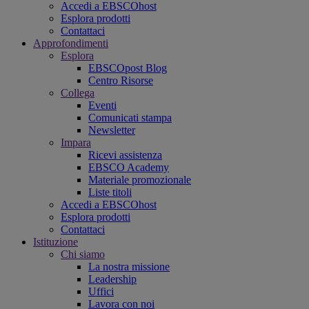
Accedi a EBSCOhost
Esplora prodotti
Contattaci
Approfondimenti
Esplora
EBSCOpost Blog
Centro Risorse
Collega
Eventi
Comunicati stampa
Newsletter
Impara
Ricevi assistenza
EBSCO Academy
Materiale promozionale
Liste titoli
Accedi a EBSCOhost
Esplora prodotti
Contattaci
Istituzione
Chi siamo
La nostra missione
Leadership
Uffici
Lavora con noi