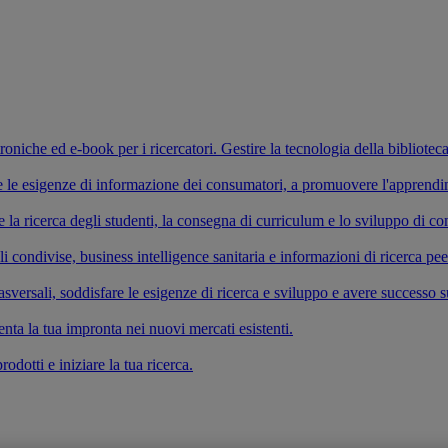
ettroniche ed e-book per i ricercatori. Gestire la tecnologia della bibliotec
fare le esigenze di informazione dei consumatori, a promuovere l'apprend
re la ricerca degli studenti, la consegna di curriculum e lo sviluppo di 
li condivise, business intelligence sanitaria e informazioni di ricerca pe
versali, soddisfare le esigenze di ricerca e sviluppo e avere successo s
enta la tua impronta nei nuovi mercati esistenti.
odotti e iniziare la tua ricerca.