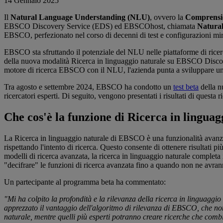
14 Gennaio 2025
Il
Natural Language Understanding (NLU)
, ovvero la
Comprensio
EBSCO Discovery Service (EDS) ed EBSCOhost, chiamata
Natura
EBSCO, perfezionato nel corso di decenni di test e configurazioni mirat
EBSCO sta sfruttando il potenziale del NLU nelle piattaforme di ricerca
della nuova modalità Ricerca in linguaggio naturale su EBSCO Discov
motore di ricerca EBSCO con il NLU, l'azienda punta a sviluppare una ric
Tra agosto e settembre 2024, EBSCO ha condotto un
test beta
della n
ricercatori esperti. Di seguito, vengono presentati i risultati di questa r
Che cos'è la funzione di Ricerca in linguag
La Ricerca in linguaggio naturale di EBSCO è una funzionalità avanza
rispettando l'intento di ricerca. Questo consente di ottenere risultati 
modelli di ricerca avanzata, la ricerca in linguaggio naturale completa i
"decifrare" le funzioni di ricerca avanzata fino a quando non ne avrann
Un partecipante al programma beta ha commentato:
"Mi ha colpito la profondità e la rilevanza della ricerca in linguaggi
apprezzato il vantaggio dell'algoritmo di rilevanza di EBSCO, che non
naturale, mentre quelli più esperti potranno creare ricerche che comb