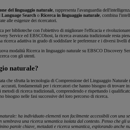
ne del linguaggio naturale
,
rappresenta l'avanguardia dell'intelligenza
l Language Search
o
Ricerca in linguaggio naturale
, combina l'inte
e alle esigenze dei ricercatori.
 per biblioteche con l'obiettivo di migliorare l'efficacia e rivoluzionar
ery Service ed EBSCOhost, la ricerca avanzata tradizionale resta pien
erca adattiva in grado di soddisfare le preferenze e i diversi livelli di 
uova modalità Ricerca in linguaggio naturale su EBSCO Discovery Ser
icerca con gli utenti.
gio naturale?
ta che sfrutta la tecnologia di Comprensione del Linguaggio Naturale (N
più accurati, fondamentali per i ricercatori che hanno bisogno di trovare 
 metodi di ricerca tradizionali, comprendendo e rispettando i qualificatori
o bisogno nelle fasi successive del loro percorso di ricerca.
o naturale: ha individuato elementi non facilmente accessibili con una s
 sembrava una ricerca semantica isolata dal contesto. Penso che gli ut
inino parole chiave, metadati e ricerca semantica, esplorando anche nu