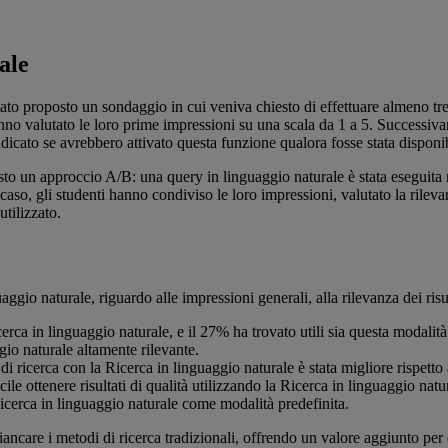
ale
 stato proposto un sondaggio in cui veniva chiesto di effettuare almeno t
i hanno valutato le loro prime impressioni su una scala da 1 a 5. Successi
ndicato se avrebbero attivato questa funzione qualora fosse stata disponib
visto un approccio A/B: una query in linguaggio naturale è stata eseguita
caso, gli studenti hanno condiviso le loro impressioni, valutato la rilevan
tilizzato.
uaggio naturale,
riguardo alle impressioni generali, alla rilevanza dei risul
rca in linguaggio naturale, e il 27% ha trovato utili sia questa modalità 
gio naturale altamente rilevante.
di ricerca con la Ricerca in linguaggio naturale è stata migliore rispetto a
ile ottenere risultati di qualità utilizzando la Ricerca in linguaggio natu
Ricerca in linguaggio naturale come modalità predefinita.
iancare i metodi di ricerca tradizionali, offrendo un valore aggiunto per