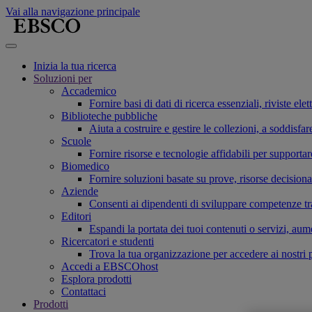
Vai alla navigazione principale
Inizia la tua ricerca
Soluzioni per
Accademico
Fornire basi di dati di ricerca essenziali, riviste el
Biblioteche pubbliche
Aiuta a costruire e gestire le collezioni, a soddis
Scuole
Fornire risorse e tecnologie affidabili per supporta
Biomedico
Fornire soluzioni basate su prove, risorse decisiona
Aziende
Consenti ai dipendenti di sviluppare competenze tras
Editori
Espandi la portata dei tuoi contenuti o servizi, aum
Ricercatori e studenti
Trova la tua organizzazione per accedere ai nostri pr
Accedi a EBSCOhost
Esplora prodotti
Contattaci
Prodotti