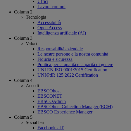
Uffici
Lavora con noi
Column 2
Tecnologia
Accessibilità
Open Access
Intelligenza artificiale (AI)
Column 3
Valori
Responsabilità aziendale
Le nostre persone e la nostra comunità
Fiducia e sicurezza
Politica per la qualità e la parità di genere
UNI EN ISO 9001:2015 Certification
UNI/PdR 125:2022 Certification
Column 4
Accedi
EBSCOhost
EBSCONET
EBSCOAdmin
EBSCOhost Collection Manager (ECM)
EBSCO Experience Manager
Column 5
Social bar
Facebook - IT