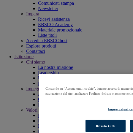
Comunicati stampa
Newsletter
Impara
Ricevi assistenza
EBSCO Academy
Materiale promozionale
Liste titoli
Accedi a EBSCOhost
Esplora prodotti
Contattaci
Istituzione
Chi siamo
La nostra missione
Leadership
Uffici
Lavora con noi
Impegni
Cliccando su “Accetta tutti i cookie”, l'utente accetta di memoriz
Accessibilità
navigazione del sito, analizzare l'utilizzo del sito e assistere nel
Open Access
Intelligenza artificiale (AI)
Impostazioni co
Valori
Responsabilità aziendale
Le nostre persone e la nostra comunità
Fiducia e sicurezza
Rifiuta tutti
Politica per la qualità e la parità di genere