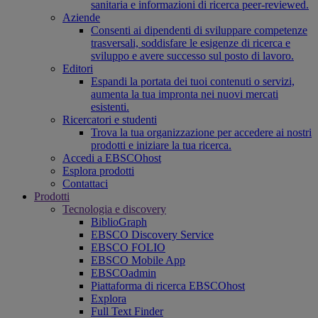
sanitaria e informazioni di ricerca peer-reviewed.
Aziende
Consenti ai dipendenti di sviluppare competenze
trasversali, soddisfare le esigenze di ricerca e
sviluppo e avere successo sul posto di lavoro.
Editori
Espandi la portata dei tuoi contenuti o servizi,
aumenta la tua impronta nei nuovi mercati
esistenti.
Ricercatori e studenti
Trova la tua organizzazione per accedere ai nostri
prodotti e iniziare la tua ricerca.
Accedi a EBSCOhost
Esplora prodotti
Contattaci
Prodotti
Tecnologia e discovery
BiblioGraph
EBSCO Discovery Service
EBSCO FOLIO
EBSCO Mobile App
EBSCOadmin
Piattaforma di ricerca EBSCOhost
Explora
Full Text Finder