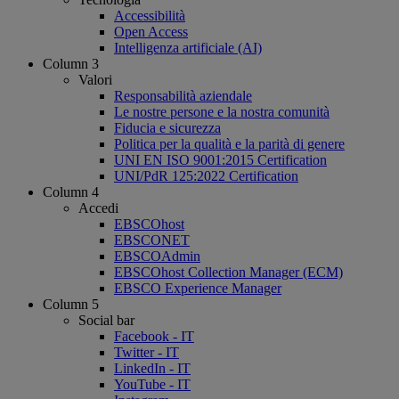
Accessibilità
Open Access
Intelligenza artificiale (AI)
Column 3
Valori
Responsabilità aziendale
Le nostre persone e la nostra comunità
Fiducia e sicurezza
Politica per la qualità e la parità di genere
UNI EN ISO 9001:2015 Certification
UNI/PdR 125:2022 Certification
Column 4
Accedi
EBSCOhost
EBSCONET
EBSCOAdmin
EBSCOhost Collection Manager (ECM)
EBSCO Experience Manager
Column 5
Social bar
Facebook - IT
Twitter - IT
LinkedIn - IT
YouTube - IT