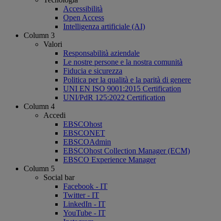
Accessibilità
Open Access
Intelligenza artificiale (AI)
Column 3
Valori
Responsabilità aziendale
Le nostre persone e la nostra comunità
Fiducia e sicurezza
Politica per la qualità e la parità di genere
UNI EN ISO 9001:2015 Certification
UNI/PdR 125:2022 Certification
Column 4
Accedi
EBSCOhost
EBSCONET
EBSCOAdmin
EBSCOhost Collection Manager (ECM)
EBSCO Experience Manager
Column 5
Social bar
Facebook - IT
Twitter - IT
LinkedIn - IT
YouTube - IT