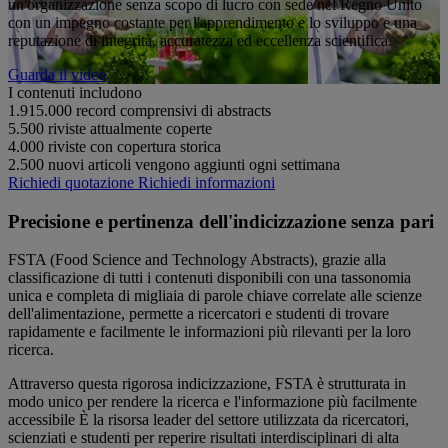
un'organizzazione senza scopo di lucro con sede nel Regno Unito
con un impegno costante per l'apprendimento e lo sviluppo e una
reputazione di integrità, accuratezza ed eccellenza scientifica.
Guarda il video
I contenuti includono
1.915.000
record comprensivi di abstracts
5.500
riviste attualmente coperte
4.000
riviste con copertura storica
2.500
nuovi articoli vengono aggiunti ogni settimana
Richiedi quotazione
Richiedi informazioni
Precisione e pertinenza dell'indicizzazione senza pari
FSTA (Food Science and Technology Abstracts), grazie alla
classificazione di tutti i contenuti disponibili con una tassonomia
unica e completa di migliaia di parole chiave correlate alle scienze
dell'alimentazione, permette a ricercatori e studenti di trovare
rapidamente e facilmente le informazioni più rilevanti per la loro
ricerca.
Attraverso questa rigorosa indicizzazione, FSTA è strutturata in
modo unico per rendere la ricerca e l'informazione più facilmente
accessibile È la risorsa leader del settore utilizzata da ricercatori,
scienziati e studenti per reperire risultati interdisciplinari di alta