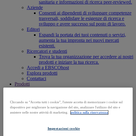
sanitaria e informazioni di ricerca peer-reviewed.
Aziende
Consenti ai dipendenti di sviluppare competenze
trasversali, soddisfare le esigenze di ricerca e
sviluppo e avere successo sul posto di lavoro.
Editori
Espandi la portata dei tuoi contenuti o servizi,
aumenta la tua impronta nei nuovi mercati
esistenti.
Ricercatori e studenti
Trova la tua organizzazione per accedere ai nostri
prodotti e iniziare la tua ricerca.
Accedi a EBSCOhost
Esplora prodotti
Contattaci
Prodotti
Tecnologia e discovery
BiblioGraph
EBSCO Discovery Service
Cliccando su “Accetta tutti i cookie”, l'utente accetta di memorizzare i cookie sul
EBSCO FOLIO
dispositivo per migliorare la navigazione del sito, analizzare l'utilizzo del sito e
EBSCO Mobile App
assistere nelle nostre attività di marketing.
politica sulla riservatezza
EBSCOadmin
Piattaforma di ricerca EBSCOhost
Explora
Impostazioni cookie
Full Text Finder