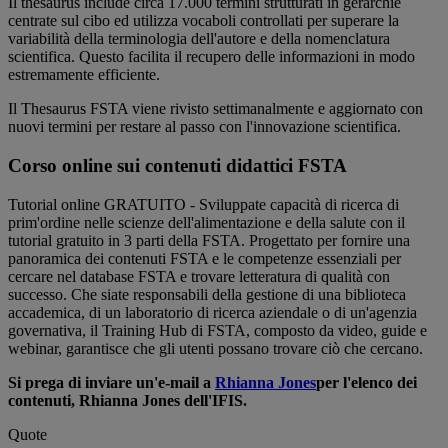
Il thesaurus include circa 17.000 termini strutturati in gerarchie
centrate sul cibo ed utilizza vocaboli controllati per superare la
variabilità della terminologia dell'autore e della nomenclatura
scientifica. Questo facilita il recupero delle informazioni in modo
estremamente efficiente.
Il Thesaurus FSTA viene rivisto settimanalmente e aggiornato con
nuovi termini per restare al passo con l'innovazione scientifica.
Corso online sui contenuti didattici FSTA
Tutorial online GRATUITO - Sviluppate capacità di ricerca di
prim'ordine nelle scienze dell'alimentazione e della salute con il
tutorial gratuito in 3 parti della FSTA. Progettato per fornire una
panoramica dei contenuti FSTA e le competenze essenziali per
cercare nel database FSTA e trovare letteratura di qualità con
successo. Che siate responsabili della gestione di una biblioteca
accademica, di un laboratorio di ricerca aziendale o di un'agenzia
governativa, il Training Hub di FSTA, composto da video, guide e
webinar, garantisce che gli utenti possano trovare ciò che cercano.
Si prega di inviare un'e-mail a
Rhianna Jones
per l'elenco dei
contenuti, Rhianna Jones dell'IFIS.
Quote