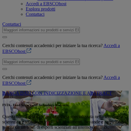
Accedi a EBSCOhost
Esplora prodotti
Contattaci
Contattaci
Cerchi contenuti accademici per iniziare la tua ricerca?
Accedi a
EBSCOhost
Cerchi contenuti accademici per iniziare la tua ricerca?
Accedi a
EBSCOhost
BANCA DATI CON INDICIZZAZIONE E ABSTRACT
FSTA - Food Science and Technology Abstracts
Questa banca dati è un'ampia risorsa specializzata nella letteratura
scientifica e tecnologica relativa ad alimenti, bevande e nutrizione. È
gestita da un team di esperti scienziati all'interno dell'IFIS,