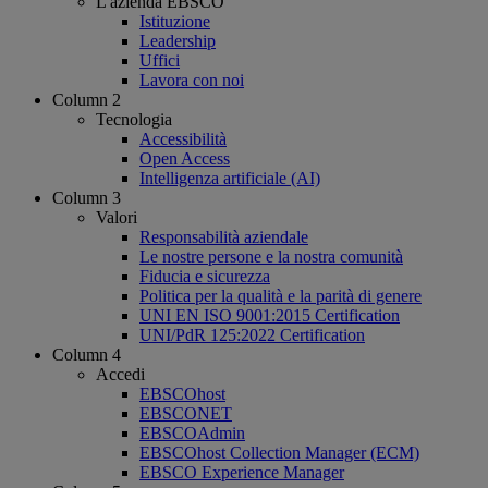
L'azienda EBSCO
Istituzione
Leadership
Uffici
Lavora con noi
Column 2
Tecnologia
Accessibilità
Open Access
Intelligenza artificiale (AI)
Column 3
Valori
Responsabilità aziendale
Le nostre persone e la nostra comunità
Fiducia e sicurezza
Politica per la qualità e la parità di genere
UNI EN ISO 9001:2015 Certification
UNI/PdR 125:2022 Certification
Column 4
Accedi
EBSCOhost
EBSCONET
EBSCOAdmin
EBSCOhost Collection Manager (ECM)
EBSCO Experience Manager