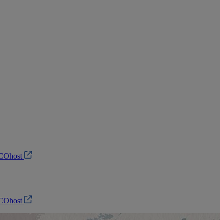
SCOhost
SCOhost