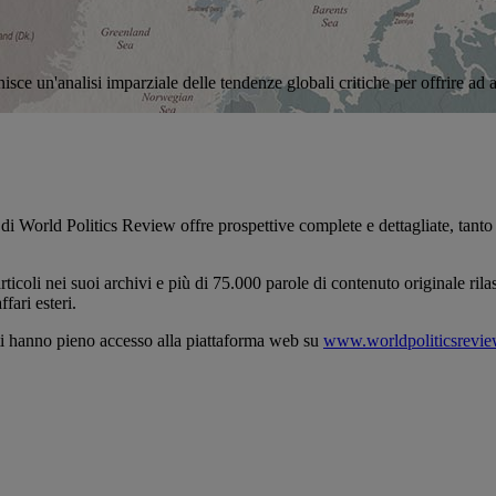
sce un'analisi imparziale delle tendenze globali critiche per offrire ad a
 di World Politics Review offre prospettive complete e dettagliate, tanto 
rticoli nei suoi archivi e più di 75.000 parole di contenuto originale ri
fari esteri.
ti hanno pieno accesso alla piattaforma web su
www.worldpoliticsrevi