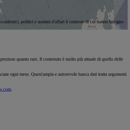
ccademici, politici e uomini d'affari il contesto di cui hanno bisogno
preziose quanto rare. Il contenuto è molto più attuale di quello delle
lasciate ogni mese. Quest'ampia e autorevole banca dati tratta argomenti
ew.com
.