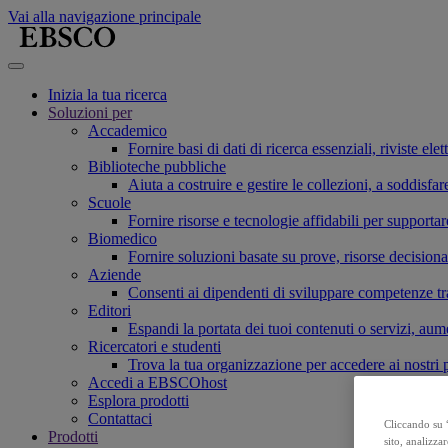
Vai alla navigazione principale
Inizia la tua ricerca
Soluzioni per
Accademico
Fornire basi di dati di ricerca essenziali, riviste el
Biblioteche pubbliche
Aiuta a costruire e gestire le collezioni, a soddis
Scuole
Fornire risorse e tecnologie affidabili per supporta
Biomedico
Fornire soluzioni basate su prove, risorse decisiona
Aziende
Consenti ai dipendenti di sviluppare competenze tras
Editori
Espandi la portata dei tuoi contenuti o servizi, aum
Ricercatori e studenti
Trova la tua organizzazione per accedere ai nostri pr
Accedi a EBSCOhost
Esplora prodotti
Contattaci
Cliccando su “
Prodotti
sito, analizzar