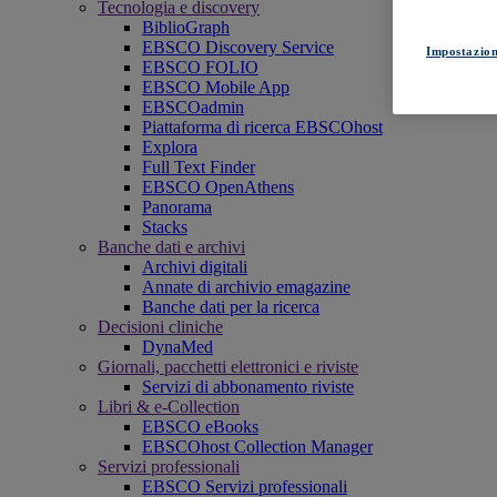
Tecnologia e discovery
BiblioGraph
EBSCO Discovery Service
Impostazion
EBSCO FOLIO
EBSCO Mobile App
EBSCOadmin
Piattaforma di ricerca EBSCOhost
Explora
Full Text Finder
EBSCO OpenAthens
Panorama
Stacks
Banche dati e archivi
Archivi digitali
Annate di archivio emagazine
Banche dati per la ricerca
Decisioni cliniche
DynaMed
Giornali, pacchetti elettronici e riviste
Servizi di abbonamento riviste
Libri & e-Collection
EBSCO eBooks
EBSCOhost Collection Manager
Servizi professionali
EBSCO Servizi professionali