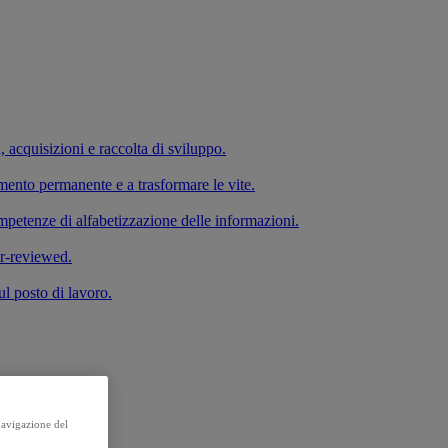
a, acquisizioni e raccolta di sviluppo.
imento permanente e a trasformare le vite.
competenze di alfabetizzazione delle informazioni.
er-reviewed.
ul posto di lavoro.
 navigazione del