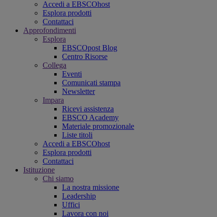
Accedi a EBSCOhost
Esplora prodotti
Contattaci
Approfondimenti
Esplora
EBSCOpost Blog
Centro Risorse
Collega
Eventi
Comunicati stampa
Newsletter
Impara
Ricevi assistenza
EBSCO Academy
Materiale promozionale
Liste titoli
Accedi a EBSCOhost
Esplora prodotti
Contattaci
Istituzione
Chi siamo
La nostra missione
Leadership
Uffici
Lavora con noi