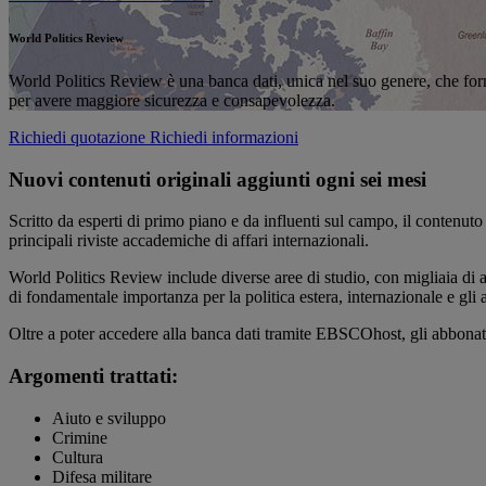
World Politics Review
World Politics Review è una banca dati, unica nel suo genere, che forni
per avere maggiore sicurezza e consapevolezza.
Richiedi quotazione
Richiedi informazioni
Nuovi contenuti originali aggiunti ogni sei mesi
Scritto da esperti di primo piano e da influenti sul campo, il contenuto
principali riviste accademiche di affari internazionali.
World Politics Review include diverse aree di studio, con migliaia di a
di fondamentale importanza per la politica estera, internazionale e gli af
Oltre a poter accedere alla banca dati tramite EBSCOhost, gli abbona
Argomenti trattati:
Aiuto e sviluppo
Crimine
Cultura
Difesa militare