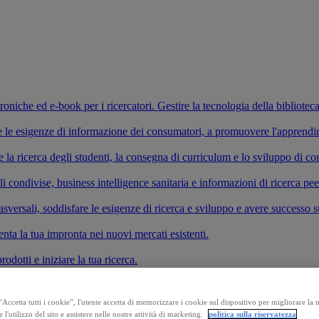
ettroniche ed e-book per i ricercatori. Gestire la tecnologia della bibliotec
fare le esigenze di informazione dei consumatori, a promuovere l'apprend
re la ricerca degli studenti, la consegna di curriculum e lo sviluppo di 
li condivise, business intelligence sanitaria e informazioni di ricerca pe
versali, soddisfare le esigenze di ricerca e sviluppo e avere successo s
enta la tua impronta nei nuovi mercati esistenti.
odotti e iniziare la tua ricerca.
Accetta tutti i cookie”, l'utente accetta di memorizzare i cookie sul dispositivo per migliorare la
e l'utilizzo del sito e assistere nelle nostre attività di marketing.
politica sulla riservatezza