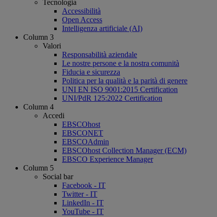
Tecnologia
Accessibilità
Open Access
Intelligenza artificiale (AI)
Column 3
Valori
Responsabilità aziendale
Le nostre persone e la nostra comunità
Fiducia e sicurezza
Politica per la qualità e la parità di genere
UNI EN ISO 9001:2015 Certification
UNI/PdR 125:2022 Certification
Column 4
Accedi
EBSCOhost
EBSCONET
EBSCOAdmin
EBSCOhost Collection Manager (ECM)
EBSCO Experience Manager
Column 5
Social bar
Facebook - IT
Twitter - IT
LinkedIn - IT
YouTube - IT