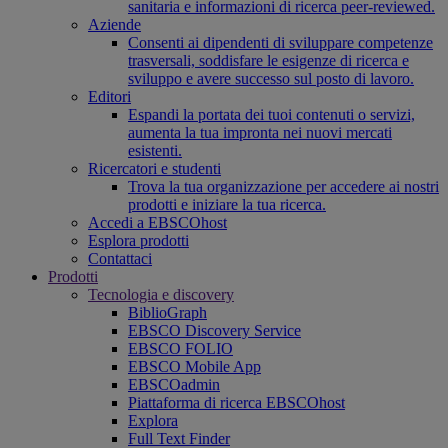
sanitaria e informazioni di ricerca peer-reviewed.
Aziende
Consenti ai dipendenti di sviluppare competenze
trasversali, soddisfare le esigenze di ricerca e
sviluppo e avere successo sul posto di lavoro.
Editori
Espandi la portata dei tuoi contenuti o servizi,
aumenta la tua impronta nei nuovi mercati
esistenti.
Ricercatori e studenti
Trova la tua organizzazione per accedere ai nostri
prodotti e iniziare la tua ricerca.
Accedi a EBSCOhost
Esplora prodotti
Contattaci
Prodotti
Tecnologia e discovery
BiblioGraph
EBSCO Discovery Service
EBSCO FOLIO
EBSCO Mobile App
EBSCOadmin
Piattaforma di ricerca EBSCOhost
Explora
Full Text Finder