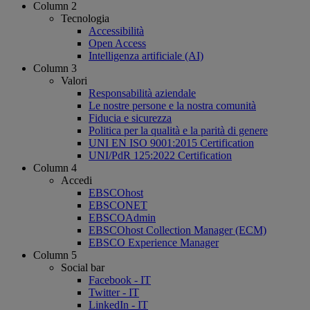
Column 2
Tecnologia
Accessibilità
Open Access
Intelligenza artificiale (AI)
Column 3
Valori
Responsabilità aziendale
Le nostre persone e la nostra comunità
Fiducia e sicurezza
Politica per la qualità e la parità di genere
UNI EN ISO 9001:2015 Certification
UNI/PdR 125:2022 Certification
Column 4
Accedi
EBSCOhost
EBSCONET
EBSCOAdmin
EBSCOhost Collection Manager (ECM)
EBSCO Experience Manager
Column 5
Social bar
Facebook - IT
Twitter - IT
LinkedIn - IT