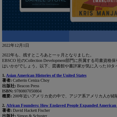
2022年12月1日
2022年も、残すところあと一ヶ月となりました。
EBSCO 社のCollection Development部門
はいかがでしょう。以下、図書館や書評家が気に入った10タ
1.
Asian American Histories of the United States
著者:
Catherin Ceniza Choy
出版社:
Beacon Press
ISBN:
9780807050804
概要:
200年近いアメリカ史の中で、アジア系アメリカ人が
2.
African Founders: How Enslaved People Expanded American 
著者:
David Hackett Fischer
出版社:
Simon & Schuster