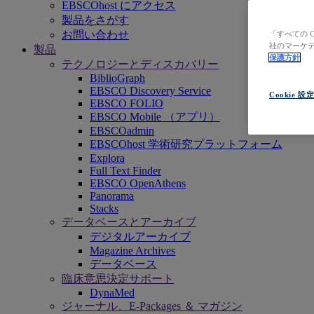
EBSCOhost にアクセス
製品をさがす
お問い合わせ
「すべての 
社のマーケテ
製品
保護方針
テクノロジーとディスカバリー
BiblioGraph
EBSCO Discovery Service
Cookie 設
EBSCO FOLIO
EBSCO Mobile （アプリ）
EBSCOadmin
EBSCOhost 学術研究プラットフォーム
Explora
Full Text Finder
EBSCO OpenAthens
Panorama
Stacks
データベースとアーカイブ
デジタルアーカイブ
Magazine Archives
データベース
臨床意思決定サポート
DynaMed
ジャーナル、E-Packages ＆ マガジン