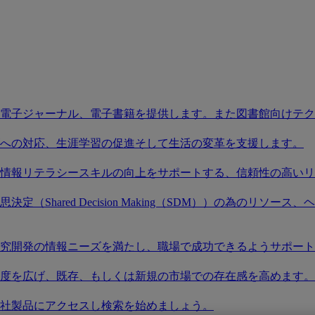
電子ジャーナル、電子書籍を提供します。また図書館向けテク
への対応、生涯学習の促進そして生活の変革を支援します。
情報リテラシースキルの向上をサポートする、信頼性の高いリ
（Shared Decision Making（SDM））の為のリ
究開発の情報ニーズを満たし、職場で成功できるようサポート
度を広げ、既存、もしくは新規の市場での存在感を高めます。
社製品にアクセスし検索を始めましょう。