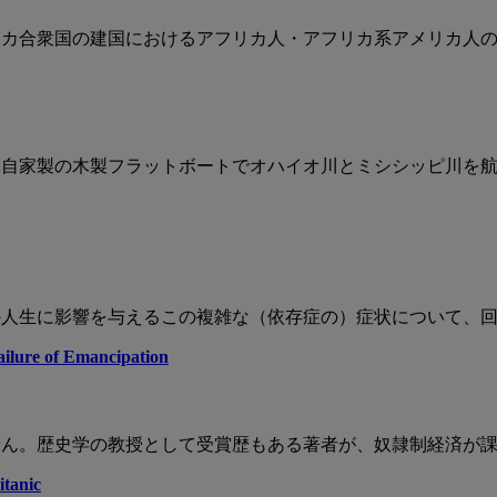
カ合衆国の建国におけるアフリカ人・アフリカ系アメリカ人
年に自家製の木製フラットボートでオハイオ川とミシシッピ川を
人生に影響を与えるこの複雑な（依存症の）症状について、
ailure of Emancipation
ん。歴史学の教授として受賞歴もある著者が、奴隷制経済が課
itanic