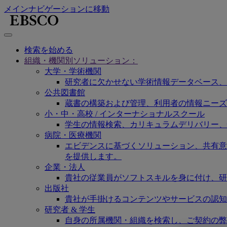
メインナビゲーションに移動
検索を始める
組織・機関別ソリューション：
大学・学術機関
研究者に欠かせない学術情報データベース、
公共図書館
蔵書の構築および管理、利用者の情報ニーズ
小・中・高校 / インターナショナルスクール
学生の情報検索、カリキュラムデリバリー、
病院・医療機関
エビデンスに基づくソリューション、共有意思決定
を提供します。
企業・法人
貴社の従業員がソフトスキルを身に付け、研
出版社
貴社が手掛けるコンテンツやサービスの認知
研究者 & 学生
自身の所属機関・組織を検索し、ご契約の弊