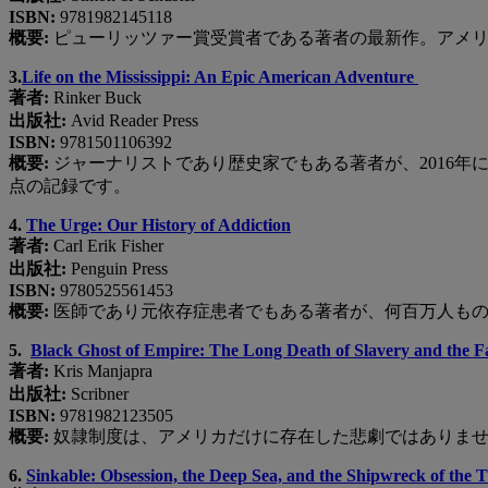
ISBN:
9781982145118
概要:
ピューリッツァー賞受賞者である著者の最新作。アメリ
3.
Life on the Mississippi: An Epic American Adventure
著者:
Rinker Buck
出版社:
Avid Reader Press
ISBN:
9781501106392
概要:
ジャーナリストであり歴史家でもある著者が、2016
点の記録です。
4.
The Urge: Our History of Addiction
著者:
Carl Erik Fisher
出版社:
Penguin Press
ISBN:
9780525561453
概要:
医師であり元依存症患者でもある著者が、何百万人もの
5.
Black Ghost of Empire: The Long Death of Slavery and the F
著者:
Kris Manjapra
出版社:
Scribner
ISBN:
9781982123505
概要:
奴隷制度は、アメリカだけに存在した悲劇ではありませ
6.
Sinkable: Obsession, the Deep Sea, and the Shipwreck of the T