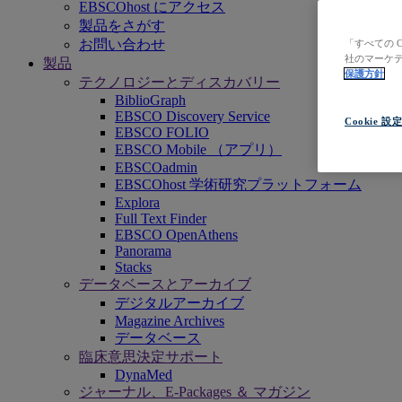
EBSCOhost にアクセス
製品をさがす
お問い合わせ
「すべての 
社のマーケテ
製品
保護方針
テクノロジーとディスカバリー
BiblioGraph
EBSCO Discovery Service
Cookie 設
EBSCO FOLIO
EBSCO Mobile （アプリ）
EBSCOadmin
EBSCOhost 学術研究プラットフォーム
Explora
Full Text Finder
EBSCO OpenAthens
Panorama
Stacks
データベースとアーカイブ
デジタルアーカイブ
Magazine Archives
データベース
臨床意思決定サポート
DynaMed
ジャーナル、E-Packages ＆ マガジン