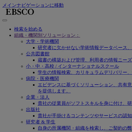
メインナビゲーションに移動
検索を始める
組織・機関別ソリューション：
大学・学術機関
研究者に欠かせない学術情報データベース、
公共図書館
蔵書の構築および管理、利用者の情報ニーズ
小・中・高校 / インターナショナルスクール
学生の情報検索、カリキュラムデリバリー、
病院・医療機関
エビデンスに基づくソリューション、共有意思決定
を提供します。
企業・法人
貴社の従業員がソフトスキルを身に付け、研
出版社
貴社が手掛けるコンテンツやサービスの認知
研究者 & 学生
自身の所属機関・組織を検索し、ご契約の弊