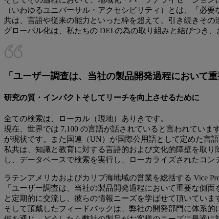
（いわゆるユニバーサル・アクセシビリティ）とは、「必要
共は、言語や従来の能力といった枠を超えて、引き続きその
グローバル化は、私たちの DEI の為の取り組みと結びつき
「ユーザー調査は、当社の製品開発過程において重
研究の質・インパクトそしてリーチを向上させるために
全ての検索は、ローカル（現地）ありきです。
現在、世界では 7,100 の言語が話されていると言われて
が現状です。また国連（UN）が国際公用語として定めた言語
私共は、知識と教育に対する言語的および文化的障壁を取り除
し、データベースで検索を実行し、ローカライズされたコン
ラテンアメリカおよびカリブ海地域の営業を総括する Vice President
「ユーザー調査は、当社の製品開発過程において重要な側面
と定期的に交流し、彼らの情報ニーズを学ばせて頂いていま
そして頂戴したフィードバックは、弊社の開発部門に体系的
催を通じ、どうしたら弊社の製品がお客様のニーズに最適に