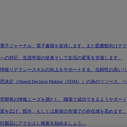
電子ジャーナル、電子書籍を提供します。また図書館向けテク
への対応、生涯学習の促進そして生活の変革を支援します。
情報リテラシースキルの向上をサポートする、信頼性の高いリ
（Shared Decision Making（SDM））の為のリ
究開発の情報ニーズを満たし、職場で成功できるようサポート
度を広げ、既存、もしくは新規の市場での存在感を高めます。
社製品にアクセスし検索を始めましょう。