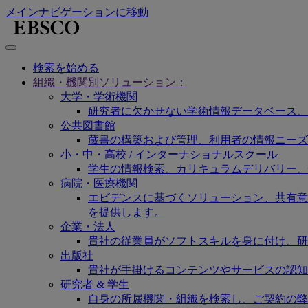
メインナビゲーションに移動
検索を始める
組織・機関別ソリューション：
大学・学術機関
研究者に欠かせない学術情報データベース、
公共図書館
蔵書の構築および管理、利用者の情報ニーズ
小・中・高校 / インターナショナルスクール
学生の情報検索、カリキュラムデリバリー、
病院・医療機関
エビデンスに基づくソリューション、共有意思決定
を提供します。
企業・法人
貴社の従業員がソフトスキルを身に付け、研
出版社
貴社が手掛けるコンテンツやサービスの認知
研究者 & 学生
自身の所属機関・組織を検索し、ご契約の弊