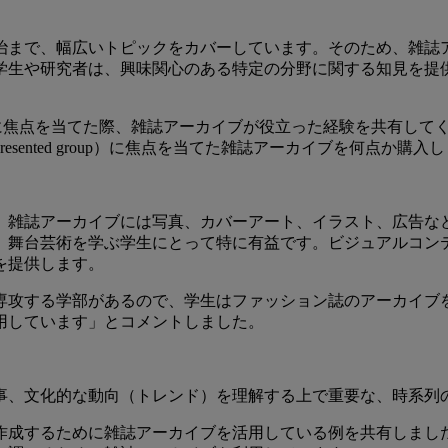
まで、幅広いトピックをカバーしています。そのため、雑誌アー
学生や研究者は、興味関心のある特定の分野に関する知見を提
クに焦点を当てた際、雑誌アーカイブが役立った経験を共有して
esented group）に焦点を当てた雑誌アーカイブを何点か購入
、雑誌アーカイブには写真、カバーアート、イラスト、広告な
、舞台芸術を学ぶ学生にとって特に有益です。ビジュアルコン
を提供します。
専攻する学部があるので、学生はファッション誌のアーカイブ
用しています」とコメントしました。
事、文化的な動向（トレンド）を理解する上で重要な、時系列
作成するために雑誌アーカイブを活用している例を共有しまし