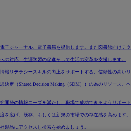
電子ジャーナル、電子書籍を提供します。また図書館向けテク
への対応、生涯学習の促進そして生活の変革を支援します。
情報リテラシースキルの向上をサポートする、信頼性の高いリ
（Shared Decision Making（SDM））の為のリ
究開発の情報ニーズを満たし、職場で成功できるようサポート
度を広げ、既存、もしくは新規の市場での存在感を高めます。
社製品にアクセスし検索を始めましょう。