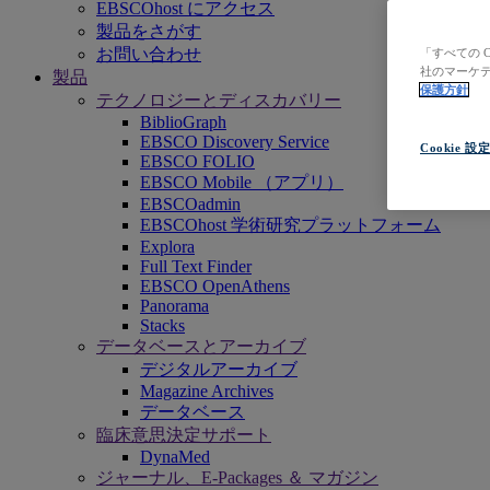
EBSCOhost にアクセス
製品をさがす
お問い合わせ
「すべての 
社のマーケテ
製品
保護方針
テクノロジーとディスカバリー
BiblioGraph
EBSCO Discovery Service
Cookie 設
EBSCO FOLIO
EBSCO Mobile （アプリ）
EBSCOadmin
EBSCOhost 学術研究プラットフォーム
Explora
Full Text Finder
EBSCO OpenAthens
Panorama
Stacks
データベースとアーカイブ
デジタルアーカイブ
Magazine Archives
データベース
臨床意思決定サポート
DynaMed
ジャーナル、E-Packages ＆ マガジン