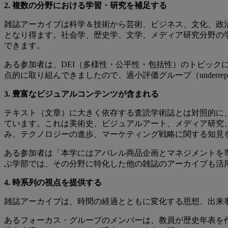
2. 複数の分野における学習・研究を補足する
雑誌アーカイブは科学＆技術から芸術、ビジネス、文化、政治
となり得ます。社会学、歴史学、文学、メディア研究分野の
できます。
ある参加者は、DEI（多様性・公平性・包括性）のトピッ
点的に取り組んできましたので、過小評価グループ（underrepr
3. 豊富なビジュアルコンテンツが含まれる
テキスト（文章）に大きく依存する査読学術誌とは対照的に
ています。これは美術史、ビジュアルアート、メディア研究
み、テクノロジーの進歩、マーケティング戦略に関する知見
ある参加者は「本学にはアパレル商品企画とマネジメントを
ぶ学部では、その分野に特化した他の雑誌のアーカイブも活
4. 時系列の視点を提供する
雑誌アーカイブは、時間の経過とともに変化する思想、出来
あるフォーカス・グループのメンバーは、教員が歴史年表を