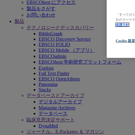
EBSCOhost にアクセス
製品をさがす
お問い合わせ
「すべての 
社のマーケテ
製品
保護方針
テクノロジーとディスカバリー
BiblioGraph
EBSCO Discovery Service
Cookie 設
EBSCO FOLIO
EBSCO Mobile （アプリ）
EBSCOadmin
EBSCOhost 学術研究プラットフォーム
Explora
Full Text Finder
EBSCO OpenAthens
Panorama
Stacks
データベースとアーカイブ
デジタルアーカイブ
Magazine Archives
データベース
臨床意思決定サポート
DynaMed
ジャーナル、E-Packages ＆ マガジン