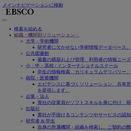
メインナビゲーションに移動
検索を始める
組織・機関別ソリューション：
大学・学術機関
研究者に欠かせない学術情報データベース、
公共図書館
蔵書の構築および管理、利用者の情報ニーズ
小・中・高校 / インターナショナルスクール
学生の情報検索、カリキュラムデリバリー、
病院・医療機関
エビデンスに基づくソリューション、共有意思決定
を提供します。
企業・法人
貴社の従業員がソフトスキルを身に付け、研
出版社
貴社が手掛けるコンテンツやサービスの認知
研究者 & 学生
自身の所属機関・組織を検索し、ご契約の弊