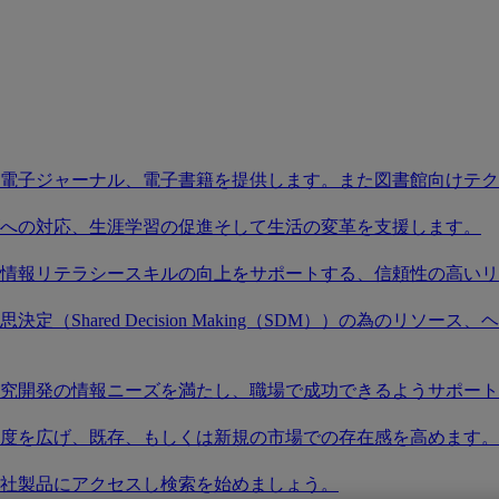
電子ジャーナル、電子書籍を提供します。また図書館向けテク
への対応、生涯学習の促進そして生活の変革を支援します。
情報リテラシースキルの向上をサポートする、信頼性の高いリ
（Shared Decision Making（SDM））の為のリ
究開発の情報ニーズを満たし、職場で成功できるようサポート
度を広げ、既存、もしくは新規の市場での存在感を高めます。
社製品にアクセスし検索を始めましょう。