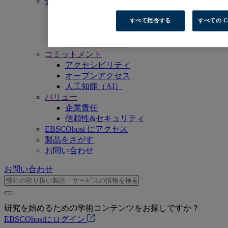
会社情報
私たちのミッション
すべて拒否する
すべての C
経営陣
事業拠点一覧
採用情報（英語）
コミットメント
アクセシビリティ
オープンアクセス
人工知能（AI）
バリュー
企業責任
信頼性&セキュリティ
EBSCOhost にアクセス
製品をさがす
お問い合わせ
お問い合わせ
研究を始めるための学術コンテンツをお探しですか？
EBSCOhostにログイン