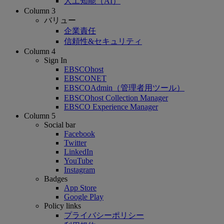
人工知能（AI）
Column 3
バリュー
企業責任
信頼性&セキュリティ
Column 4
Sign In
EBSCOhost
EBSCONET
EBSCOAdmin（管理者用ツール）
EBSCOhost Collection Manager
EBSCO Experience Manager
Column 5
Social bar
Facebook
Twitter
LinkedIn
YouTube
Instagram
Badges
App Store
Google Play
Policy links
プライバシーポリシー