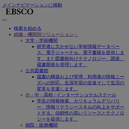
メインナビゲーションに移動
検索を始める
組織・機関別ソリューション：
大学・学術機関
研究者に欠かせない学術情報データベー
ス、電子ジャーナル、電子書籍を提供しま
す。また図書館向けテクノロジー、調達、
蔵書開発を管理します。
公共図書館
蔵書の構築および管理、利用者の情報ニー
ズへの対応、生涯学習の促進そして生活の
変革を支援します。
小・中・高校 / インターナショナルスクール
学生の情報検索、カリキュラムデリバリ
ー、情報リテラシースキルの向上をサポー
トする、信頼性の高いリソースとテクノロ
ジーを提供します。
病院・医療機関