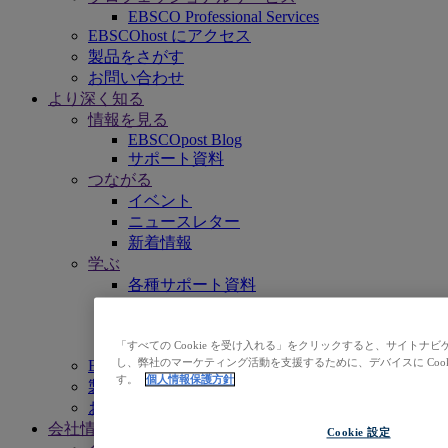
EBSCO Professional Services
EBSCOhost にアクセス
製品をさがす
お問い合わせ
より深く知る
情報を見る
EBSCOpost Blog
サポート資料
つながる
イベント
ニュースレター
新着情報
学ぶ
各種サポート資料
EBSCO Academy
プロモーション資料
収録タイトルリスト
「すべての Cookie を受け入れる」をクリックすると、サイト
し、弊社のマーケティング活動を支援するために、デバイスに Coo
EBSCOhost にアクセス
す。
個人情報保護方針
製品をさがす
お問い合わせ
会社情報
Cookie 設定