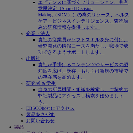
エビデンスに基づくソリューション、共有
意思決定（Shared Decision
Making（SDM））の為のリソース、ヘルス
ケア・ビジネスインテリジェンス、査読済
みの研究情報を提供します。
企業・法人
貴社の従業員がソフトスキルを身に付け、
研究開発の情報ニーズを満たし、職場で成
功できるようサポートします。
出版社
貴社が手掛けるコンテンツやサービスの認
知度を広げ、既存、もしくは新規の市場で
の存在感を高めます。
研究者 & 学生
自身の所属機関・組織を検索し、ご契約の
弊社製品にアクセスし検索を始めましょ
う。
EBSCOhost にアクセス
製品をさがす
お問い合わせ
製品