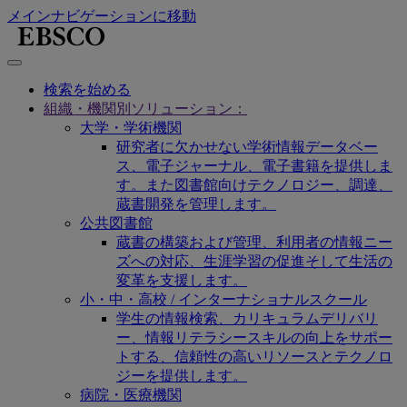
メインナビゲーションに移動
検索を始める
組織・機関別ソリューション：
大学・学術機関
研究者に欠かせない学術情報データベー
ス、電子ジャーナル、電子書籍を提供しま
す。また図書館向けテクノロジー、調達、
蔵書開発を管理します。
公共図書館
蔵書の構築および管理、利用者の情報ニー
ズへの対応、生涯学習の促進そして生活の
変革を支援します。
小・中・高校 / インターナショナルスクール
学生の情報検索、カリキュラムデリバリ
ー、情報リテラシースキルの向上をサポー
トする、信頼性の高いリソースとテクノロ
ジーを提供します。
病院・医療機関