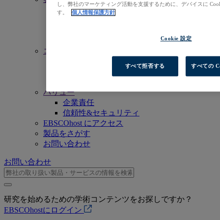
し、弊社のマーケティング活動を支援するために、デバイスに Coo
私たちのミッション
す。
個人情報保護方針
経営陣
事業拠点一覧
Cookie 設定
採用情報（英語）
コミットメント
アクセシビリティ
すべて拒否する
すべての C
オープンアクセス
人工知能（AI）
バリュー
企業責任
信頼性&セキュリティ
EBSCOhost にアクセス
製品をさがす
お問い合わせ
お問い合わせ
研究を始めるための学術コンテンツをお探しですか？
EBSCOhostにログイン