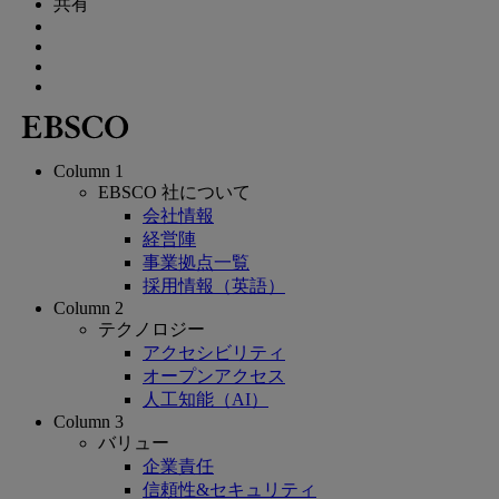
共有
Column 1
EBSCO 社について
会社情報
経営陣
事業拠点一覧
採用情報（英語）
Column 2
テクノロジー
アクセシビリティ
オープンアクセス
人工知能（AI）
Column 3
バリュー
企業責任
信頼性&セキュリティ