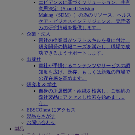
エビデンスに基づくソリューション、共有
意思決定（Shared Decision
Making（SDM））の為のリソース、ヘルス
ケア・ビジネスインテリジェンス、査読済
みの研究情報を提供します。
企業・法人
貴社の従業員がソフトスキルを身に付け、
研究開発の情報ニーズを満たし、職場で成
功できるようサポートします。
出版社
貴社が手掛けるコンテンツやサービスの認
知度を広げ、既存、もしくは新規の市場で
の存在感を高めます。
研究者 & 学生
自身の所属機関・組織を検索し、ご契約の
弊社製品にアクセスし検索を始めましょ
う。
EBSCOhost にアクセス
製品をさがす
お問い合わせ
製品