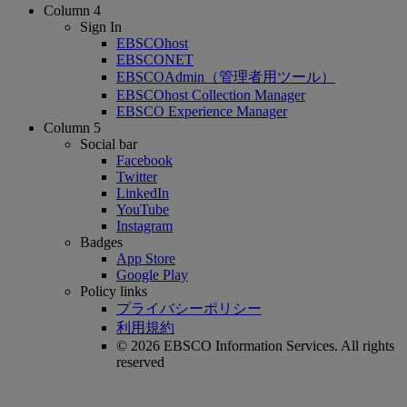
Column 4
Sign In
EBSCOhost
EBSCONET
EBSCOAdmin（管理者用ツール）
EBSCOhost Collection Manager
EBSCO Experience Manager
Column 5
Social bar
Facebook
Twitter
LinkedIn
YouTube
Instagram
Badges
App Store
Google Play
Policy links
プライバシーポリシー
利用規約
© 2026 EBSCO Information Services. All rights
reserved