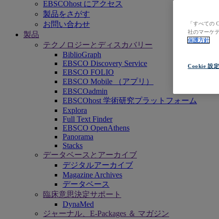
EBSCOhost にアクセス
製品をさがす
お問い合わせ
「すべての 
社のマーケテ
製品
保護方針
テクノロジーとディスカバリー
BiblioGraph
EBSCO Discovery Service
Cookie 設
EBSCO FOLIO
EBSCO Mobile （アプリ）
EBSCOadmin
EBSCOhost 学術研究プラットフォーム
Explora
Full Text Finder
EBSCO OpenAthens
Panorama
Stacks
データベースとアーカイブ
デジタルアーカイブ
Magazine Archives
データベース
臨床意思決定サポート
DynaMed
ジャーナル、E-Packages ＆ マガジン