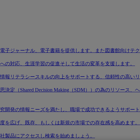
電子ジャーナル、電子書籍を提供します。また図書館向けテク
への対応、生涯学習の促進そして生活の変革を支援します。
情報リテラシースキルの向上をサポートする、信頼性の高いリ
（Shared Decision Making（SDM））の為のリ
究開発の情報ニーズを満たし、職場で成功できるようサポート
度を広げ、既存、もしくは新規の市場での存在感を高めます。
社製品にアクセスし検索を始めましょう。