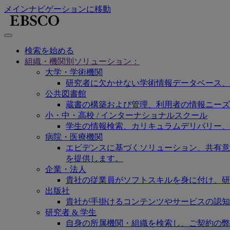
メインナビゲーションに移動
検索を始める
組織・機関別ソリューション：
大学・学術機関
研究者に欠かせない学術情報データベース、
公共図書館
蔵書の構築および管理、利用者の情報ニーズ
小・中・高校 / インターナショナルスクール
学生の情報検索、カリキュラムデリバリー、
病院・医療機関
エビデンスに基づくソリューション、共有意思決定
を提供します。
企業・法人
貴社の従業員がソフトスキルを身に付け、研
出版社
貴社が手掛けるコンテンツやサービスの認知
研究者 & 学生
自身の所属機関・組織を検索し、ご契約の弊