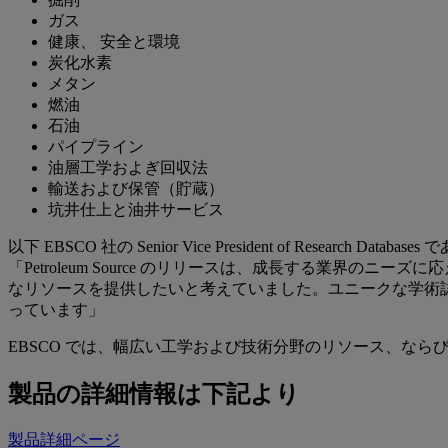
ガス
健康、 安全と環境
炭化水素
メタン
燃油
石油
パイプライン
油層工学およぎ回収法
輸送および保管（貯蔵）
坑井仕上と油井サービス
以下 EBSCO 社の Senior Vice President of Research Datab
「Petroleum Source のリリースは、成長する業界
なリソースを提供したいと考えていました。ユニークな学術
っています」
EBSCO では、幅広い工学および技術分野のリソース、な
製品の詳細情報は下記より
製品詳細ページ