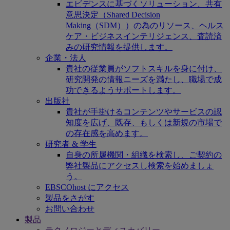
エビデンスに基づくソリューション、共有
意思決定（Shared Decision
Making（SDM））の為のリソース、ヘルス
ケア・ビジネスインテリジェンス、査読済
みの研究情報を提供します。
企業・法人
貴社の従業員がソフトスキルを身に付け、
研究開発の情報ニーズを満たし、職場で成
功できるようサポートします。
出版社
貴社が手掛けるコンテンツやサービスの認
知度を広げ、既存、もしくは新規の市場で
の存在感を高めます。
研究者 & 学生
自身の所属機関・組織を検索し、ご契約の
弊社製品にアクセスし検索を始めましょ
う。
EBSCOhost にアクセス
製品をさがす
お問い合わせ
製品