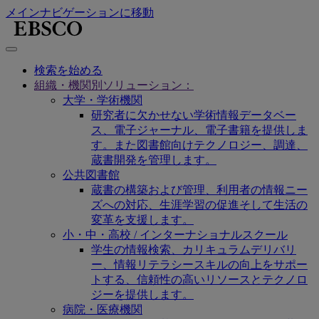
メインナビゲーションに移動
検索を始める
組織・機関別ソリューション：
大学・学術機関
研究者に欠かせない学術情報データベー
ス、電子ジャーナル、電子書籍を提供しま
す。また図書館向けテクノロジー、調達、
蔵書開発を管理します。
公共図書館
蔵書の構築および管理、利用者の情報ニー
ズへの対応、生涯学習の促進そして生活の
変革を支援します。
小・中・高校 / インターナショナルスクール
学生の情報検索、カリキュラムデリバリ
ー、情報リテラシースキルの向上をサポー
トする、信頼性の高いリソースとテクノロ
ジーを提供します。
病院・医療機関