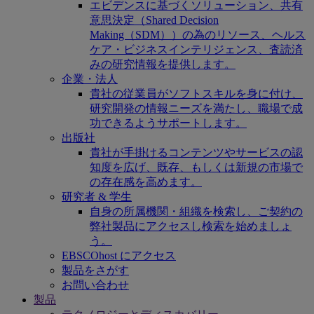
エビデンスに基づくソリューション、共有
意思決定（Shared Decision
Making（SDM））の為のリソース、ヘルス
ケア・ビジネスインテリジェンス、査読済
みの研究情報を提供します。
企業・法人
貴社の従業員がソフトスキルを身に付け、
研究開発の情報ニーズを満たし、職場で成
功できるようサポートします。
出版社
貴社が手掛けるコンテンツやサービスの認
知度を広げ、既存、もしくは新規の市場で
の存在感を高めます。
研究者 & 学生
自身の所属機関・組織を検索し、ご契約の
弊社製品にアクセスし検索を始めましょ
う。
EBSCOhost にアクセス
製品をさがす
お問い合わせ
製品