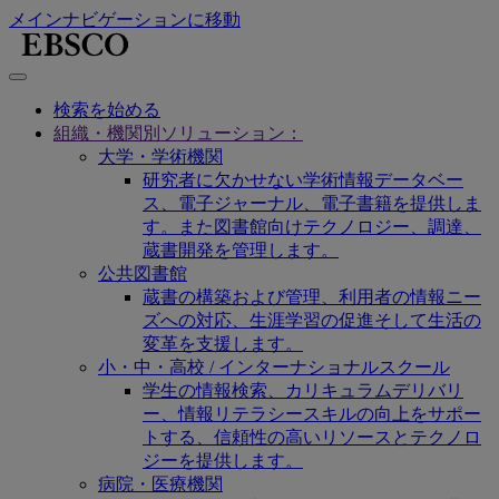
メインナビゲーションに移動
検索を始める
組織・機関別ソリューション：
大学・学術機関
研究者に欠かせない学術情報データベー
ス、電子ジャーナル、電子書籍を提供しま
す。また図書館向けテクノロジー、調達、
蔵書開発を管理します。
公共図書館
蔵書の構築および管理、利用者の情報ニー
ズへの対応、生涯学習の促進そして生活の
変革を支援します。
小・中・高校 / インターナショナルスクール
学生の情報検索、カリキュラムデリバリ
ー、情報リテラシースキルの向上をサポー
トする、信頼性の高いリソースとテクノロ
ジーを提供します。
病院・医療機関