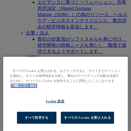
エビデンスに基づくソリューション、共有
意思決定（Shared Decision
Making（SDM））の為のリソース、ヘルス
ケア・ビジネスインテリジェンス、査読済
みの研究情報を提供します。
企業・法人
貴社の従業員がソフトスキルを身に付け、
研究開発の情報ニーズを満たし、職場で成
功できるようサポートします。
出版社
貴社が手掛けるコンテンツやサービスの認
知度を広げ、既存、もしくは新規の市場で
「すべての Cookie を受け入れる」をクリックすると、サイトナビゲーション
の存在感を高めます。
を強化し、サイトの使用状況を分析し、弊社のマーケティング活動を支援す
るために、デバイスに Cookie を保存することに同意したことになります。
研究者 & 学生
個人情報保護方針
自身の所属機関・組織を検索し、ご契約の
弊社製品にアクセスし検索を始めましょ
う。
Cookie 設定
EBSCOhost にアクセス
製品をさがす
すべて拒否する
すべての Cookie を受け入れる
お問い合わせ
製品