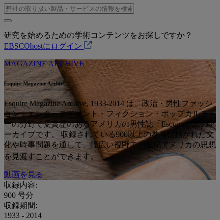
研究を始めるための学術コンテンツをお探しですか？
EBSCOhostにログイン
MAGAZINE ARCHIVE
Esquire Magazine Archive
Esquire Magazine Archive, 1933-2014 は、政治・男性ファッシ
ョン・エンターテイメント・フィクション・ポップカルチャ
ーの分野で受賞歴のあるアメリカの男性誌「Esquire」誌のア
ーカイブです。 収録されている900以上の巻号に描かれた文
化や時事問題を通して、幅広い視野で20世紀アメリカの思想
を見渡すことができます。
動画を見る
収録内容:
900
号分
収録期間:
1933 - 2014