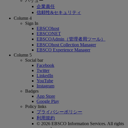
バリュー
企業責任
信頼性&セキュリティ
Column 4
Sign In
EBSCOhost
EBSCONET
EBSCOAdmin（管理者用ツール）
EBSCOhost Collection Manager
EBSCO Experience Manager
Column 5
Social bar
Facebook
Twitter
LinkedIn
YouTube
Instagram
Badges
App Store
Google Play
Policy links
プライバシーポリシー
利用規約
© 2026 EBSCO Information Services. All rights