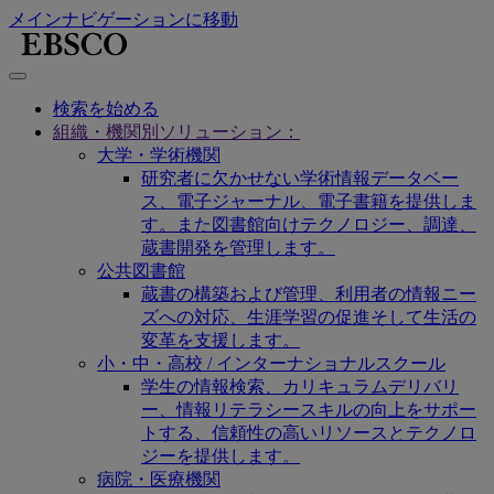
メインナビゲーションに移動
検索を始める
組織・機関別ソリューション：
大学・学術機関
研究者に欠かせない学術情報データベー
ス、電子ジャーナル、電子書籍を提供しま
す。また図書館向けテクノロジー、調達、
蔵書開発を管理します。
公共図書館
蔵書の構築および管理、利用者の情報ニー
ズへの対応、生涯学習の促進そして生活の
変革を支援します。
小・中・高校 / インターナショナルスクール
学生の情報検索、カリキュラムデリバリ
ー、情報リテラシースキルの向上をサポー
トする、信頼性の高いリソースとテクノロ
ジーを提供します。
病院・医療機関