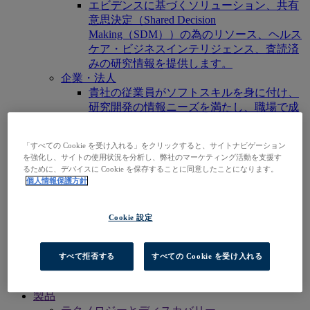
エビデンスに基づくソリューション、共有
意思決定（Shared Decision
Making（SDM））の為のリソース、ヘルス
ケア・ビジネスインテリジェンス、査読済
みの研究情報を提供します。
企業・法人
貴社の従業員がソフトスキルを身に付け、
研究開発の情報ニーズを満たし、職場で成
功できるようサポートします。
出版社
「すべての Cookie を受け入れる」をクリックすると、サイトナビゲーション
貴社が手掛けるコンテンツやサービスの認
を強化し、サイトの使用状況を分析し、弊社のマーケティング活動を支援す
知度を広げ、既存、もしくは新規の市場で
るために、デバイスに Cookie を保存することに同意したことになります。
の存在感を高めます。
個人情報保護方針
研究者 & 学生
自身の所属機関・組織を検索し、ご契約の
Cookie 設定
弊社製品にアクセスし検索を始めましょ
う。
EBSCOhost にアクセス
すべて拒否する
すべての Cookie を受け入れる
製品をさがす
お問い合わせ
製品