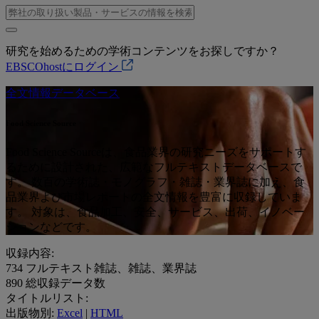
研究を始めるための学術コンテンツをお探しですか？
EBSCOhostにログイン
全文情報データベース
Food Science Source
Food Science Sourceは、食品業界の研究ニーズをサポートす
るために設計された、広範なフルテキストデータベースで
す。 数百の学術誌・モノグラフ・雑誌・業界誌に加え、食
品業界よび市場レポートの全文情報を豊富に収録していま
す。 対象は、食品加工、安全、サービス、出荷、イノベー
ションなどです。
収録内容:
734
フルテキスト雑誌、雑誌、業界誌
890
総収録データ数
タイトルリスト:
出版物別:
Excel
|
HTML