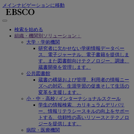
メインナビゲーションに移動
検索を始める
組織・機関別ソリューション：
大学・学術機関
研究者に欠かせない学術情報データベー
ス、電子ジャーナル、電子書籍を提供しま
す。また図書館向けテクノロジー、調達、
蔵書開発を管理します。
公共図書館
蔵書の構築および管理、利用者の情報ニー
ズへの対応、生涯学習の促進そして生活の
変革を支援します。
小・中・高校 / インターナショナルスクール
学生の情報検索、カリキュラムデリバリ
ー、情報リテラシースキルの向上をサポー
トする、信頼性の高いリソースとテクノロ
ジーを提供します。
病院・医療機関