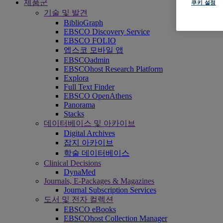
제품군
쿠키 설정
기술 및 발견
BiblioGraph
EBSCO Discovery Service
EBSCO FOLIO
엡스코 모바일 앱
EBSCOadmin
EBSCOhost Research Platform
Explora
Full Text Finder
EBSCO OpenAthens
Panorama
Stacks
데이터베이스 및 아카이브
Digital Archives
잡지 아카이브
학술 데이터베이스
Clinical Decisions
DynaMed
Journals, E-Packages & Magazines
Journal Subscription Services
도서 및 전자 컬렉션
EBSCO eBooks
EBSCOhost Collection Manager