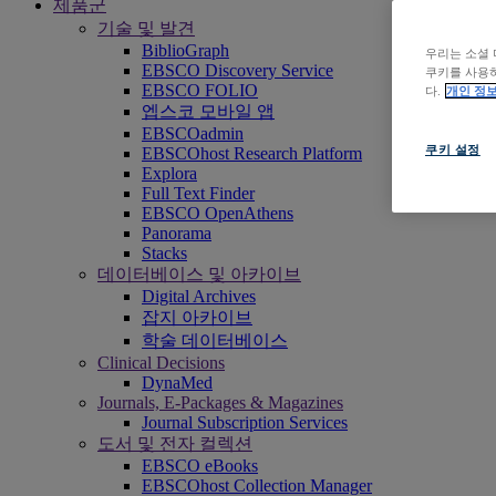
제품군
기술 및 발견
BiblioGraph
우리는 소셜 
EBSCO Discovery Service
쿠키를 사용하
EBSCO FOLIO
다.
개인 정보
엡스코 모바일 앱
EBSCOadmin
쿠키 설정
EBSCOhost Research Platform
Explora
Full Text Finder
EBSCO OpenAthens
Panorama
Stacks
데이터베이스 및 아카이브
Digital Archives
잡지 아카이브
학술 데이터베이스
Clinical Decisions
DynaMed
Journals, E-Packages & Magazines
Journal Subscription Services
도서 및 전자 컬렉션
EBSCO eBooks
EBSCOhost Collection Manager