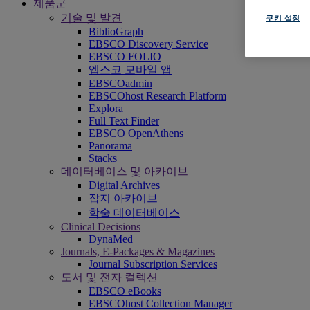
제품군
기술 및 발견
쿠키 설정
BiblioGraph
EBSCO Discovery Service
EBSCO FOLIO
엡스코 모바일 앱
EBSCOadmin
EBSCOhost Research Platform
Explora
Full Text Finder
EBSCO OpenAthens
Panorama
Stacks
데이터베이스 및 아카이브
Digital Archives
잡지 아카이브
학술 데이터베이스
Clinical Decisions
DynaMed
Journals, E-Packages & Magazines
Journal Subscription Services
도서 및 전자 컬렉션
EBSCO eBooks
EBSCOhost Collection Manager