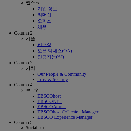
엡스코
기업 정보
리더쉽
오피스
채용
Column 2
기술
접근성
오픈 엑세스(OA)
인공지능(AI)
Column 3
가치
Our People & Community
Trust & Security
Column 4
로그인
EBSCOhost
EBSCONET
EBSCOAdmin
EBSCOhost Collection Manager
EBSCO Experience Manager
Column 5
Social bar