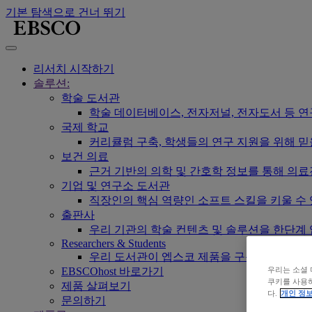
기본 탐색으로 건너 뛰기
리서치 시작하기
솔루션:
학술 도서관
학술 데이터베이스, 전자저널, 전자도서 등 
국제 학교
커리큘럼 구축, 학생들의 연구 지원을 위해 믿
보건 의료
근거 기반의 의학 및 간호학 정보를 통해 의
기업 및 연구소 도서관
직장인의 핵심 역량인 소프트 스킬을 키울 수
출판사
우리 기관의 학술 컨텐츠 및 솔루션을 한단계
Researchers & Students
우리 도서관이 엡스코 제품을 구독하고 있는지
우리는 소셜 
EBSCOhost 바로가기
쿠키를 사용하
제품 살펴보기
다.
개인 정보
문의하기