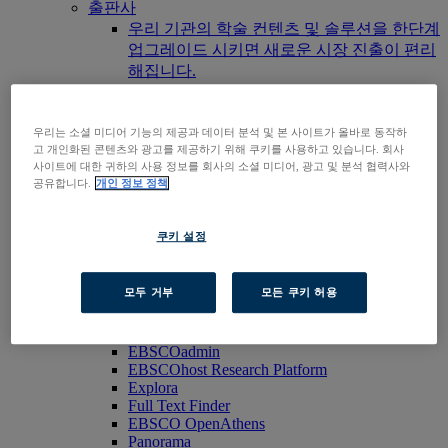
출판사
우리 기관의 학술 컨텐츠 및 솔루션을 한단계
업그레이드 시키면 새로운 시장 진출이 편리
해집니다.
Researchers & Students
우리 도서관이 엡스코 제품을 구독하고 있는
지 확인하려면, 우리 도서관 찾기 기능을 활
우리는 소셜 미디어 기능의 제공과 데이터 분석 및 본 사이트가 올바로 동작하
용해보세요.
고 개인화된 콘텐츠와 광고를 제공하기 위해 쿠키를 사용하고 있습니다. 회사
사이트에 대한 귀하의 사용 정보를 회사의 소셜 미디어, 광고 및 분석 협력사와
EBSCOhost 바로가기
공유합니다.
개인 정보 정책
제품 살펴보기
문의하기
제품군
쿠키 설정
기술 및 발견
BiblioGraph
EBSCO Discovery Service
모두 거부
모든 쿠키 허용
EBSCO FOLIO
엡스코 모바일 앱
EBSCOadmin
EBSCOhost Research Platform
Explora
Full Text Finder
EBSCO OpenAthens
Panorama