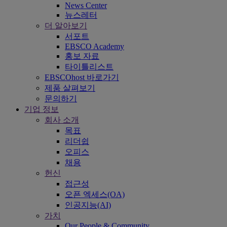
News Center
뉴스레터
더 알아보기
서포트
EBSCO Academy
홍보 자료
타이틀리스트
EBSCOhost 바로가기
제품 살펴보기
문의하기
기업 정보
회사 소개
목표
리더쉽
오피스
채용
헌신
접근성
오픈 엑세스(OA)
인공지능(AI)
가치
Our People & Community