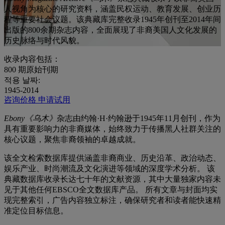
人视角为核心的研究资料，涵盖民权运动、教育发展、创业历
程等重要社会议题。该典藏库完整收录1945年创刊至2014年间
出版的800余期杂志内容，全面展现了非裔美国人文化发展的
历史脉络与时代风貌。
收录内容包括：
800
期原始刊期
적용 날짜:
1945-2014
咨询价格
申请试用
Ebony《乌木》
杂志由约翰·H·约翰逊于1945年11月创刊，作为
具有重要影响力的非裔媒体，始终致力于传播黑人社群关注的
核心议题，聚焦非裔领袖的卓越成就。
该全文检索数据库提供涵盖非裔商业、历史沿革、政治动态、
娱乐产业、时尚潮流及文化演进等领域的深度学术分析。 该
典藏数据库收录长达七十年的文献资源，其中大量独家内容未
见于其他任何EBSCO全文数据库产品。 所有文章与封面均实
现完整索引，广告内容独立标注，确保研究者和读者能快速精
准定位目标信息。