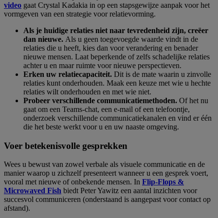
video
gaat Crystal Kadakia in op een stapsgewijze aanpak voor het
vormgeven van een strategie voor relatievorming.
Als je huidige relaties niet naar tevredenheid zijn, creëer
dan nieuwe.
Als u geen toegevoegde waarde vindt in de
relaties die u heeft, kies dan voor verandering en benader
nieuwe mensen. Laat beperkende of zelfs schadelijke relaties
achter u en maar ruimte voor nieuwe perspectieven.
Erken uw relatiecapaciteit.
Dit is de mate waarin u zinvolle
relaties kunt onderhouden. Maak een keuze met wie u hechte
relaties wilt onderhouden en met wie niet.
Probeer verschillende communicatiemethoden.
Of het nu
gaat om een Teams-chat, een e-mail of een telefoontje,
onderzoek verschillende communicatiekanalen en vind er één
die het beste werkt voor u en uw naaste omgeving.
Voer betekenisvolle gesprekken
Wees u bewust van zowel verbale als visuele communicatie en de
manier waarop u zichzelf presenteert wanneer u een gesprek voert,
vooral met nieuwe of onbekende mensen. In
Flip-Flops &
Microwaved Fish
biedt Peter Yawitz een aantal inzichten voor
succesvol communiceren (onderstaand is aangepast voor contact op
afstand).