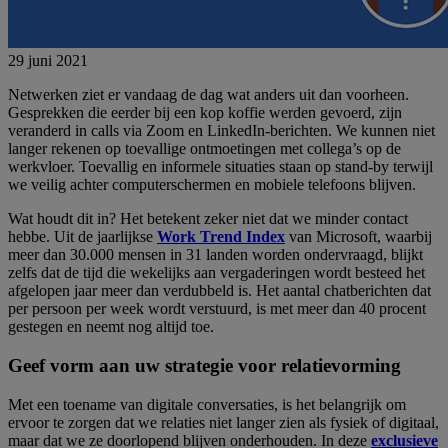
29 juni 2021
Netwerken ziet er vandaag de dag wat anders uit dan voorheen.
Gesprekken die eerder bij een kop koffie werden gevoerd, zijn
veranderd in calls via Zoom en LinkedIn-berichten. We kunnen niet
langer rekenen op toevallige ontmoetingen met collega’s op de
werkvloer. Toevallig en informele situaties staan op stand-by terwijl
we veilig achter computerschermen en mobiele telefoons blijven.
Wat houdt dit in? Het betekent zeker niet dat we minder contact
hebbe. Uit de jaarlijkse
Work Trend Index
van Microsoft, waarbij
meer dan 30.000 mensen in 31 landen worden ondervraagd, blijkt
zelfs dat de tijd die wekelijks aan vergaderingen wordt besteed het
afgelopen jaar meer dan verdubbeld is. Het aantal chatberichten dat
per persoon per week wordt verstuurd, is met meer dan 40 procent
gestegen en neemt nog altijd toe.
Geef vorm aan uw strategie voor relatievorming
Met een toename van digitale conversaties, is het belangrijk om
ervoor te zorgen dat we relaties niet langer zien als fysiek of digitaal,
maar dat we ze doorlopend blijven onderhouden. In deze
exclusieve