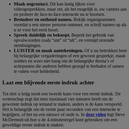
Maak oogcontact.
Dit kan lastig lijken voor
videogesprekken, maar zet, als het mogelijk is, uw camera aan
en probeer de face-to-face-interactie na te bootsen.
Bestudeer en onthoud namen.
Bekijk organigrammen
voordat u een nieuw persoon ontmoet, en schrijf namen op als
u ze voor het eerst hoort.
Spreek duidelijk en beknopt.
Beperk het gebruik van
opvulwoorden zoals “um” of “uh”, en vermijd storende
stembuigingen.
LUISTER en maak aantekeningen.
Of u nu betrokken bent
bij belangrijke vergaderingen of een gewoon gesprekje, maak
notities en wees niet bang om de belangrijke thema’s of
actiepunten die anderen hebben gezegd te herhalen of samen
te vatten voor helderheid.
Laat een blijvende eerste indruk achter
Tot slot: u krijg nooit een tweede kans voor een eerste indruk. De
wetenschap zegt dat men maximaal vier minuten heeft om de
gewenste indruk op iemand te maken, anders is de kans verspeeld.
Het is belangrijk om de eerste paar seconden van een interactie te
begrijpen, of het nu een nieuwe of oude is. In
deze video
legt Steve
McDermott uit hoe u de 4-minutenregel kunt gebruiken om een
geweldige eerste indruk te maken.