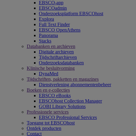
EBSCO-app
EBSCOadmin
Onderzoeksplatform EBSCOhost
Explora
Full Text Finder
EBSCO OpenAthens
Panorama
Stacks
Databanken en archieven
Digitale archieven
Tijdschriftarchieven
Onderzoeksdatabanken
Klinische besluitvorming
DynaMed
Tijdschriften, pakketten en magazines
Dienstverlening abonnementenbeheer
Boeken en e-collecties
EBSCO eBooks
EBSCOhost Collection Manager
GOBI Library Solutions
Professionele services
EBSCO Professional Services
Toegang tot EBSCOhost
Ontdek producten
Contact