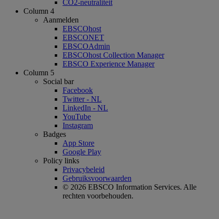
CO2-neutraliteit
Column 4
Aanmelden
EBSCOhost
EBSCONET
EBSCOAdmin
EBSCOhost Collection Manager
EBSCO Experience Manager
Column 5
Social bar
Facebook
Twitter - NL
LinkedIn - NL
YouTube
Instagram
Badges
App Store
Google Play
Policy links
Privacybeleid
Gebruiksvoorwaarden
© 2026 EBSCO Information Services. Alle
rechten voorbehouden.