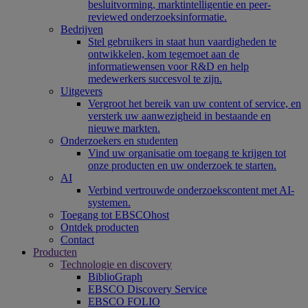
besluitvorming, marktintelligentie en peer-
reviewed onderzoeksinformatie.
Bedrijven
Stel gebruikers in staat hun vaardigheden te
ontwikkelen, kom tegemoet aan de
informatiewensen voor R&D en help
medewerkers succesvol te zijn.
Uitgevers
Vergroot het bereik van uw content of service, en
versterk uw aanwezigheid in bestaande en
nieuwe markten.
Onderzoekers en studenten
Vind uw organisatie om toegang te krijgen tot
onze producten en uw onderzoek te starten.
AI
Verbind vertrouwde onderzoekscontent met AI-
systemen.
Toegang tot EBSCOhost
Ontdek producten
Contact
Producten
Technologie en discovery
BiblioGraph
EBSCO Discovery Service
EBSCO FOLIO