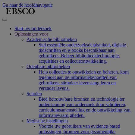
Ga naar de hoofdnavigatie
Start uw onderzoek
Oplossingen voor
Academische bibliotheken
Stel essentiële onderzoeksdatabanken, digitale
tijdschriften en e-books beschikbaar aan
gebruikers. Beheer bibliotheektechnologie,
acquisities en collectieontwikkeling.
Openbare bibliotheken
Help collecties te ontwikkelen en beheren, kom
tegemoet aan de informatiebehoeften van
gebruikers, stimuleer levenslang leren en
verander levens.
Scholen
Bied betrouwbare bronnen en technologie ter
ondersteuning van onderzoek door scholieren,
curriculumsamenstelling en de ontwikkeling van
informatievaardigheden.
Medische instellingen
Voorzie uw gebruikers van evidence-based
oplossingen, bronnen voor gezamenlijke