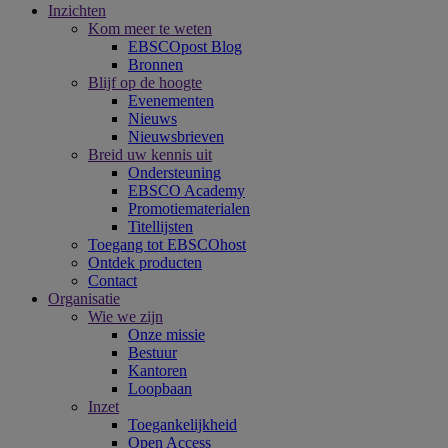
Inzichten
Kom meer te weten
EBSCOpost Blog
Bronnen
Blijf op de hoogte
Evenementen
Nieuws
Nieuwsbrieven
Breid uw kennis uit
Ondersteuning
EBSCO Academy
Promotiematerialen
Titellijsten
Toegang tot EBSCOhost
Ontdek producten
Contact
Organisatie
Wie we zijn
Onze missie
Bestuur
Kantoren
Loopbaan
Inzet
Toegankelijkheid
Open Access