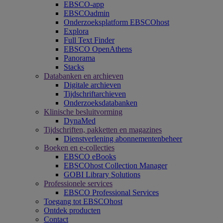
EBSCO-app
EBSCOadmin
Onderzoeksplatform EBSCOhost
Explora
Full Text Finder
EBSCO OpenAthens
Panorama
Stacks
Databanken en archieven
Digitale archieven
Tijdschriftarchieven
Onderzoeksdatabanken
Klinische besluitvorming
DynaMed
Tijdschriften, pakketten en magazines
Dienstverlening abonnementenbeheer
Boeken en e-collecties
EBSCO eBooks
EBSCOhost Collection Manager
GOBI Library Solutions
Professionele services
EBSCO Professional Services
Toegang tot EBSCOhost
Ontdek producten
Contact