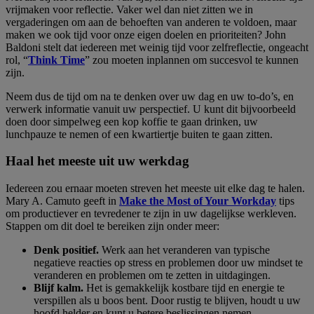
vrijmaken voor reflectie. Vaker wel dan niet zitten we in
vergaderingen om aan de behoeften van anderen te voldoen, maar
maken we ook tijd voor onze eigen doelen en prioriteiten? John
Baldoni stelt dat iedereen met weinig tijd voor zelfreflectie, ongeacht
rol, “
Think Time
” zou moeten inplannen om succesvol te kunnen
zijn.
Neem dus de tijd om na te denken over uw dag en uw to-do’s, en
verwerk informatie vanuit uw perspectief. U kunt dit bijvoorbeeld
doen door simpelweg een kop koffie te gaan drinken, uw
lunchpauze te nemen of een kwartiertje buiten te gaan zitten.
Haal het meeste uit uw werkdag
Iedereen zou ernaar moeten streven het meeste uit elke dag te halen.
Mary A. Camuto geeft in
Make the Most of Your Workday
tips
om productiever en tevredener te zijn in uw dagelijkse werkleven.
Stappen om dit doel te bereiken zijn onder meer:
Denk positief.
Werk aan het veranderen van typische
negatieve reacties op stress en problemen door uw mindset te
veranderen en problemen om te zetten in uitdagingen.
Blijf kalm.
Het is gemakkelijk kostbare tijd en energie te
verspillen als u boos bent. Door rustig te blijven, houdt u uw
hoofd helder en kunt u betere beslissingen nemen.