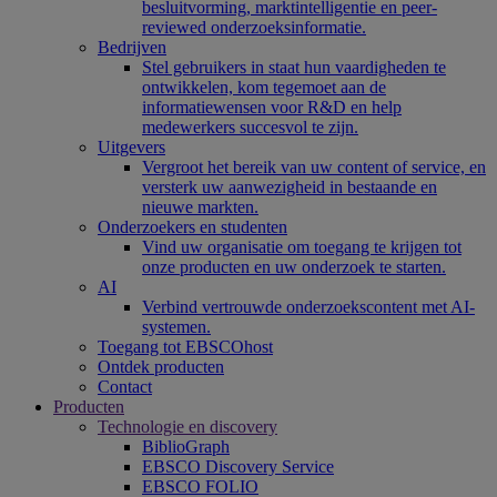
besluitvorming, marktintelligentie en peer-
reviewed onderzoeksinformatie.
Bedrijven
Stel gebruikers in staat hun vaardigheden te
ontwikkelen, kom tegemoet aan de
informatiewensen voor R&D en help
medewerkers succesvol te zijn.
Uitgevers
Vergroot het bereik van uw content of service, en
versterk uw aanwezigheid in bestaande en
nieuwe markten.
Onderzoekers en studenten
Vind uw organisatie om toegang te krijgen tot
onze producten en uw onderzoek te starten.
AI
Verbind vertrouwde onderzoekscontent met AI-
systemen.
Toegang tot EBSCOhost
Ontdek producten
Contact
Producten
Technologie en discovery
BiblioGraph
EBSCO Discovery Service
EBSCO FOLIO