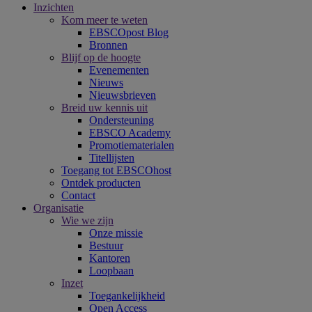
Inzichten
Kom meer te weten
EBSCOpost Blog
Bronnen
Blijf op de hoogte
Evenementen
Nieuws
Nieuwsbrieven
Breid uw kennis uit
Ondersteuning
EBSCO Academy
Promotiematerialen
Titellijsten
Toegang tot EBSCOhost
Ontdek producten
Contact
Organisatie
Wie we zijn
Onze missie
Bestuur
Kantoren
Loopbaan
Inzet
Toegankelijkheid
Open Access