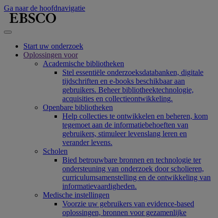
Ga naar de hoofdnavigatie
Start uw onderzoek
Oplossingen voor
Academische bibliotheken
Stel essentiële onderzoeksdatabanken, digitale
tijdschriften en e-books beschikbaar aan
gebruikers. Beheer bibliotheektechnologie,
acquisities en collectieontwikkeling.
Openbare bibliotheken
Help collecties te ontwikkelen en beheren, kom
tegemoet aan de informatiebehoeften van
gebruikers, stimuleer levenslang leren en
verander levens.
Scholen
Bied betrouwbare bronnen en technologie ter
ondersteuning van onderzoek door scholieren,
curriculumsamenstelling en de ontwikkeling van
informatievaardigheden.
Medische instellingen
Voorzie uw gebruikers van evidence-based
oplossingen, bronnen voor gezamenlijke