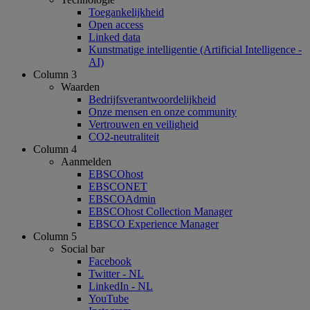
Toegankelijkheid
Open access
Linked data
Kunstmatige intelligentie (Artificial Intelligence -
AI)
Column 3
Waarden
Bedrijfsverantwoordelijkheid
Onze mensen en onze community
Vertrouwen en veiligheid
CO2-neutraliteit
Column 4
Aanmelden
EBSCOhost
EBSCONET
EBSCOAdmin
EBSCOhost Collection Manager
EBSCO Experience Manager
Column 5
Social bar
Facebook
Twitter - NL
LinkedIn - NL
YouTube