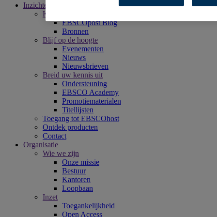
Inzichten
Kom meer te weten
EBSCOpost Blog
Bronnen
Blijf op de hoogte
Evenementen
Nieuws
Nieuwsbrieven
Breid uw kennis uit
Ondersteuning
EBSCO Academy
Promotiematerialen
Titellijsten
Toegang tot EBSCOhost
Ontdek producten
Contact
Organisatie
Wie we zijn
Onze missie
Bestuur
Kantoren
Loopbaan
Inzet
Toegankelijkheid
Open Access