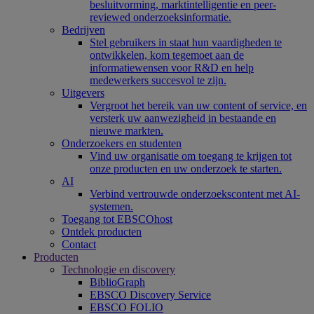
besluitvorming, marktintelligentie en peer-
reviewed onderzoeksinformatie.
Bedrijven
Stel gebruikers in staat hun vaardigheden te
ontwikkelen, kom tegemoet aan de
informatiewensen voor R&D en help
medewerkers succesvol te zijn.
Uitgevers
Vergroot het bereik van uw content of service, en
versterk uw aanwezigheid in bestaande en
nieuwe markten.
Onderzoekers en studenten
Vind uw organisatie om toegang te krijgen tot
onze producten en uw onderzoek te starten.
AI
Verbind vertrouwde onderzoekscontent met AI-
systemen.
Toegang tot EBSCOhost
Ontdek producten
Contact
Producten
Technologie en discovery
BiblioGraph
EBSCO Discovery Service
EBSCO FOLIO