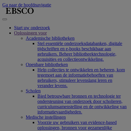
Ga naar de hoofdnavigatie
Start uw onderzoek
Oplossingen voor
Academische bibliotheken
Stel essentiële onderzoeksdatabanken, digitale
tijdschriften en e-books beschikbaar aan
gebruikers. Beheer bibliotheektechnologie,
acquisities en collectieontwikkeling.
Openbare bibliotheken
Help collecties te ontwikkelen en beheren, kom
tegemoet aan de informatiebehoeften van
gebruikers, stimuleer levenslang leren en
verander levens.
Scholen
Bied betrouwbare bronnen en technologie ter
ondersteuning van onderzoek door scholieren,
curriculumsamenstelling en de ontwikkeling van
informatievaardigheden.
Medische instellingen
Voorzie uw gebruikers van evidence-based
oplossingen, bronnen voor gezamenlijke