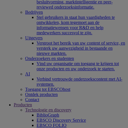
besluitvorming, marktintelligentie en peer-
reviewed onderzoeksinformatie.
Bedrijven
Stel gebruikers in staat hun vaardigheden te
ontwikkelen, kom tegemoet aan de
informatiewensen voor R&D en help
medewerkers succesvol te zijn.
Uitgevers
Vergroot het bereik van uw content of service, en
versterk uw aanwezigheid in bestaande en
nieuwe markten.
Onderzoekers en studenten
Vind uw organisatie om toegang te krijgen tot
onze producten en uw onderzoek te starten.
AI
Verbind vertrouwde onderzoekscontent met AI-
systemen.
Toegang tot EBSCOhost
Ontdek producten
Contact
Producten
Technologie en discovery
BiblioGraph
EBSCO Discovery Service
EBSCO FOLIO