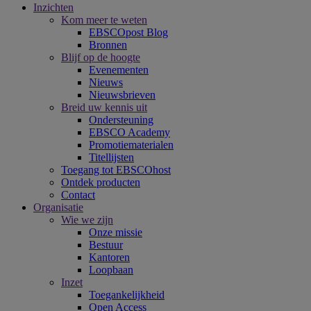
Inzichten
Kom meer te weten
EBSCOpost Blog
Bronnen
Blijf op de hoogte
Evenementen
Nieuws
Nieuwsbrieven
Breid uw kennis uit
Ondersteuning
EBSCO Academy
Promotiematerialen
Titellijsten
Toegang tot EBSCOhost
Ontdek producten
Contact
Organisatie
Wie we zijn
Onze missie
Bestuur
Kantoren
Loopbaan
Inzet
Toegankelijkheid
Open Access