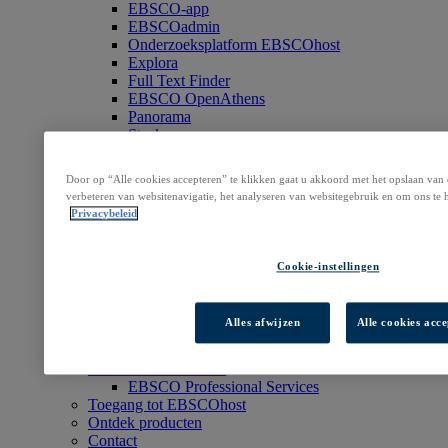
EBSCO-app
EBSCOadmin
Onderzoeksplatform EBSCOhost
Explora
Full Text Finder
EBSCO OpenAthens
Panorama
Stacks
Databanken en archieven
Digitale archieven
Door op “Alle cookies accepteren” te klikken gaat u akkoord met het opslaan van
Tijdschriftarchieven
verbeteren van websitenavigatie, het analyseren van websitegebruik en om ons te 
Onderzoeksdatabanken
Privacybeleid
Klinische besluitvorming
DynaMed
Tijdschriften, pakketten en magazines
Cookie-instellingen
Dienstverlening abonnementenbeheer
Boeken en e-collecties
EBSCO eBooks
Alles afwijzen
Alle cookies acc
EBSCOhost Collection Manager
GOBI Library Solutions
Professionele services
EBSCO Professional Services
Toegang tot EBSCOhost
Ontdek producten
Contact