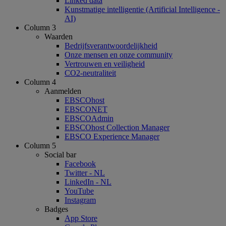
Linked data
Kunstmatige intelligentie (Artificial Intelligence -
AI)
Column 3
Waarden
Bedrijfsverantwoordelijkheid
Onze mensen en onze community
Vertrouwen en veiligheid
CO2-neutraliteit
Column 4
Aanmelden
EBSCOhost
EBSCONET
EBSCOAdmin
EBSCOhost Collection Manager
EBSCO Experience Manager
Column 5
Social bar
Facebook
Twitter - NL
LinkedIn - NL
YouTube
Instagram
Badges
App Store