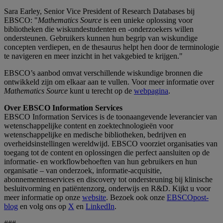
Sara Earley, Senior Vice President of Research Databases bij
EBSCO: "
Mathematics Source
is een unieke oplossing voor
bibliotheken die wiskundestudenten en -onderzoekers willen
ondersteunen. Gebruikers kunnen hun begrip van wiskundige
concepten verdiepen, en de thesaurus helpt hen door de terminologie
te navigeren en meer inzicht in het vakgebied te krijgen."
EBSCO’s aanbod omvat verschillende wiskundige bronnen die
ontwikkeld zijn om elkaar aan te vullen. Voor meer informatie over
Mathematics Source
kunt u terecht op de
webpagina
.
Over
EBSCO Information Services
EBSCO Information Services is de toonaangevende leverancier van
wetenschappelijke content en zoektechnologieën voor
wetenschappelijke en medische bibliotheken, bedrijven en
overheidsinstellingen wereldwijd. EBSCO voorziet organisaties van
toegang tot de content en oplossingen die perfect aansluiten op de
informatie- en workflowbehoeften van hun gebruikers en hun
organisatie – van onderzoek, informatie-acquisitie,
abonnementenservices en discovery tot ondersteuning bij klinische
besluitvorming en patiëntenzorg, onderwijs en R&D. Kijkt u voor
meer informatie op onze
website
. Bezoek ook onze
EBSCOpost-
blog
en volg ons op
X
en
LinkedIn
.