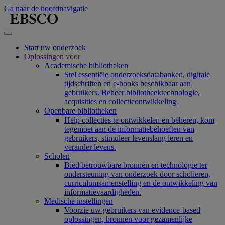
Ga naar de hoofdnavigatie
Start uw onderzoek
Oplossingen voor
Academische bibliotheken
Stel essentiële onderzoeksdatabanken, digitale
tijdschriften en e-books beschikbaar aan
gebruikers. Beheer bibliotheektechnologie,
acquisities en collectieontwikkeling.
Openbare bibliotheken
Help collecties te ontwikkelen en beheren, kom
tegemoet aan de informatiebehoeften van
gebruikers, stimuleer levenslang leren en
verander levens.
Scholen
Bied betrouwbare bronnen en technologie ter
ondersteuning van onderzoek door scholieren,
curriculumsamenstelling en de ontwikkeling van
informatievaardigheden.
Medische instellingen
Voorzie uw gebruikers van evidence-based
oplossingen, bronnen voor gezamenlijke