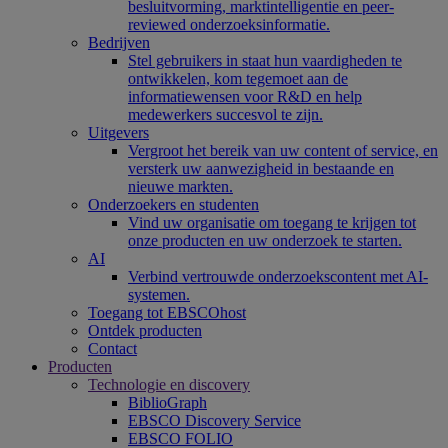
besluitvorming, marktintelligentie en peer-
reviewed onderzoeksinformatie.
Bedrijven
Stel gebruikers in staat hun vaardigheden te
ontwikkelen, kom tegemoet aan de
informatiewensen voor R&D en help
medewerkers succesvol te zijn.
Uitgevers
Vergroot het bereik van uw content of service, en
versterk uw aanwezigheid in bestaande en
nieuwe markten.
Onderzoekers en studenten
Vind uw organisatie om toegang te krijgen tot
onze producten en uw onderzoek te starten.
AI
Verbind vertrouwde onderzoekscontent met AI-
systemen.
Toegang tot EBSCOhost
Ontdek producten
Contact
Producten
Technologie en discovery
BiblioGraph
EBSCO Discovery Service
EBSCO FOLIO