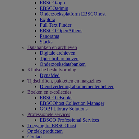
EBSCO-app
EBSCOadmin
Onderzoeksplatform EBSCOhost
Explora
Full Text Finder
EBSCO OpenAthens
Panorama
Stacks
Databanken en archieven
Digitale archieven
Tijdschriftarchieven
Onderzoeksdatabanken
Klinische besluitvorming
DynaMed
Tijdschriften, pakketten en magazines
Dienstverlening abonnementenbeheer
Boeken en e-collecties
EBSCO eBooks
EBSCOhost Collection Manager
GOBI Library Solutions
Professionele services
EBSCO Professional Services
Toegang tot EBSCOhost
Ontdek producten
Contact