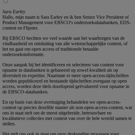
Sara Earley
Hallo, mijn naam is Sara Earley en ik ben Senior Vice President of
Product Management voor EBSCO's onderzoeksdatabanken, EDS-
content en Flipster.
Bij EBSCO hechten we veel waarde aan het waarborgen van de
vindbaarheid en ontsluiting van alle wetenschappelijke content, of
het nu gaat om open access of traditionele betaalde
onderzoeksinformatie.
Onze aanpak bij het identificeren en selecteren van content voor
opname in databanken is gebaseerd op zowel kwaliteit als op
diversiteit en expertise. Naarmate er meer open-access-tijdschriften
worden gepubliceerd en bestaande tijdschriften overgaan op open
access, worden deze titels doorlopend geëvalueerd voor opname in
de EBSCO-databanken.
En op basis van deze overtuiging behandelen we open-access-
content op precies dezelfde manier als non-open-access-content, wat
ons in staat stelt om de meest uitgebreide, betrouwbare en
kwalitatieve collecties met content van over de hele wereld samen te
stellen.
Het stelt ons ook in staat om onze deskundige processen voor