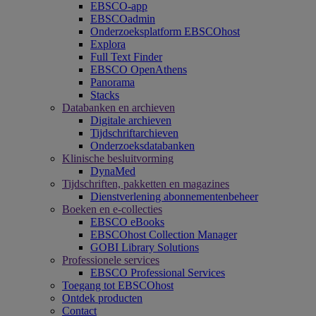
EBSCO-app
EBSCOadmin
Onderzoeksplatform EBSCOhost
Explora
Full Text Finder
EBSCO OpenAthens
Panorama
Stacks
Databanken en archieven
Digitale archieven
Tijdschriftarchieven
Onderzoeksdatabanken
Klinische besluitvorming
DynaMed
Tijdschriften, pakketten en magazines
Dienstverlening abonnementenbeheer
Boeken en e-collecties
EBSCO eBooks
EBSCOhost Collection Manager
GOBI Library Solutions
Professionele services
EBSCO Professional Services
Toegang tot EBSCOhost
Ontdek producten
Contact