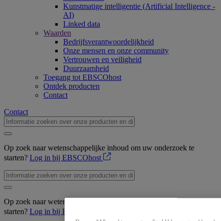
Kunstmatige intelligentie (Artificial Intelligence -
AI)
Linked data
Waarden
Bedrijfsverantwoordelijkheid
Onze mensen en onze community
Vertrouwen en veiligheid
Duurzaamheid
Toegang tot EBSCOhost
Ontdek producten
Contact
Contact
Op zoek naar wetenschappelijke inhoud om uw onderzoek te
starten?
Log in bij EBSCOhost
Op zoek naar wetenschappelijke inhoud om uw onderzoek te
starten?
Log in bij EBSCOhost