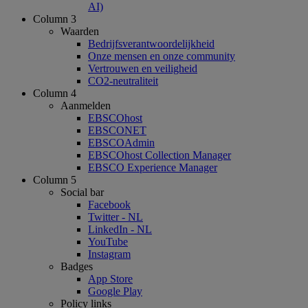
AI)
Column 3
Waarden
Bedrijfsverantwoordelijkheid
Onze mensen en onze community
Vertrouwen en veiligheid
CO2-neutraliteit
Column 4
Aanmelden
EBSCOhost
EBSCONET
EBSCOAdmin
EBSCOhost Collection Manager
EBSCO Experience Manager
Column 5
Social bar
Facebook
Twitter - NL
LinkedIn - NL
YouTube
Instagram
Badges
App Store
Google Play
Policy links