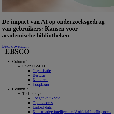
De impact van AI op onderzoeksgedrag
van gebruikers: Kansen voor
academische bibliotheken
Bekijk overzicht
Column 1
Over EBSCO
Organisatie
Bestuur
Kantoren
Loopbaan
Column 2
Technologie
Toegankelijkheid
Open access
Linked data
Kunstmatige intelligentie (Artificial Intelligence -