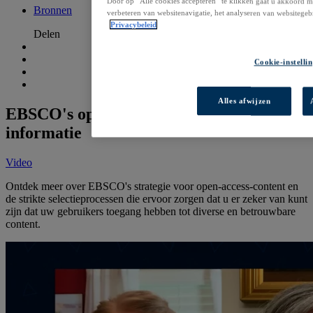
Door op “Alle cookies accepteren” te klikken gaat u akkoord m
Bronnen
verbeteren van websitenavigatie, het analyseren van websitegeb
Privacybeleid
Delen
Cookie-instelli
Alles afwijzen
EBSCO's open toegang tot betrouwbare
informatie
Video
Ontdek meer over EBSCO's strategie voor open-access-content en
de strikte selectieprocessen die ervoor zorgen dat u er zeker van kunt
zijn dat uw gebruikers toegang hebben tot diverse en betrouwbare
content.