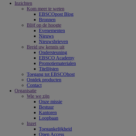
Inzichten
Kom meer te weten
EBSCOpost Blog
Bronnen
Blijf op de hoogte
Evenementen
Nieuws
Nieuwsbrieven
Breid uw kennis uit
Ondersteuning
EBSCO Academy
Promotiematerialen
Titellijsten
Toegang tot EBSCOhost
Ontdek producten
Contact
Organisatie
Wie we zijn
Onze missie
Bestuur
Kantoren
Loopbaan
Inzet
Toegankelijkheid
Open Access