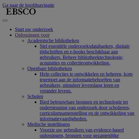
Ga naar de hoofdnavigatie
Start uw onderzoek
Oplossingen voor
Academische bibliotheken
Stel essentiële onderzoeksdatabanken, digitale
tijdschriften en e-books beschikbaar aan
gebruikers. Beheer bibliotheektechnologie,
acquisities en collectieontwikkeling.
Openbare bibliotheken
Help collecties te ontwikkelen en beheren, kom
tegemoet aan de informatiebehoeften van
gebruikers, stimuleer levenslang leren en
verander levens.
Scholen
Bied betrouwbare bronnen en technologie ter
ondersteuning van onderzoek door scholieren,
curriculumsamenstelling en de ontwikkeling van
informatievaardigheden.
Medische instellingen
Voorzie uw gebruikers van evidence-based
oplossingen, bronnen voor gezamenlijke