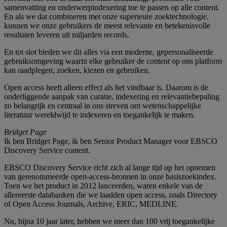
samenvatting en onderwerpindexering toe te passen op alle content.
En als we dat combineren met onze superieure zoektechnologie,
kunnen we onze gebruikers de meest relevante en betekenisvolle
resultaten leveren uit miljarden records.
En tot slot bieden we dit alles via een moderne, gepersonaliseerde
gebruiksomgeving waarin elke gebruiker de content op ons platform
kan raadplegen, zoeken, kiezen en gebruiken.
Open access heeft alleen effect als het vindbaar is. Daarom is de
onderliggende aanpak van curatie, indexering en relevantiebepaling
zo belangrijk en centraal in ons streven om wetenschappelijke
literatuur wereldwijd te indexeren en toegankelijk te maken.
Bridget Page
Ik ben Bridget Page, ik ben Senior Product Manager voor EBSCO
Discovery Service content.
EBSCO Discovery Service richt zich al lange tijd op het opnemen
van gerenommeerde open-access-bronnen in onze basiszoekindex.
Toen we het product in 2012 lanceerden, waren enkele van de
allereerste databanken die we laadden open access, zoals Directory
of Open Access Journals, Archive, ERIC, MEDLINE.
Nu, bijna 10 jaar later, hebben we meer dan 100 vrij toegankelijke