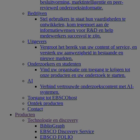
besluitvorming, marktintelligentie en peer-
reviewed onderzoeksinformatie.
Bedrijven
Stel gebruikers in staat hun vaardigheden te
ontwikkelen, kom tegemoet aan de
informatiewensen voor R&D en help
medewerkers succesvol te zijn.
Uitgevers
Vergroot het bereik van uw content of service, en
versterk uw aanwezigheid in bestaande en
nieuwe markten.
Onderzoekers en studenten
Vind uw organisatie om toegang te krijgen tot
onze producten en uw onderzoek te starten.
AI
Verbind vertrouwde onderzoekscontent met AI-
systemen.
Toegang tot EBSCOhost
Ontdek producten
Contact
Producten
Technologie en discovery
BiblioGraph
EBSCO Discovery Service
EBSCO FOLIO