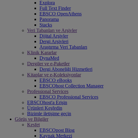
Explora
Full Text Finder
EBSCO OpenAthens
Panorama
Stacks
Veri Tabanları ve Arşivler
Dijital Arşivler
Dergi Arşivleri
Araştırma Veri Tabanları
Klinik Kararlar
DynaMed
Dergiler ve e-Paketler
Dergi Aboneliği Hizmetleri
Kitaplar ve e-Koleksiyonlar
EBSCO eBooks
EBSCOhost Collection Manager
Professional Services
EBSCO Professional Services
EBSCOhost'a Erişin
Ürünleri Keşfedin
Bizimle iletişime geçin
Görüş ve Bilgiler
Keşfet
EBSCOpost Blog
Kaynak Merkezi