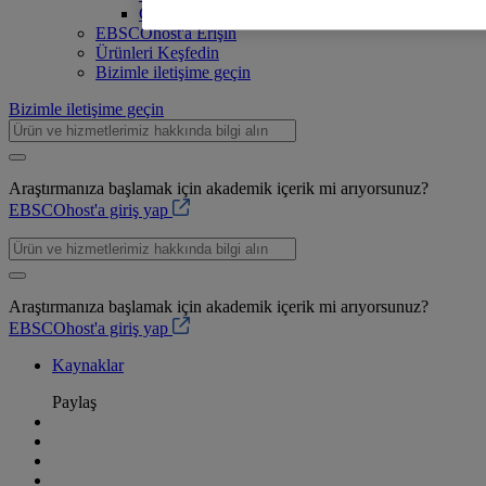
Güvenilirlik ve Güvenlik
EBSCOhost'a Erişin
Ürünleri Keşfedin
Bizimle iletişime geçin
Bizimle iletişime geçin
Araştırmanıza başlamak için akademik içerik mi arıyorsunuz?
EBSCOhost'a giriş yap
Araştırmanıza başlamak için akademik içerik mi arıyorsunuz?
EBSCOhost'a giriş yap
Kaynaklar
Paylaş