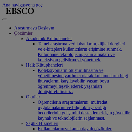
Ana navigasyona geç
Araştırmaya Başlayın
Çözümler
Akademik Kütüphaneler
Temel araştırma veri tabanlarını, dijital dergileri
ve e-kitapları kullanıcıların erişimine sunmak.
Kütüphane teknolojisini, satın almaları ve
koleksiyon geliştirmeyi yönetmek.
Halk Kütüphaneleri
Koleksiyonların oluşturulmasına ve
yönetilmesine yardımcı olarak kullanıcıların bilgi
ihtiyaçlarını karşılayabilir, yaşam boyu
öğrenmeyi teşvik ederek yaşamları
dönüştürebilirsiniz.
Okullar
Öğrencilerin araştırmalarını, müfredat
uygulamalarını ve bilgi okuryazarlığı
becerilerinin gelişimini desteklemek için güvenilir
kaynak ve teknolojilerin sağlanması.
Sağlık Hizmetleri
Kullanıcılarınıza kanıta dayalı çözümler,