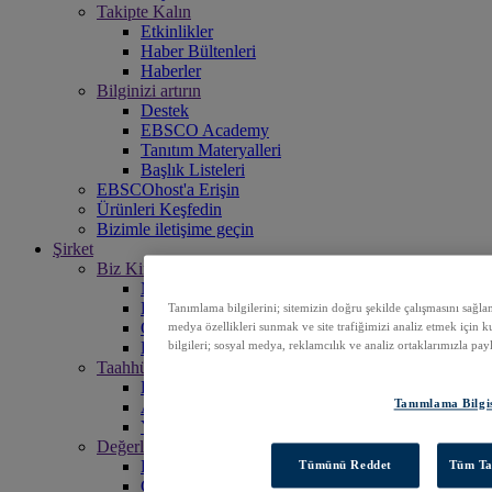
Takipte Kalın
Etkinlikler
Haber Bültenleri
Haberler
Bilginizi artırın
Destek
EBSCO Academy
Tanıtım Materyalleri
Başlık Listeleri
EBSCOhost'a Erişin
Ürünleri Keşfedin
Bizimle iletişime geçin
Şirket
Biz Kimiz?
Misyonumuz
Liderlik
Tanımlama bilgilerini; sitemizin doğru şekilde çalışmasını sağlam
Ofisler
medya özellikleri sunmak ve site trafiğimizi analiz etmek için k
Kariyer
bilgileri; sosyal medya, reklamcılık ve analiz ortaklarımızla pay
Taahhütler
Erişilebilirlik
Tanımlama Bilgis
Açık Erişim
Yapay Zeka (AI)
Değerler
Kurumsal Sorumluluk
Tümünü Reddet
Tüm Ta
Çalışanlarımız ve Topluluğumuz