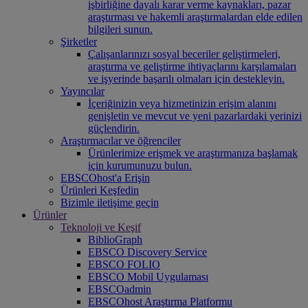
işbirliğine dayalı karar verme kaynakları, pazar
araştırması ve hakemli araştırmalardan elde edilen
bilgileri sunun.
Şirketler
Çalışanlarınızı sosyal beceriler geliştirmeleri,
araştırma ve geliştirme ihtiyaçlarını karşılamaları
ve işyerinde başarılı olmaları için destekleyin.
Yayıncılar
İçeriğinizin veya hizmetinizin erişim alanını
genişletin ve mevcut ve yeni pazarlardaki yerinizi
güçlendirin.
Araştırmacılar ve öğrenciler
Ürünlerimize erişmek ve araştırmanıza başlamak
için kurumunuzu bulun.
EBSCOhost'a Erişin
Ürünleri Keşfedin
Bizimle iletişime geçin
Ürünler
Teknoloji ve Keşif
BiblioGraph
EBSCO Discovery Service
EBSCO FOLIO
EBSCO Mobil Uygulaması
EBSCOadmin
EBSCOhost Araştırma Platformu