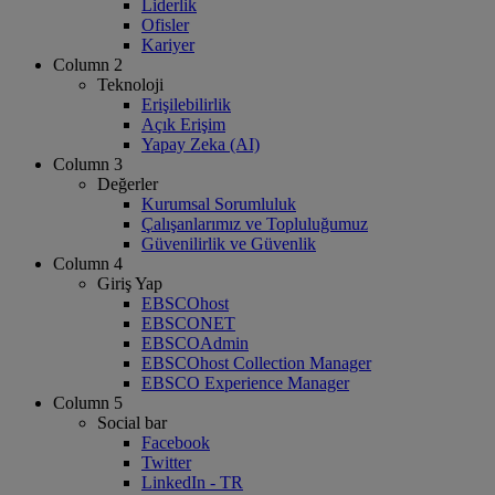
Liderlik
Ofisler
Kariyer
Column 2
Teknoloji
Erişilebilirlik
Açık Erişim
Yapay Zeka (AI)
Column 3
Değerler
Kurumsal Sorumluluk
Çalışanlarımız ve Topluluğumuz
Güvenilirlik ve Güvenlik
Column 4
Giriş Yap
EBSCOhost
EBSCONET
EBSCOAdmin
EBSCOhost Collection Manager
EBSCO Experience Manager
Column 5
Social bar
Facebook
Twitter
LinkedIn - TR