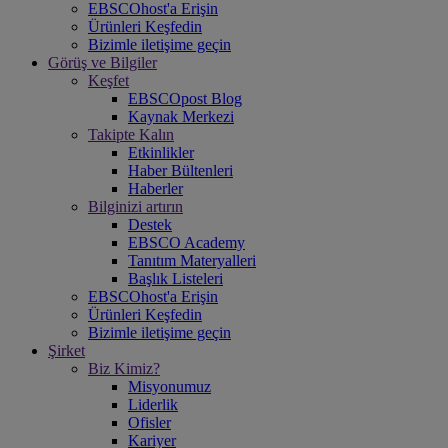
EBSCOhost'a Erişin
Ürünleri Keşfedin
Bizimle iletişime geçin
Görüş ve Bilgiler
Keşfet
EBSCOpost Blog
Kaynak Merkezi
Takipte Kalın
Etkinlikler
Haber Bültenleri
Haberler
Bilginizi artırın
Destek
EBSCO Academy
Tanıtım Materyalleri
Başlık Listeleri
EBSCOhost'a Erişin
Ürünleri Keşfedin
Bizimle iletişime geçin
Şirket
Biz Kimiz?
Misyonumuz
Liderlik
Ofisler
Kariyer