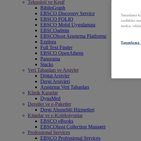
Teknoloji ve Keşif
BiblioGraph
EBSCO Discovery Service
Tanımlama bilg
EBSCO FOLIO
özellikleri su
EBSCO Mobil Uygulaması
medya, reklam
EBSCOadmin
EBSCOhost Araştırma Platformu
Explora
Tanımlama B
Full Text Finder
EBSCO OpenAthens
Panorama
Stacks
Veri Tabanları ve Arşivler
Dijital Arşivler
Dergi Arşivleri
Araştırma Veri Tabanları
Klinik Kararlar
DynaMed
Dergiler ve e-Paketler
Dergi Aboneliği Hizmetleri
Kitaplar ve e-Koleksiyonlar
EBSCO eBooks
EBSCOhost Collection Manager
Professional Services
EBSCO Professional Services