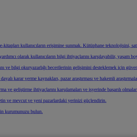
ve e-kitapları kullanıcıların erişimine sunmak. Kütüphane teknolojisini, s
rdımcı olarak kullanıcıların bilgi ihtiyaçlarını karşılayabilir, yaşam b
nı ve bilgi okuryazarlığı becerilerinin gelişimini desteklemek için güven
e dayalı karar verme kaynakları, pazar araştırması ve hakemli araştırmala
ırma ve geliştirme ihtiyaçlarını karşılamaları ve işyerinde başarılı olmalar
etin ve mevcut ve yeni pazarlardaki yerinizi güçlendirin.
çin kurumunuzu bulun.