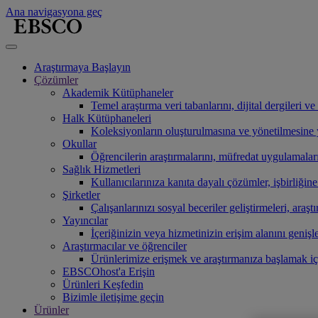
Ana navigasyona geç
Araştırmaya Başlayın
Çözümler
Akademik Kütüphaneler
Temel araştırma veri tabanlarını, dijital dergileri 
Halk Kütüphaneleri
Koleksiyonların oluşturulmasına ve yönetilmesine ya
Okullar
Öğrencilerin araştırmalarını, müfredat uygulamaları
Sağlık Hizmetleri
Kullanıcılarınıza kanıta dayalı çözümler, işbirliğin
Şirketler
Çalışanlarınızı sosyal beceriler geliştirmeleri, araşt
Yayıncılar
İçeriğinizin veya hizmetinizin erişim alanını genişl
Araştırmacılar ve öğrenciler
Ürünlerimize erişmek ve araştırmanıza başlamak i
EBSCOhost'a Erişin
Ürünleri Keşfedin
Bizimle iletişime geçin
Ürünler