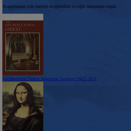
Araştırmanız için önemli dergilerdeki içeriğin tamamına erişin.
Architectural Digest Magazine Archive: 1922-2011