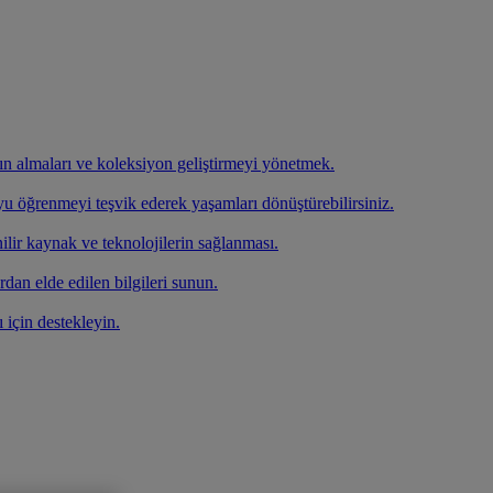
atın almaları ve koleksiyon geliştirmeyi yönetmek.
oyu öğrenmeyi teşvik ederek yaşamları dönüştürebilirsiniz.
ilir kaynak ve teknolojilerin sağlanması.
rdan elde edilen bilgileri sunun.
ı için destekleyin.