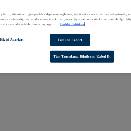
ilerini; sitemizin doğru şekilde çalışmasını sağlamak, içerikleri ve reklamları kişiselleştirmek, 
nmak ve site trafiğimizi analiz etmek için kullanıyoruz. Aynı zamanda site kullanımınızla ilgili bilg
cılık ve analiz ortaklarımızla paylaşıyoruz.
Gizlilik Politikası
ilgisi Ayarları
Tümünü Reddet
Tüm Tanımlama Bilgilerini Kabul Et