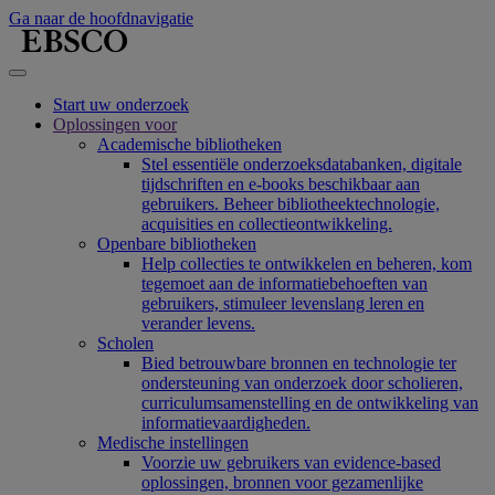
Ga naar de hoofdnavigatie
Start uw onderzoek
Oplossingen voor
Academische bibliotheken
Stel essentiële onderzoeksdatabanken, digitale
tijdschriften en e-books beschikbaar aan
gebruikers. Beheer bibliotheektechnologie,
acquisities en collectieontwikkeling.
Openbare bibliotheken
Help collecties te ontwikkelen en beheren, kom
tegemoet aan de informatiebehoeften van
gebruikers, stimuleer levenslang leren en
verander levens.
Scholen
Bied betrouwbare bronnen en technologie ter
ondersteuning van onderzoek door scholieren,
curriculumsamenstelling en de ontwikkeling van
informatievaardigheden.
Medische instellingen
Voorzie uw gebruikers van evidence-based
oplossingen, bronnen voor gezamenlijke