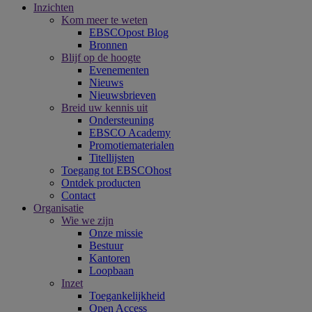
Inzichten
Kom meer te weten
EBSCOpost Blog
Bronnen
Blijf op de hoogte
Evenementen
Nieuws
Nieuwsbrieven
Breid uw kennis uit
Ondersteuning
EBSCO Academy
Promotiematerialen
Titellijsten
Toegang tot EBSCOhost
Ontdek producten
Contact
Organisatie
Wie we zijn
Onze missie
Bestuur
Kantoren
Loopbaan
Inzet
Toegankelijkheid
Open Access