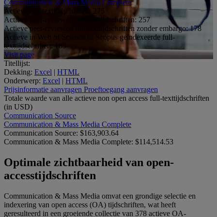
Communication & Mass Media Complete
Actieve full-texttijdschriften:
275
Actieve peer-reviewed full-texttijdschriften:
257
Actieve peer-reviewed full-texttijdschriften zonder embargo:
178
Actieve in Web of Science of Scopus geïndexeerde full-
texttijdschriften:
189
Visit page
Titellijst:
Dekking:
Excel
|
HTML
Onderwerp:
Excel
|
HTML
Prijsinformatie aanvragen
Proeftoegang aanvragen
Totale waarde van alle actieve non open access ​full-texttijdschriften
(in USD)
Communication Source
Communication & Mass Media Complete
Communication Source:
$163,903.64
Communication & Mass Media Complete:
$114,514.53
Optimale zichtbaarheid van open-
accesstijdschriften
Communication & Mass Media omvat een grondige selectie en
indexering van open access (OA) tijdschriften, wat heeft
geresulteerd in een groeiende collectie van 378 actieve OA-