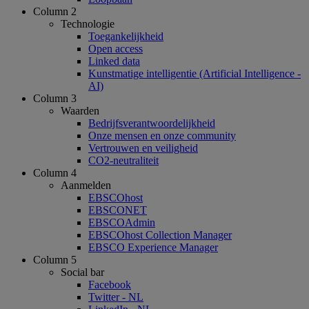
Column 2
Technologie
Toegankelijkheid
Open access
Linked data
Kunstmatige intelligentie (Artificial Intelligence -
AI)
Column 3
Waarden
Bedrijfsverantwoordelijkheid
Onze mensen en onze community
Vertrouwen en veiligheid
CO2-neutraliteit
Column 4
Aanmelden
EBSCOhost
EBSCONET
EBSCOAdmin
EBSCOhost Collection Manager
EBSCO Experience Manager
Column 5
Social bar
Facebook
Twitter - NL