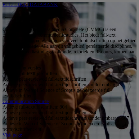
FULL-TEXTDATABANK
Communication & Mass Media Complete
Communication & Mass Media Complete (CMMC) is een
topdatabank voor communicatiestudies. Het biedt full-text,
indexering en samenvattingen van veel toptijdschriften op het gebied
van communicatie. Alle aan dit vakgebied gerelateerde disciplines,
waaronder mediastudies, taalkunde, retoriek en discours, komen aan
bod.
Vergelijking versies
Actieve full-texttijdschriften
Actieve peer-reviewed full-texttijdschriften
Actieve peer-reviewed full-texttijdschriften zonder embargo
Actieve in Web of Science of Scopus geïndexeerde full-
texttijdschriften
Communication Source
Actieve full-texttijdschriften:
804
Actieve peer-reviewed full-texttijdschriften:
784
Actieve peer-reviewed full-texttijdschriften zonder embargo:
687
Actieve in Web of Science of Scopus geïndexeerde full-
texttijdschriften:
448
Visit page