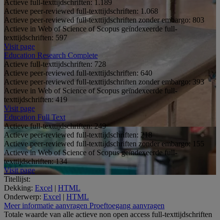
Actieve full-texttijdschriften:
1.189
Actieve peer-reviewed full-texttijdschriften:
1.068
Actieve peer-reviewed full-texttijdschriften zonder embargo:
803
Actieve in Web of Science of Scopus geïndexeerde full-
texttijdschriften:
597
Visit page
Education Research Complete
Actieve full-texttijdschriften:
728
Actieve peer-reviewed full-texttijdschriften:
640
Actieve peer-reviewed full-texttijdschriften zonder embargo:
393
Actieve in Web of Science of Scopus geïndexeerde full-
texttijdschriften:
419
Visit page
Education Full Text
Actieve full-texttijdschriften:
249
Actieve peer-reviewed full-texttijdschriften:
218
Actieve peer-reviewed full-texttijdschriften zonder embargo:
155
Actieve in Web of Science of Scopus geïndexeerde full-
texttijdschriften:
134
Visit page
Titellijst:
Dekking:
Excel
|
HTML
Onderwerp:
Excel
|
HTML
Meer informatie aanvragen
Proeftoegang aanvragen
Totale waarde van alle actieve non open access ​full-texttijdschriften