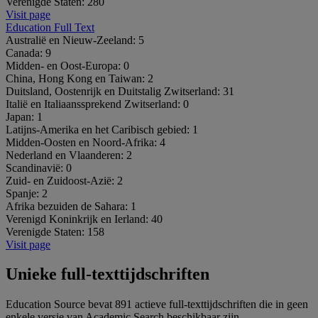
Verenigde Staten:
280
Visit page
Education Full Text
Australië en Nieuw-Zeeland:
5
Canada:
9
Midden- en Oost-Europa:
0
China, Hong Kong en Taiwan:
2
Duitsland, Oostenrijk en Duitstalig Zwitserland:
31
Italië en Italiaanssprekend Zwitserland:
0
Japan:
1
Latijns-Amerika en het Caribisch gebied:
1
Midden-Oosten en Noord-Afrika:
4
Nederland en Vlaanderen:
2
Scandinavië:
0
Zuid- en Zuidoost-Azië:
2
Spanje:
2
Afrika bezuiden de Sahara:
1
Verenigd Koninkrijk en Ierland:
40
Verenigde Staten:
158
Visit page
Unieke full-texttijdschriften
Education Source bevat 891 actieve full-texttijdschriften die in geen
enkele versie van Academic Search beschikbaar zijn.