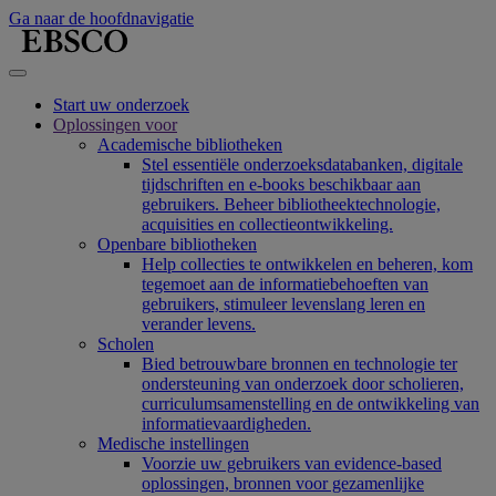
Ga naar de hoofdnavigatie
Start uw onderzoek
Oplossingen voor
Academische bibliotheken
Stel essentiële onderzoeksdatabanken, digitale
tijdschriften en e-books beschikbaar aan
gebruikers. Beheer bibliotheektechnologie,
acquisities en collectieontwikkeling.
Openbare bibliotheken
Help collecties te ontwikkelen en beheren, kom
tegemoet aan de informatiebehoeften van
gebruikers, stimuleer levenslang leren en
verander levens.
Scholen
Bied betrouwbare bronnen en technologie ter
ondersteuning van onderzoek door scholieren,
curriculumsamenstelling en de ontwikkeling van
informatievaardigheden.
Medische instellingen
Voorzie uw gebruikers van evidence-based
oplossingen, bronnen voor gezamenlijke