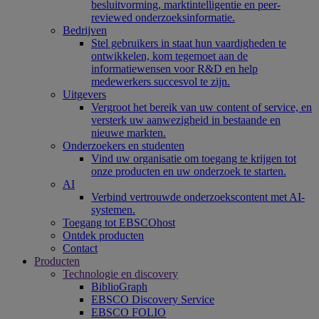
besluitvorming, marktintelligentie en peer-
reviewed onderzoeksinformatie.
Bedrijven
Stel gebruikers in staat hun vaardigheden te
ontwikkelen, kom tegemoet aan de
informatiewensen voor R&D en help
medewerkers succesvol te zijn.
Uitgevers
Vergroot het bereik van uw content of service, en
versterk uw aanwezigheid in bestaande en
nieuwe markten.
Onderzoekers en studenten
Vind uw organisatie om toegang te krijgen tot
onze producten en uw onderzoek te starten.
AI
Verbind vertrouwde onderzoekscontent met AI-
systemen.
Toegang tot EBSCOhost
Ontdek producten
Contact
Producten
Technologie en discovery
BiblioGraph
EBSCO Discovery Service
EBSCO FOLIO