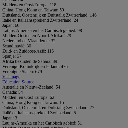
Midden- en Oost-Europa:
118
China, Hong Kong en Taiwan:
59
Duitsland, Oostenrijk en Duitstalig Zwitserland:
146
Italië en Italiaanssprekend Zwitserland:
24
Japan:
60
Latijns-Amerika en het Caribisch gebied:
98
Midden-Oosten en Noord-Afrika:
229
Nederland en Vlaanderen:
32
Scandinavië:
30
Zuid- en Zuidoost-Azië:
116
Spanje:
57
Afrika bezuiden de Sahara:
39
Verenigd Koninkrijk en Ierland:
476
Verenigde Staten:
679
Visit page
Education Source
Australië en Nieuw-Zeeland:
54
Canada:
54
Midden- en Oost-Europa:
62
China, Hong Kong en Taiwan:
15
Duitsland, Oostenrijk en Duitstalig Zwitserland:
77
Italië en Italiaanssprekend Zwitserland:
5
Japan:
3
Latijns-Amerika en het Caribisch gebied:
51