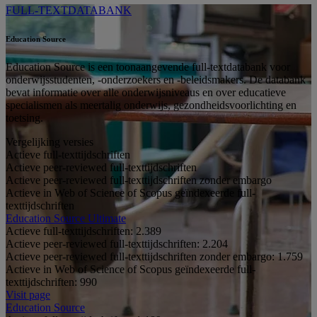
FULL-TEXTDATABANK
Education Source
Education Source is een toonaangevende full-textdatabank voor
onderwijsstudenten, -onderzoekers en -beleidsmakers. De databank
bevat informatie over alle onderwijsniveaus en over educatieve
specialismen als meertalig onderwijs, gezondheidsvoorlichting en
toetsing.
Vergelijking versies
Actieve full-texttijdschriften
Actieve peer-reviewed full-texttijdschriften
Actieve peer-reviewed full-texttijdschriften zonder embargo
Actieve in Web of Science of Scopus geïndexeerde full-
texttijdschriften
Education Source Ultimate
Actieve full-texttijdschriften:
2.389
Actieve peer-reviewed full-texttijdschriften:
2.204
Actieve peer-reviewed full-texttijdschriften zonder embargo:
1.759
Actieve in Web of Science of Scopus geïndexeerde full-
texttijdschriften:
990
Visit page
Education Source