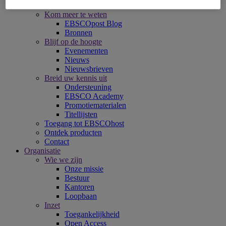
Inzichten
Kom meer te weten
EBSCOpost Blog
Bronnen
Blijf op de hoogte
Evenementen
Nieuws
Nieuwsbrieven
Breid uw kennis uit
Ondersteuning
EBSCO Academy
Promotiematerialen
Titellijsten
Toegang tot EBSCOhost
Ontdek producten
Contact
Organisatie
Wie we zijn
Onze missie
Bestuur
Kantoren
Loopbaan
Inzet
Toegankelijkheid
Open Access