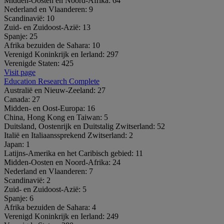
Midden-Oosten en Noord-Afrika:
64
Nederland en Vlaanderen:
9
Scandinavië:
10
Zuid- en Zuidoost-Azië:
13
Spanje:
25
Afrika bezuiden de Sahara:
10
Verenigd Koninkrijk en Ierland:
297
Verenigde Staten:
425
Visit page
Education Research Complete
Australië en Nieuw-Zeeland:
27
Canada:
27
Midden- en Oost-Europa:
16
China, Hong Kong en Taiwan:
5
Duitsland, Oostenrijk en Duitstalig Zwitserland:
52
Italië en Italiaanssprekend Zwitserland:
2
Japan:
1
Latijns-Amerika en het Caribisch gebied:
11
Midden-Oosten en Noord-Afrika:
24
Nederland en Vlaanderen:
7
Scandinavië:
2
Zuid- en Zuidoost-Azië:
5
Spanje:
6
Afrika bezuiden de Sahara:
4
Verenigd Koninkrijk en Ierland:
249