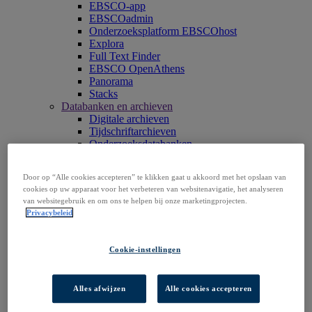
EBSCO-app
EBSCOadmin
Onderzoeksplatform EBSCOhost
Explora
Full Text Finder
EBSCO OpenAthens
Panorama
Stacks
Databanken en archieven
Digitale archieven
Tijdschriftarchieven
Onderzoeksdatabanken
Klinische besluitvorming
DynaMed
Door op “Alle cookies accepteren” te klikken gaat u akkoord met het opslaan van
Tijdschriften, pakketten en magazines
cookies op uw apparaat voor het verbeteren van websitenavigatie, het analyseren
Dienstverlening abonnementenbeheer
van websitegebruik en om ons te helpen bij onze marketingprojecten.
Boeken en e-collecties
Privacybeleid
EBSCO eBooks
EBSCOhost Collection Manager
GOBI Library Solutions
Cookie-instellingen
Professionele services
EBSCO Professional Services
Toegang tot EBSCOhost
Alles afwijzen
Alle cookies accepteren
Ontdek producten
Contact