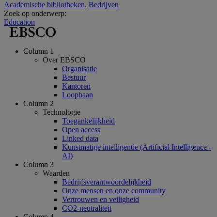
Academische bibliotheken
,
Bedrijven
Zoek op onderwerp:
Education
Column 1
Over EBSCO
Organisatie
Bestuur
Kantoren
Loopbaan
Column 2
Technologie
Toegankelijkheid
Open access
Linked data
Kunstmatige intelligentie (Artificial Intelligence -
AI)
Column 3
Waarden
Bedrijfsverantwoordelijkheid
Onze mensen en onze community
Vertrouwen en veiligheid
CO2-neutraliteit
Column 4