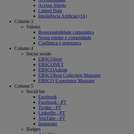
Acesso Aberto
Linked Data
Inteligência Artificial (IA)
Column 3
Valores
Responsabilidade corporativa
Nossa equipe e comunidade
Confiança e segurança
Column 4
Iniciar sessão
EBSCOhost
EBSCONET
EBSCOAdmin
EBSCOhost Collection Manager
EBSCO Experience Manager
Column 5
Social bar
Facebook
Facebook - PT
Twitter - PT
LinkedIn - PT
YouTube - PT
Instagram
Badges