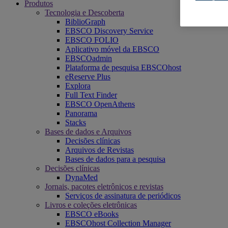
Produtos
Tecnologia e Descoberta
BiblioGraph
EBSCO Discovery Service
EBSCO FOLIO
Aplicativo móvel da EBSCO
EBSCOadmin
Plataforma de pesquisa EBSCOhost
eReserve Plus
Explora
Full Text Finder
EBSCO OpenAthens
Panorama
Stacks
Bases de dados e Arquivos
Decisões clínicas
Arquivos de Revistas
Bases de dados para a pesquisa
Decisões clínicas
DynaMed
Jornais, pacotes eletrônicos e revistas
Serviços de assinatura de periódicos
Livros e coleções eletrônicas
EBSCO eBooks
EBSCOhost Collection Manager