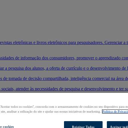
vistas eletrônicas e livros eletrônicos para pesquisadores. Gerenciar a
cessidades de informação dos consumidores, promover o aprendizado cont
iar a pesquisa dos alunos, a oferta de currículo e o desenvolvimento de 
s de tomada de decisão compartilhada, inteligência comercial na área d
 sociais, atender às necessidades de pesquisa e desenvolvimento e ter su
mente sua presença em novos mercados existentes.
"Aceitar todos os cookies", concorda com o armazenamento de cookies no seu dispositivo para m
tos e iniciar sua pesquisa.
ite, analisar a utilização do site e ajudar nas nossas iniciativas de marketing.
Política de Privac
de cookies
Rejeitar Todos
Aceitar tod