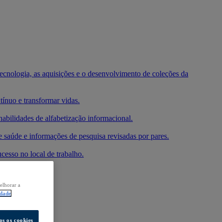
 tecnologia, as aquisições e o desenvolvimento de coleções da
ínuo e transformar vidas.
habilidades de alfabetização informacional.
e saúde e informações de pesquisa revisadas por pares.
cesso no local de trabalho.
elhorar a
idade
os os cookies