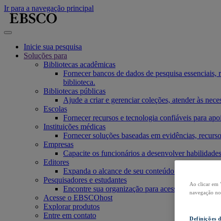
Ir para a navegação principal
Inicie sua pesquisa
Soluções para
Bibliotecas acadêmicas
Fornecer bancos de dados de pesquisa essenciais, re
biblioteca.
Bibliotecas públicas
Ajude a criar e gerenciar coleções, atender às ne
Escolas
Fornecer recursos e tecnologia confiáveis para apo
Instituições médicas
Fornecer soluções baseadas em evidências, recurso
Empresas
Capacite os funcionários a desenvolver habilidades
Editores
Expanda o alcance de seu conteúdo ou serviço, au
Pesquisadores e estudantes
Ao clicar em 
Encontre sua organização para acessar nossos produ
navegação no s
Acesse o EBSCOhost
Explorar produtos
Entre em contato
Definições 