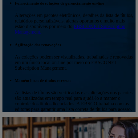
Fornecimento de soluções de gerenciamento on-line
Alterações em pacotes eletrônicos, detalhes da lista de títulos,
relatórios personalizáveis, alertas oportunos e muito mais
estão disponíveis por meio do
EBSCONET Subscription
Management.
Agilização das renovações
As coleções podem ser visualizadas, trabalhadas e renovadas
em um único local on-line por meio do EBSCONET
Subscription Management.
Mantém listas de títulos corretas
As listas de títulos são verificadas e as alterações nos pacotes
são atualizadas em tempo real para ajudá-lo a manter o
controle dos títulos licenciados. A EBSCO trabalha com as
editoras para garantir uma lista correta de títulos para acesso.