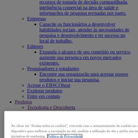
recursos de tomada de decisão compartilhada,
inteligência comercial na área de saúde e
informações de pesquisa revisadas por pares.
Empresas
Capacite os funcionários a desenvolver
habilidades sociais, atender às necessidades de
pesquisa e desenvolvimento e ter sucesso no
local de trabalho.
Editores
Expanda o alcance de seu conteúdo ou serviço,
aumente sua presença em novos mercados
existentes.
Pesquisadores e estudantes
Encontre sua organização para acessar nossos
produtos e iniciar sua pesquisa.
Acesse o EBSCOhost
Explorar produtos
Entre em contato
Produtos
Tecnologia e Descoberta
BiblioGraph
EBSCO Discovery Service
EBSCO FOLIO
Ao clicar em "Aceitar todos os cookies", concorda com o armazenamento de cookies no 
Aplicativo móvel da EBSCO
dispositivo para melhorar a navegação no site, analisar a utilização do site e ajudar nas no
EBSCOadmin
iniciativas de marketing.
Política de Privacidade