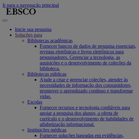
Ir para a navegação principal
Inicie sua pesquisa
Soluções para
Bibliotecas acadêmicas
Fornecer bancos de dados de pesquisa essenciais,
revistas eletrônicas e livros eletrônicos para
pesquisadores. Gerenciar a tecnologia, as
aquisições e o desenvolvimento de coleções da
biblioteca.
Bibliotecas públicas
Ajude a criar e gerenciar coleções, atender às
necessidades de informação dos consumidores,
promover o aprendizado contínuo e transformar
vidas.
Escolas
Fornecer recursos e tecnologia confiáveis para
apoiar a pesquisa dos alunos, a oferta de
currículo e o desenvolvimento de habilidades de
alfabetização informacional.
Instituições médicas
Fornecer soluções baseadas em evidências,