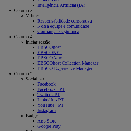
Inteligência Artificial (IA)
Column 3
Valores
Responsabilidade corporativa
Nossa equipe e comunidade
Confiança e segurança
Column 4
Iniciar sessão
EBSCOhost
EBSCONET
EBSCOAdmin
EBSCOhost Collection Manager
EBSCO Experience Manager
Column 5
Social bar
Facebook
Facebook - PT
Twitter - PT
LinkedIn - PT
YouTube - PT
Instagram
Badges
App Store
Google Play