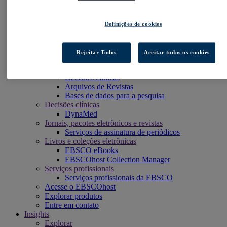
Plataforma de pesquisa EBSCOhost
eReserve Plus
Explora
Definições de cookies
Full Text Finder
EBSCO OpenAthens
Panorama
Rejeitar Todos
Aceitar todos os cookies
Stacks
Bases de dados e Arquivos
Decisões clínicas
Arquivos de Revistas
Bases de dados para a pesquisa
Decisões clínicas
DynaMed
Jornais, pacotes eletrônicos e revistas
Serviços de assinatura de periódicos
Livros e coleções eletrônicas
EBSCO eBooks
EBSCOhost Collection Manager
Serviços profissionais
Serviços profissionais da EBSCO
Acesse o EBSCOhost
Explorar produtos
Entre em contato
Insights
Explorar