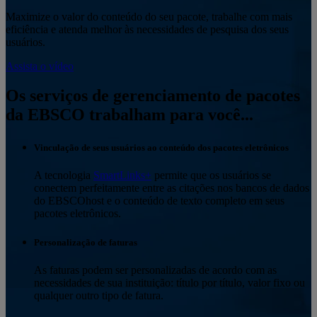
Maximize o valor do conteúdo do seu pacote, trabalhe com mais
eficiência e atenda melhor às necessidades de pesquisa dos seus
usuários.
Assista o vídeo
Os serviços de gerenciamento de pacotes
da EBSCO trabalham para você...
Vinculação de seus usuários ao conteúdo dos pacotes eletrônicos
A tecnologia
SmartLinks+
permite que os usuários se
conectem perfeitamente entre as citações nos bancos de dados
do EBSCOhost e o conteúdo de texto completo em seus
pacotes eletrônicos.
Personalização de faturas
As faturas podem ser personalizadas de acordo com as
necessidades de sua instituição: título por título, valor fixo ou
qualquer outro tipo de fatura.