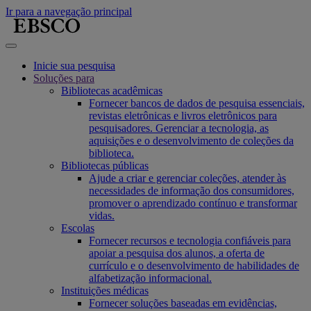
Ir para a navegação principal
Inicie sua pesquisa
Soluções para
Bibliotecas acadêmicas
Fornecer bancos de dados de pesquisa essenciais,
revistas eletrônicas e livros eletrônicos para
pesquisadores. Gerenciar a tecnologia, as
aquisições e o desenvolvimento de coleções da
biblioteca.
Bibliotecas públicas
Ajude a criar e gerenciar coleções, atender às
necessidades de informação dos consumidores,
promover o aprendizado contínuo e transformar
vidas.
Escolas
Fornecer recursos e tecnologia confiáveis para
apoiar a pesquisa dos alunos, a oferta de
currículo e o desenvolvimento de habilidades de
alfabetização informacional.
Instituições médicas
Fornecer soluções baseadas em evidências,