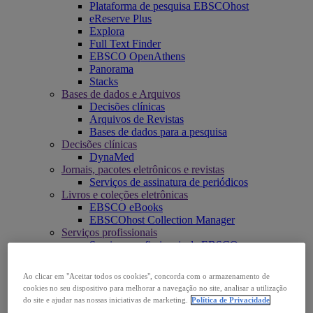
Plataforma de pesquisa EBSCOhost
eReserve Plus
Explora
Full Text Finder
EBSCO OpenAthens
Panorama
Stacks
Bases de dados e Arquivos
Decisões clínicas
Arquivos de Revistas
Bases de dados para a pesquisa
Decisões clínicas
DynaMed
Jornais, pacotes eletrônicos e revistas
Serviços de assinatura de periódicos
Livros e coleções eletrônicas
EBSCO eBooks
EBSCOhost Collection Manager
Serviços profissionais
Serviços profissionais da EBSCO
Acesse o EBSCOhost
Explorar produtos
Ao clicar em "Aceitar todos os cookies", concorda com o armazenamento de
Entre em contato
cookies no seu dispositivo para melhorar a navegação no site, analisar a utilização
Insights
do site e ajudar nas nossas iniciativas de marketing.
Política de Privacidade
Explorar