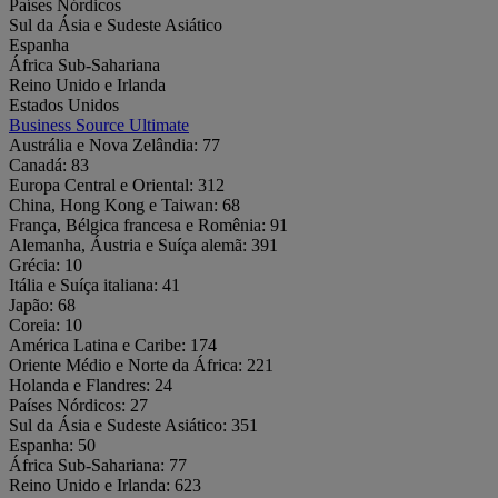
Países Nórdicos
Sul da Ásia e Sudeste Asiático
Espanha
África Sub-Sahariana
Reino Unido e Irlanda
Estados Unidos
Business Source Ultimate
Austrália e Nova Zelândia:
77
Canadá:
83
Europa Central e Oriental:
312
China, Hong Kong e Taiwan:
68
França, Bélgica francesa e Romênia:
91
Alemanha, Áustria e Suíça alemã:
391
Grécia:
10
Itália e Suíça italiana:
41
Japão:
68
Coreia:
10
América Latina e Caribe:
174
Oriente Médio e Norte da África:
221
Holanda e Flandres:
24
Países Nórdicos:
27
Sul da Ásia e Sudeste Asiático:
351
Espanha:
50
África Sub-Sahariana:
77
Reino Unido e Irlanda:
623