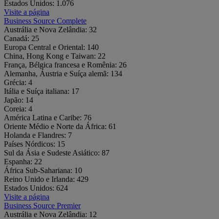
Estados Unidos:
1.076
Visite a página
Business Source Complete
Austrália e Nova Zelândia:
32
Canadá:
25
Europa Central e Oriental:
140
China, Hong Kong e Taiwan:
22
França, Bélgica francesa e Romênia:
26
Alemanha, Áustria e Suíça alemã:
134
Grécia:
4
Itália e Suíça italiana:
17
Japão:
14
Coreia:
4
América Latina e Caribe:
76
Oriente Médio e Norte da África:
61
Holanda e Flandres:
7
Países Nórdicos:
15
Sul da Ásia e Sudeste Asiático:
87
Espanha:
22
África Sub-Sahariana:
10
Reino Unido e Irlanda:
429
Estados Unidos:
624
Visite a página
Business Source Premier
Austrália e Nova Zelândia:
12