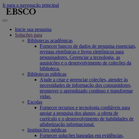
Ir para a navegação principal
Inicie sua pesquisa
Soluções para
Bibliotecas acadêmicas
Fornecer bancos de dados de pesquisa essenciais,
revistas eletrônicas e livros eletrônicos para
pesquisadores. Gerenciar a tecnologia, as
aquisições e o desenvolvimento de coleções da
biblioteca.
Bibliotecas públicas
Ajude a criar e gerenciar coleções, atender às
necessidades de informação dos consumidores,
promover o aprendizado contínuo e transformar
vidas.
Escolas
Fornecer recursos e tecnologia confiáveis para
apoiar a pesquisa dos alunos, a oferta de
currículo e o desenvolvimento de habilidades de
alfabetização informacional.
Instituições médicas
Fornecer soluções baseadas em evidências,