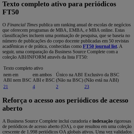
Texto completo ativo para periódicos
FT50
O
Financial Times
publica um ranking anual de escolas de negócios
que oferecem programas de MBA, EMBA, e MBA online. Estas
classificações incluem uma pontuação de pesquisa, que se baseia no
número de publicações do corpo docente publicadas em 50 revistas
acadêmicas e de prática, conhecidas como
FT50 journal list
. A
seguir, uma comparação da Business Source Complete com a
coleção ABI/INFORM através da lista FT50:
Texto completo ativo
nem em
em ambos
Único na ABI
Exclusivo da BSC
ABI nem BSC
ABI e BSC
(Não na BSC)
(Não está na ABI)
21
4
2
23
Reforça o acesso aos periódicos de acesso
aberto
A Business Source Complete inclui curadoria e
indexação
rigorosas
de periódicos de acesso aberto (OA), o que resultou em uma coleção
crescente de 1.998 periódicos OA globais ativos. Uma vez validados