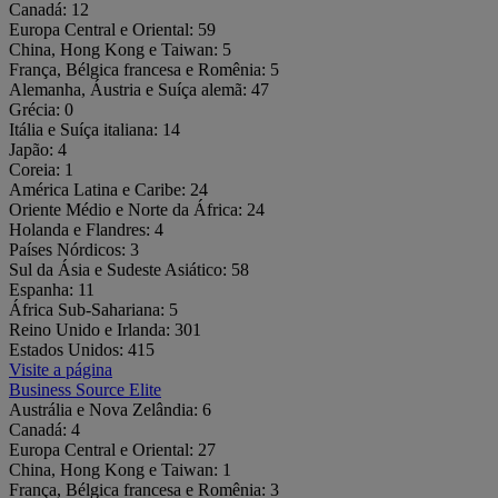
Canadá:
12
Europa Central e Oriental:
59
China, Hong Kong e Taiwan:
5
França, Bélgica francesa e Romênia:
5
Alemanha, Áustria e Suíça alemã:
47
Grécia:
0
Itália e Suíça italiana:
14
Japão:
4
Coreia:
1
América Latina e Caribe:
24
Oriente Médio e Norte da África:
24
Holanda e Flandres:
4
Países Nórdicos:
3
Sul da Ásia e Sudeste Asiático:
58
Espanha:
11
África Sub-Sahariana:
5
Reino Unido e Irlanda:
301
Estados Unidos:
415
Visite a página
Business Source Elite
Austrália e Nova Zelândia:
6
Canadá:
4
Europa Central e Oriental:
27
China, Hong Kong e Taiwan:
1
França, Bélgica francesa e Romênia:
3