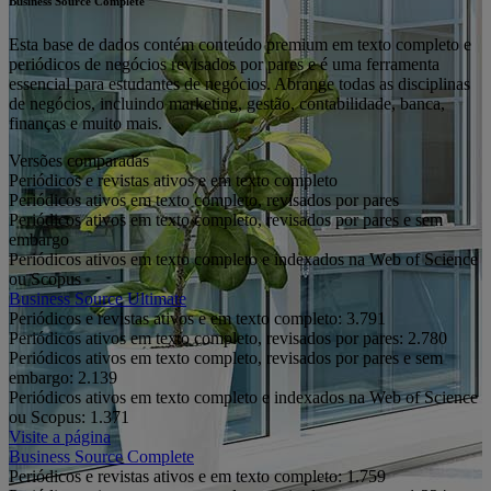
Business Source Complete
Esta base de dados contém conteúdo premium em texto completo e
periódicos de negócios revisados por pares e é uma ferramenta
essencial para estudantes de negócios. Abrange todas as disciplinas
de negócios, incluindo marketing, gestão, contabilidade, banca,
finanças e muito mais.
Versões comparadas
Periódicos e revistas ativos e em texto completo
Periódicos ativos em texto completo, revisados por pares
Periódicos ativos em texto completo, revisados por pares e sem
embargo
Periódicos ativos em texto completo e indexados na Web of Science
ou Scopus
Business Source Ultimate
Periódicos e revistas ativos e em texto completo:
3.791
Periódicos ativos em texto completo, revisados por pares:
2.780
Periódicos ativos em texto completo, revisados por pares e sem
embargo:
2.139
Periódicos ativos em texto completo e indexados na Web of Science
ou Scopus:
1.371
Visite a página
Business Source Complete
Periódicos e revistas ativos e em texto completo:
1.759