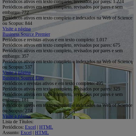
Periódicos ativos em texto completo, revisados por pares:
1.224
Periódicos ativos em texto completo, revisados por pares e sem
embargo:
772
Periódicos ativos em texto completo e indexados na Web of Science
ou Scopus:
844
Visite a página
Business Source Premier
Periódicos e revistas ativos e em texto completo:
1.017
Periódicos ativos em texto completo, revisados por pares:
675
Periódicos ativos em texto completo, revisados por pares e sem
embargo:
357
Periódicos ativos em texto completo e indexados na Web of Science
ou Scopus:
537
Visite a página
Business Source Elite
Periódicos e revistas ativos e em texto completo:
495
Periódicos ativos em texto completo, revisados por pares:
325
Periódicos ativos em texto completo, revisados por pares e sem
embargo:
181
Periódicos ativos em texto completo e indexados na Web of Science
ou Scopus:
274
Visite a página
Lista de Títulos:
Periódicos:
Excel
|
HTML
Assunto:
Excel
|
HTML