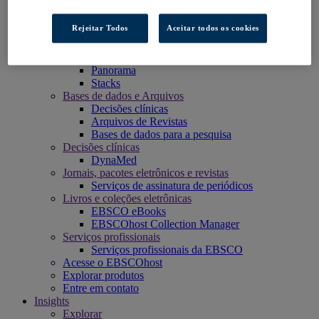
Plataforma de pesquisa EBSCOhost
eReserve Plus
Rejeitar Todos
Aceitar todos os cookies
Explora
Full Text Finder
EBSCO OpenAthens
Panorama
Stacks
Bases de dados e Arquivos
Decisões clínicas
Arquivos de Revistas
Bases de dados para a pesquisa
Decisões clínicas
DynaMed
Jornais, pacotes eletrônicos e revistas
Serviços de assinatura de periódicos
Livros e coleções eletrônicas
EBSCO eBooks
EBSCOhost Collection Manager
Serviços profissionais
Serviços profissionais da EBSCO
Acesse o EBSCOhost
Explorar produtos
Entre em contato
Insights
Explorar