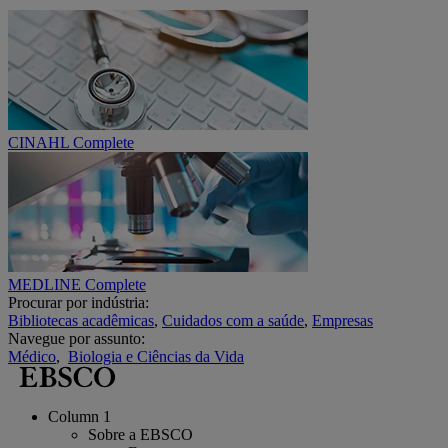
CINAHL Complete
MEDLINE Complete
Procurar por indústria:
Bibliotecas acadêmicas
,
Cuidados com a saúde
,
Empresas
Navegue por assunto:
Médico
,
Biologia e Ciências da Vida
Column 1
Sobre a EBSCO