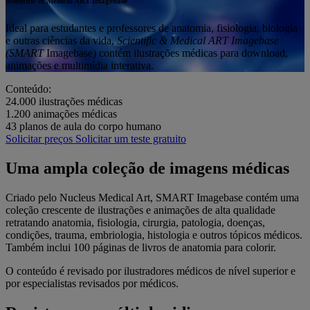
Scientific & Medical ART Imagebase
Ideal para estudantes e professores de anatomia, fisiologia, biologia
e outras ciências da vida,
Scientific & Medical ART Imagebase
(SMART
Imagebase) contém ilustrações médicas para download,
animações e multimídia interativa.
Conteúdo:
24.000
ilustrações médicas
1.200
animações médicas
43
planos de aula do corpo humano
Solicitar preços
Solicitar um teste gratuito
Uma ampla coleção de imagens médicas
Criado pelo Nucleus Medical Art, SMART Imagebase contém uma
coleção crescente de ilustrações e animações de alta qualidade
retratando anatomia, fisiologia, cirurgia, patologia, doenças,
condições, trauma, embriologia, histologia e outros tópicos médicos.
Também inclui 100 páginas de livros de anatomia para colorir.
O conteúdo é revisado por ilustradores médicos de nível superior e
por especialistas revisados por médicos.