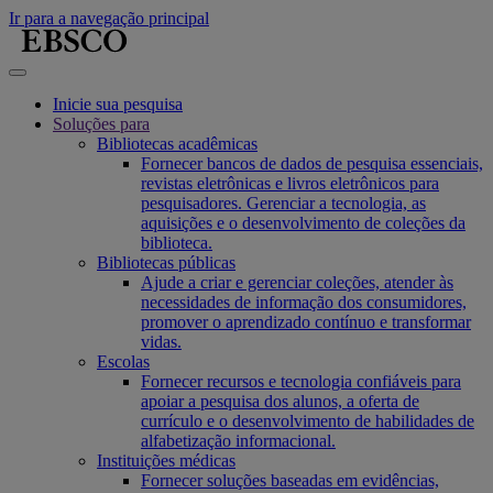
Ir para a navegação principal
Inicie sua pesquisa
Soluções para
Bibliotecas acadêmicas
Fornecer bancos de dados de pesquisa essenciais,
revistas eletrônicas e livros eletrônicos para
pesquisadores. Gerenciar a tecnologia, as
aquisições e o desenvolvimento de coleções da
biblioteca.
Bibliotecas públicas
Ajude a criar e gerenciar coleções, atender às
necessidades de informação dos consumidores,
promover o aprendizado contínuo e transformar
vidas.
Escolas
Fornecer recursos e tecnologia confiáveis para
apoiar a pesquisa dos alunos, a oferta de
currículo e o desenvolvimento de habilidades de
alfabetização informacional.
Instituições médicas
Fornecer soluções baseadas em evidências,