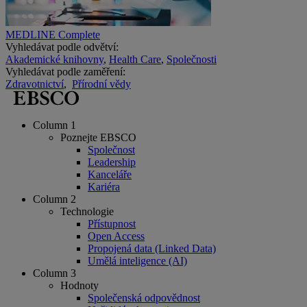
MEDLINE Complete
Vyhledávat podle odvětví:
Akademické knihovny
,
Health Care
,
Společnosti
Vyhledávat podle zaměření:
Zdravotnictví
,
Přírodní vědy
Column 1
Poznejte EBSCO
Společnost
Leadership
Kanceláře
Kariéra
Column 2
Technologie
Přístupnost
Open Access
Propojená data (Linked Data)
Umělá inteligence (AI)
Column 3
Hodnoty
Společenská odpovědnost