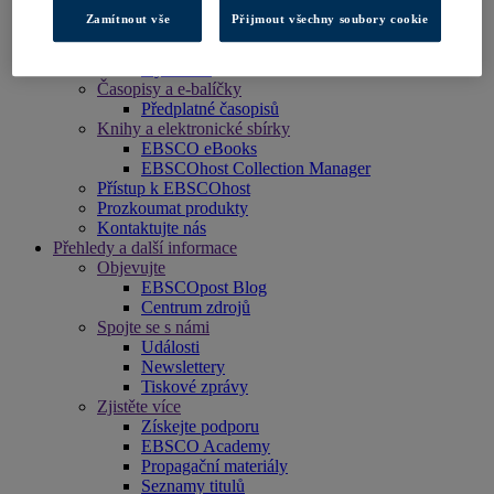
Archivy časopisů
Zamítnout vše
Přijmout všechny soubory cookie
Odborné databáze
Klinická řešení
DynaMed
Časopisy a e-balíčky
Předplatné časopisů
Knihy a elektronické sbírky
EBSCO eBooks
EBSCOhost Collection Manager
Přístup k EBSCOhost
Prozkoumat produkty
Kontaktujte nás
Přehledy a další informace
Objevujte
EBSCOpost Blog
Centrum zdrojů
Spojte se s námi
Události
Newslettery
Tiskové zprávy
Zjistěte více
Získejte podporu
EBSCO Academy
Propagační materiály
Seznamy titulů