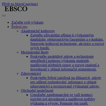
Přejít na hlavní navigaci
Začněte svůj výzkum
Řešení pro
Akademické knihovny
Zajistěte uživatelům přístup k výzkumným
databázím, elektronickým časopisům a e-knihám.
Spravujte knihovní technologie, akvizice a rozvoj
svých fondů.
Mezinárodní školy
Poskytněte spolehlivé zdroje a technologie
umožňující podporu výzkumu studentů,
naplňování učebních osnov a rozvoj znalostí a
dovedností v oblasti informační gramotnosti.
Zdravotnictví
Poskytněte řešení založená na důkazech, zdroje
pro sdílené rozhodování, informace z oblasti
zdravotnictví a recenzované výzkumné zdroje.
Obchodní společnosti
Umožněte zaměstnancům ve vaší instituci
rozvíjet své dovednosti a naplňovat potřeby
výzkumu a vývoje. Pomozte jim uspět.