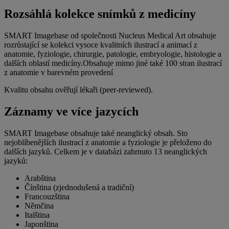
Rozsáhlá kolekce snímků z medicíny
SMART Imagebase od společnosti Nucleus Medical Art obsahuje
rozrůstající se kolekci vysoce kvalitních ilustrací a animací z
anatomie, fyziologie, chirurgie, patologie, embryologie, histologie a
dalších oblastí medicíny.Obsahuje mimo jiné také 100 stran ilustrací
z anatomie v barevném provedení
Kvalitu obsahu ověřují lékaři (peer-reviewed).
Záznamy ve více jazycích
SMART Imagebase obsahuje také neanglický obsah. Sto
nejoblíbenějších ilustrací z anatomie a fyziologie je přeloženo do
dalších jazyků. Celkem je v databázi zahrnuto 13 neanglických
jazyků:
Arabština
Čínština (zjednodušená a tradiční)
Francouzština
Němčina
Italština
Japonština