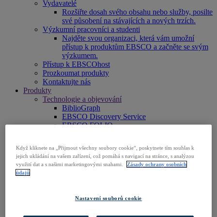
Vydavatelé
Rozšiřte dosah svého obsahu nebo služby, posilte
své působení na stávajících a nových trzích.
Výzkumní pracovníci a studenti
Najděte svou organizaci, která vám umožní
přístup k produktům EBSCO a začněte se svým
výzkumem.
Přístup k EBSCOhost
Prozkoumat produkty
Kontaktujte nás
Produkty
Technologie a objevování
BiblioGraph
EBSCO Discovery Service
EBSCO FOLIO
Mobilní aplikace EBSCO
EBSCOadmin
Když kliknete na „Přijmout všechny soubory cookie“, poskytnete tím souhlas k
Výzkumná platforma EBSCOhost
jejich ukládání na vašem zařízení, což pomáhá s navigací na stránce, s analýzou
Explora
využití dat a s našimi marketingovými snahami.
Zásady ochrany osobních
Full Text Finder
údajů
EBSCO OpenAthens
Panorama
Stacks
Nastavení souborů cookie
Databáze a archivy
Digitální archivy