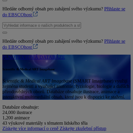
Hledáte odborný obsah pro zahájení svého výzkumu?
Přihlaste se
do EBSCOhost
Hledáte odborný obsah pro zahájení svého výzkumu?
Přihlaste se
do EBSCOhost
PLNOTEXTOVÁ DATABÁZE
Scientific & Medical ART Imagebase
Scientific & Medical ART Imagebase
(SMART Imagebase) využijí
zejména studenti a vyučující anatomie, fyziologie, biologie a dalších
přírodovědných oborů. Databáze obsahuje ilustrace, animace a
interaktivní multimediální obsah, které jsou k dispozici ke stažení.
Databáze obsahuje:
24,000
ilustrace
1,200
animace
43
výukové materiály s tématem lidského těla
Získejte více informací o ceně
Získejte zkušební přístup