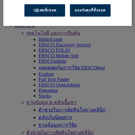
เข้าใช้งาน EBSCOhost
สำรวจผลิตภัณฑ์
ปฏิเสธทั้งหมด
ยอมรับคุกกี้ทั้งหมด
ติดต่อเรา
ผลิตภัณฑ์
เทคโนโลยี และการสืบค้น
BiblioGraph
EBSCO Discovery Service
EBSCO FOLIO
EBSCO Mobile App
EBSCOadmin
แพลตฟอร์มการวิจัย EBSCOhost
Explora
Full Text Finder
EBSCO OpenAthens
Panorama
Stacks
ฐานข้อมูล & คลังเนื้อหา
ตัวช่วยในการตัดสินใจทางคลินิก
คลังเก็บนิตยสาร
ฐานข้อมูลการวิจัย
ตัวช่วยในการตัดสินใจทางคลินิก