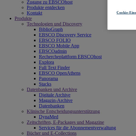
Zugang zu EBSCOhost
Produkte entdecken
Kontakt
Cookie-Eins
Produkte
Technologien und Discovery
BiblioGraph
EBSCO Discovery Service
EBSCO FOLIO
EBSCO Mobile App
EBSCOadmin
Rechercheplattform EBSCOhost
Explora
Full Text Finder
EBSCO OpenAthens
Panorama
Stacks
Datenbanken und Archive
Digitale Archive
Magazin-Archive
Datenbanken
Klinische Entscheidungsunterstützung
DynaMed
Zeitschriften, E-Packages und Magazine
Services für die Abonnementverwaltung
Bücher und E-Collections