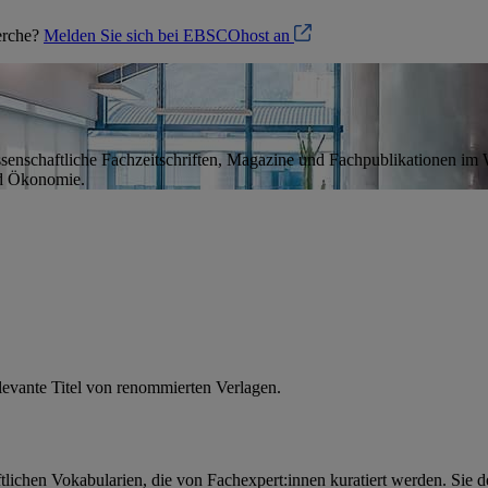
herche?
Melden Sie sich bei EBSCOhost an
senschaftliche Fachzeitschriften, Magazine und Fachpublikationen im Wi
nd Ökonomie.
elevante Titel von renommierten Verlagen.
ichen Vokabularien, die von Fachexpert:innen kuratiert werden. Sie d