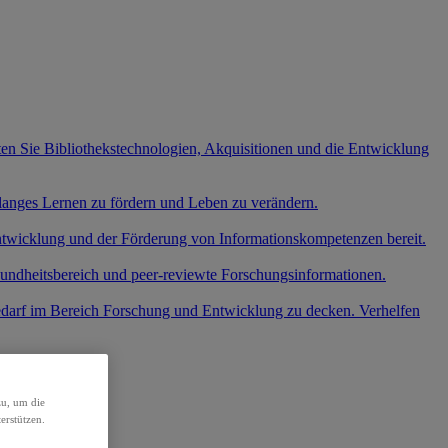
ten Sie Bibliothekstechnologien, Akquisitionen und die Entwicklung
slanges Lernen zu fördern und Leben zu verändern.
entwicklung und der Förderung von Informationskompetenzen bereit.
undheitsbereich und peer-reviewte Forschungsinformationen.
edarf im Bereich Forschung und Entwicklung zu decken. Verhelfen
.
zu, um die
erstützen.