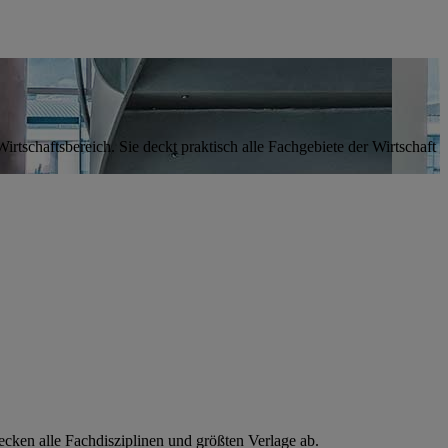
rtschaftsbereich. Sie deckt praktisch alle Fachgebiete der Wirtschaft
ecken alle Fachdisziplinen und größten Verlage ab.