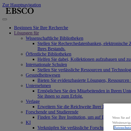
Zur Hauptnavigation
Beginnen Sie Ihre Recherche
Lösungen für
Wissenschaftliche Bibliotheken
Stellen Sie Recherchedatenbanken, elektronische 
Ihres Bestands.
Öffentliche Bibliotheken
Helfen Sie dabei, Kollektionen aufzubauen und zu
Internationale Schulen
Stellen Sie verlässliche Ressourcen und Technolo
Gesundheitswesen
Bieten Sie evidenzbasierte Lösungen, Ressourcen
Unternehmen
Ermöglichen Sie den Mitarbeitenden in Ihrem Unt
Sie ihnen so zum Erfolg.
Verlage
Erweitern Sie die Reichweite Ihrer Inhalte und Se
Forschende und Studierende
Finden Sie Ihre Institution, um auf EBSCOs Produ
Wenn Sie auf 
KI
Websitenaviga
Verknüpfen Sie verlässliche Forschungsinhalte mi
Datenschut